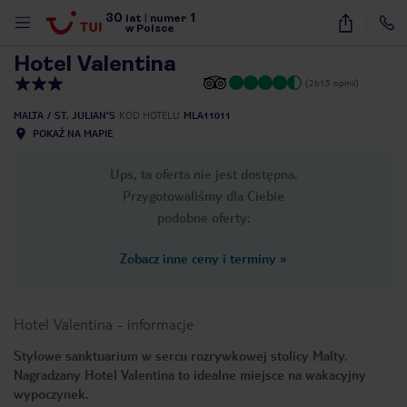
30
1
1
/
28
lat
|
numer
w Polsce
Hotel Valentina
(2615 opinii)
MALTA
ST. JULIAN'S
KOD HOTELU
MLA11011
POKAŻ NA MAPIE
Ups, ta oferta nie jest dostępna.
Przygotowaliśmy dla Ciebie
podobne oferty:
Zobacz inne ceny i terminy
»
Hotel Valentina
-
informacje
Stylowe sanktuarium w sercu rozrywkowej stolicy Malty.
Nagradzany Hotel Valentina to idealne miejsce na wakacyjny
nute
wypoczynek.