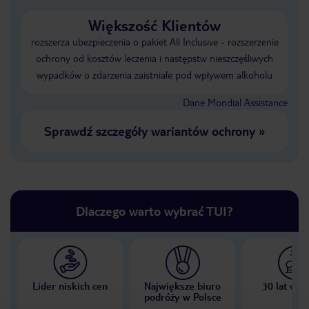
Większość Klientów
rozszerza ubezpieczenia o pakiet All Inclusive - rozszerzenie
ochrony od kosztów leczenia i następstw nieszczęśliwych
wypadków o zdarzenia zaistniałe pod wpływem alkoholu
Dane Mondial Assistance
Sprawdź szczegóły wariantów ochrony
»
Dlaczego warto wybrać TUI?
Lider niskich cen
Największe biuro
30 lat w P
podróży w Polsce