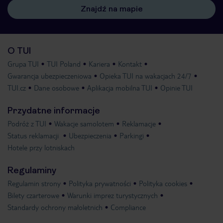
Znajdź na mapie
O TUI
Grupa TUI
TUI Poland
Kariera
Kontakt
Gwarancja ubezpieczeniowa
Opieka TUI na wakacjach 24/7
TUI.cz
Dane osobowe
Aplikacja mobilna TUI
Opinie TUI
Przydatne informacje
Podróż z TUI
Wakacje samolotem
Reklamacje
Status reklamacji
Ubezpieczenia
Parkingi
Hotele przy lotniskach
Regulaminy
Regulamin strony
Polityka prywatności
Polityka cookies
Bilety czarterowe
Warunki imprez turystycznych
Standardy ochrony małoletnich
Compliance