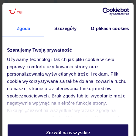
Zgoda
Szczegóły
O plikach cookies
Hotel
Szanujemy Twoją prywatność
Opinie
Używamy technologii takich jak pliki cookie w celu
poprawy komfortu użytkowania strony oraz
personalizowania wyświetlanych treści i reklam. Pliki
Pokoje
cookie wykorzystywane są także do analizowania ruchu
na naszej stronie oraz oferowania funkcji mediów
społecznościowych. Brak zgody lub jej wycofanie może
Wyżywienie
negatywnie wpłynąć na niektóre funkcje strony.
Klikając „Zezwól na wszystkie” wyrażasz zgodę na
umieszczenie wszystkich plików cookie. Możesz jednak
Atrakcje
personalizować swój wybór wchodząc w zakładkę
„Szczegóły”
Zezwól na wszystkie