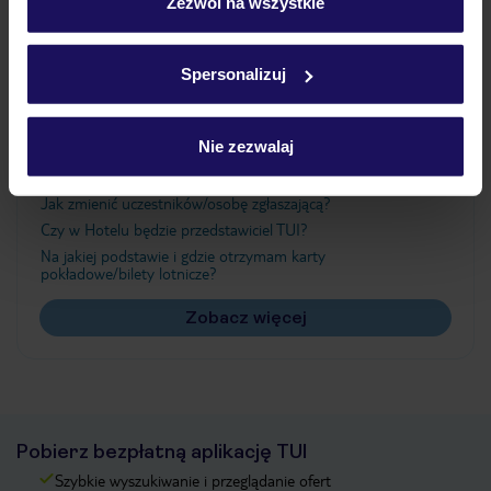
„Szczegóły”
Zezwól na wszystkie
Szczegółowe informacje o plikach cookie znajdziesz
w
polityce plików cookies
oraz
polityce prywatności
.
Ważne informacje
Spersonalizuj
Nie zezwalaj
Często zadawane pytania
Jak zmienić uczestników/osobę zgłaszającą?
Czy w Hotelu będzie przedstawiciel TUI?
Na jakiej podstawie i gdzie otrzymam karty
pokładowe/bilety lotnicze?
Zobacz więcej
Pobierz bezpłatną aplikację TUI
Szybkie wyszukiwanie i przeglądanie ofert