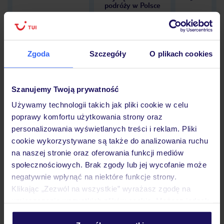
podróży w Polsce
Zgoda
Szczegóły
O plikach cookies
Hotel
Szanujemy Twoją prywatność
Używamy technologii takich jak pliki cookie w celu
Opinie
poprawy komfortu użytkowania strony oraz
personalizowania wyświetlanych treści i reklam. Pliki
cookie wykorzystywane są także do analizowania ruchu
Pokoje
na naszej stronie oraz oferowania funkcji mediów
społecznościowych. Brak zgody lub jej wycofanie może
negatywnie wpłynąć na niektóre funkcje strony.
Wyżywienie
Klikając „Zezwól na wszystkie” wyrażasz zgodę na
umieszczenie wszystkich plików cookie. Możesz jednak
personalizować swój wybór wchodząc w zakładkę
Atrakcje