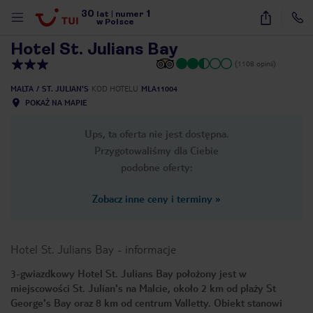
30
1
1
/
26
lat
|
numer
w Polsce
Hotel St. Julians Bay
(1108 opinii)
MALTA
ST. JULIAN'S
KOD HOTELU
MLA11004
POKAŻ NA MAPIE
Ups, ta oferta nie jest dostępna.
Przygotowaliśmy dla Ciebie
podobne oferty:
Zobacz inne ceny i terminy
»
Hotel St. Julians Bay
-
informacje
3-gwiazdkowy Hotel St. Julians Bay położony jest w
miejscowości St. Julian's na Malcie, około 2 km od plaży St
nute
George's Bay oraz 8 km od centrum Valletty. Obiekt stanowi