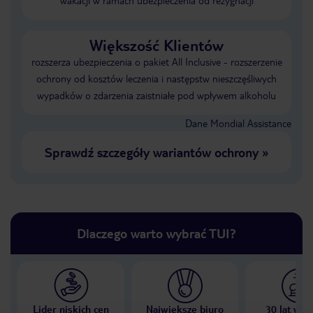
wakacji w ramach ubezpieczenia od rezygnacji
Większość Klientów
rozszerza ubezpieczenia o pakiet All Inclusive - rozszerzenie
ochrony od kosztów leczenia i następstw nieszczęśliwych
wypadków o zdarzenia zaistniałe pod wpływem alkoholu
Dane Mondial Assistance
Sprawdź szczegóły wariantów ochrony
»
Dlaczego warto wybrać TUI?
Lider niskich cen
Największe biuro
30 lat w P