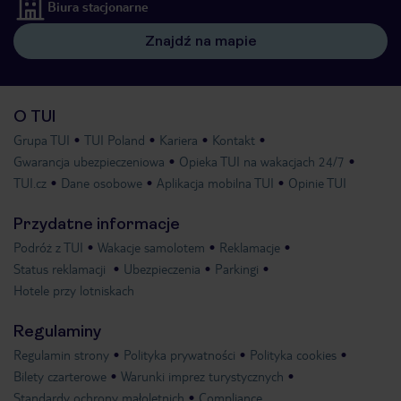
Biura stacjonarne
Znajdź na mapie
O TUI
Grupa TUI
TUI Poland
Kariera
Kontakt
Gwarancja ubezpieczeniowa
Opieka TUI na wakacjach 24/7
TUI.cz
Dane osobowe
Aplikacja mobilna TUI
Opinie TUI
Przydatne informacje
Podróż z TUI
Wakacje samolotem
Reklamacje
Status reklamacji
Ubezpieczenia
Parkingi
Hotele przy lotniskach
Regulaminy
Regulamin strony
Polityka prywatności
Polityka cookies
Bilety czarterowe
Warunki imprez turystycznych
Standardy ochrony małoletnich
Compliance