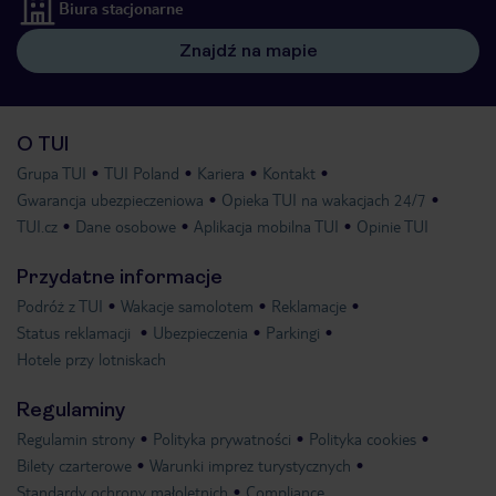
Biura stacjonarne
Znajdź na mapie
O TUI
Grupa TUI
TUI Poland
Kariera
Kontakt
Gwarancja ubezpieczeniowa
Opieka TUI na wakacjach 24/7
TUI.cz
Dane osobowe
Aplikacja mobilna TUI
Opinie TUI
Przydatne informacje
Podróż z TUI
Wakacje samolotem
Reklamacje
Status reklamacji
Ubezpieczenia
Parkingi
Hotele przy lotniskach
Regulaminy
Regulamin strony
Polityka prywatności
Polityka cookies
Bilety czarterowe
Warunki imprez turystycznych
Standardy ochrony małoletnich
Compliance