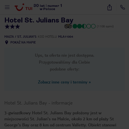
30
1
1
/
26
lat
|
numer
w Polsce
Hotel St. Julians Bay
(1108 opinii)
MALTA
ST. JULIAN'S
KOD HOTELU
MLA11004
POKAŻ NA MAPIE
Ups, ta oferta nie jest dostępna.
Przygotowaliśmy dla Ciebie
podobne oferty:
Zobacz inne ceny i terminy
»
Hotel St. Julians Bay
-
informacje
3-gwiazdkowy Hotel St. Julians Bay położony jest w
miejscowości St. Julian's na Malcie, około 2 km od plaży St
nute
George's Bay oraz 8 km od centrum Valletty. Obiekt stanowi