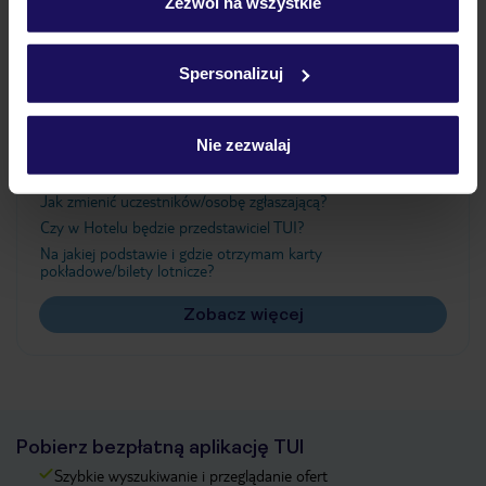
„Szczegóły”
Zezwól na wszystkie
Szczegółowe informacje o plikach cookie znajdziesz
w
polityce plików cookies
oraz
polityce prywatności
.
Ważne informacje
Spersonalizuj
Nie zezwalaj
Często zadawane pytania
Jak zmienić uczestników/osobę zgłaszającą?
Czy w Hotelu będzie przedstawiciel TUI?
Na jakiej podstawie i gdzie otrzymam karty
pokładowe/bilety lotnicze?
Zobacz więcej
Pobierz bezpłatną aplikację TUI
Szybkie wyszukiwanie i przeglądanie ofert