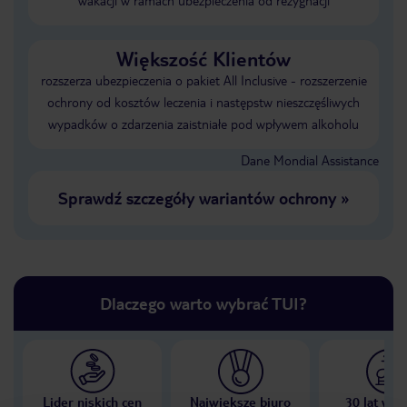
wakacji w ramach ubezpieczenia od rezygnacji
Większość Klientów
rozszerza ubezpieczenia o pakiet All Inclusive - rozszerzenie
ochrony od kosztów leczenia i następstw nieszczęśliwych
wypadków o zdarzenia zaistniałe pod wpływem alkoholu
Dane Mondial Assistance
Sprawdź szczegóły wariantów ochrony
»
Dlaczego warto wybrać TUI?
Lider niskich cen
Największe biuro
30 lat w P