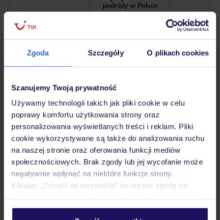
podróży w Polsce
Zgoda
Szczegóły
O plikach cookies
Hotel
Szanujemy Twoją prywatność
Używamy technologii takich jak pliki cookie w celu
Opinie
poprawy komfortu użytkowania strony oraz
personalizowania wyświetlanych treści i reklam. Pliki
cookie wykorzystywane są także do analizowania ruchu
Pokoje
na naszej stronie oraz oferowania funkcji mediów
społecznościowych. Brak zgody lub jej wycofanie może
negatywnie wpłynąć na niektóre funkcje strony.
Wyżywienie
Klikając „Zezwól na wszystkie” wyrażasz zgodę na
umieszczenie wszystkich plików cookie. Możesz jednak
personalizować swój wybór wchodząc w zakładkę
Atrakcje