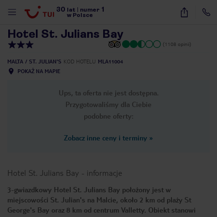
30
1
1
/
26
lat
|
numer
w Polsce
Hotel St. Julians Bay
(1108 opinii)
MALTA
ST. JULIAN'S
KOD HOTELU
MLA11004
POKAŻ NA MAPIE
Ups, ta oferta nie jest dostępna.
Przygotowaliśmy dla Ciebie
podobne oferty:
Zobacz inne ceny i terminy
»
Hotel St. Julians Bay
-
informacje
3-gwiazdkowy Hotel St. Julians Bay położony jest w
miejscowości St. Julian's na Malcie, około 2 km od plaży St
nute
George's Bay oraz 8 km od centrum Valletty. Obiekt stanowi