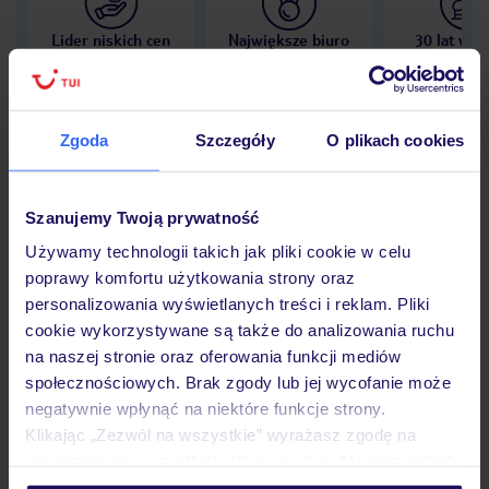
Lider niskich cen
Największe biuro
30 lat w P
podróży w Polsce
Zgoda
Szczegóły
O plikach cookies
Hotel
Szanujemy Twoją prywatność
Używamy technologii takich jak pliki cookie w celu
poprawy komfortu użytkowania strony oraz
Opinie
personalizowania wyświetlanych treści i reklam. Pliki
cookie wykorzystywane są także do analizowania ruchu
na naszej stronie oraz oferowania funkcji mediów
Pokoje
społecznościowych. Brak zgody lub jej wycofanie może
negatywnie wpłynąć na niektóre funkcje strony.
Klikając „Zezwól na wszystkie” wyrażasz zgodę na
Wyżywienie
umieszczenie wszystkich plików cookie. Możesz jednak
personalizować swój wybór wchodząc w zakładkę