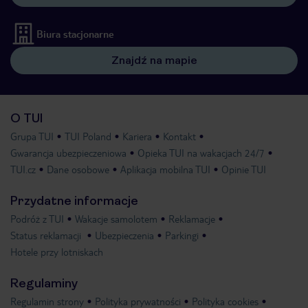
Biura stacjonarne
Znajdź na mapie
O TUI
Grupa TUI
TUI Poland
Kariera
Kontakt
Gwarancja ubezpieczeniowa
Opieka TUI na wakacjach 24/7
TUI.cz
Dane osobowe
Aplikacja mobilna TUI
Opinie TUI
Przydatne informacje
Podróż z TUI
Wakacje samolotem
Reklamacje
Status reklamacji
Ubezpieczenia
Parkingi
Hotele przy lotniskach
Regulaminy
Regulamin strony
Polityka prywatności
Polityka cookies