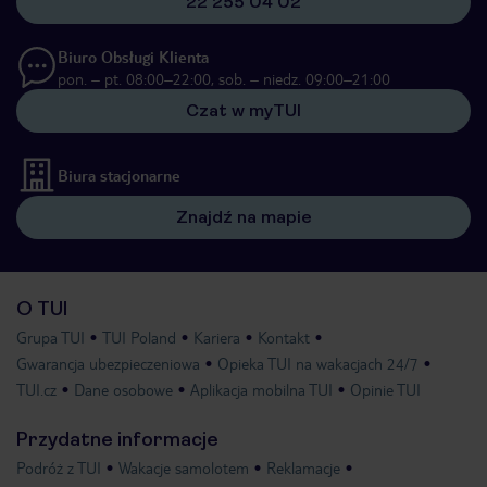
22 255 04 02
Biuro Obsługi Klienta
pon. – pt. 08:00–22:00, sob. – niedz. 09:00–21:00
Czat w myTUI
Biura stacjonarne
Znajdź na mapie
O TUI
Grupa TUI
TUI Poland
Kariera
Kontakt
Gwarancja ubezpieczeniowa
Opieka TUI na wakacjach 24/7
TUI.cz
Dane osobowe
Aplikacja mobilna TUI
Opinie TUI
Przydatne informacje
Podróż z TUI
Wakacje samolotem
Reklamacje