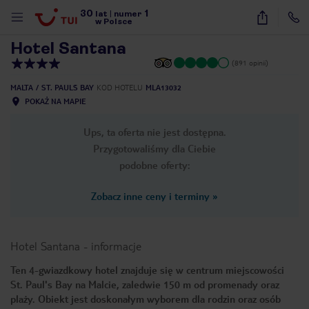
30
1
1
/
39
lat
|
numer
w Polsce
Hotel Santana
(891 opinii)
MALTA
ST. PAUL`S BAY
KOD HOTELU
MLA13032
POKAŻ NA MAPIE
Ups, ta oferta nie jest dostępna.
Przygotowaliśmy dla Ciebie
podobne oferty:
Zobacz inne ceny i terminy
»
Hotel Santana
-
informacje
Ten 4-gwiazdkowy hotel znajduje się w centrum miejscowości
St. Paul's Bay na Malcie, zaledwie 150 m od promenady oraz
nute
plaży. Obiekt jest doskonałym wyborem dla rodzin oraz osób