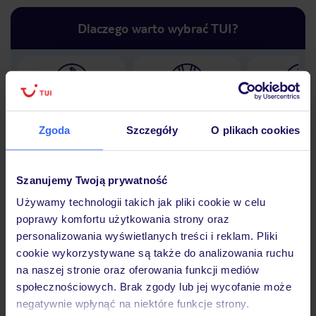
Dlaczego warto wybrać TUI?
Lider niskich cen
Największe biuro
30 lat w P
podróży w Polsce
Zgoda
Szczegóły
O plikach cookies
Szanujemy Twoją prywatność
Używamy technologii takich jak pliki cookie w celu
Hotel
poprawy komfortu użytkowania strony oraz
personalizowania wyświetlanych treści i reklam. Pliki
cookie wykorzystywane są także do analizowania ruchu
Opinie
na naszej stronie oraz oferowania funkcji mediów
społecznościowych. Brak zgody lub jej wycofanie może
negatywnie wpłynąć na niektóre funkcje strony.
Pokoje