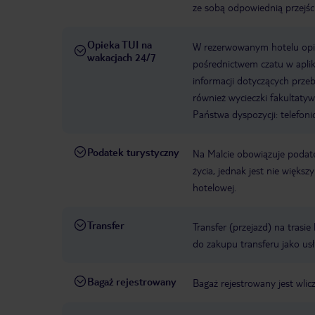
ze sobą odpowiednią przejśc
Opieka TUI na
W rezerwowanym hotelu opiek
wakacjach 24/7
pośrednictwem czatu w aplik
informacji dotyczących prze
również wycieczki fakultaty
Państwa dyspozycji: telefon
Podatek turystyczny
Na Malcie obowiązuje podat
życia, jednak jest nie więks
hotelowej.
Transfer
Transfer (przejazd) na trasi
do zakupu transferu jako us
Bagaż rejestrowany
Bagaż rejestrowany jest wlic