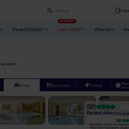
Pobi
Wpisz frazę, której szukasz
NOWOŚĆ
Zima 2026/27
Lato 2027
Oferta
Ki
 NA MAPIE
Ważn
Pokoje
Wyżywienie
Atrakcje
infor
+
33
Bardzo dobry
(
891
opini
Wyjątkowy
Otoczenie hotelu nie specjaln
Binod jest bardzo miły i uprzejmy.
Pokój który dostaliśmy znajdo
Jedzenie przepyszne i każdego dnia