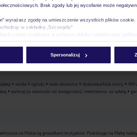
połecznościowych. Brak zgody lub jej wycofanie może negatywni
ie” wyrażasz zgodę na umieszczenie wszystkich plików cookie
Ważn
wchodząc w zakładkę „Szczegóły”
Pokoje
Wyżywienie
Atrakcje
infor
ikach cookie znajdziesz w
polityce plików cookies
oraz
polity
Spersonalizuj
Z
baw
opłatą
winda
ogrody
taras słoneczny
dyskoteka/klub nocny
WiFi
łatą
parking (w zależności od dostępności), niestrzeżony: za opłatą
gar
ektryczne na Malcie są gniazdkami brytyjskimi. Podróżując na Maltę należ