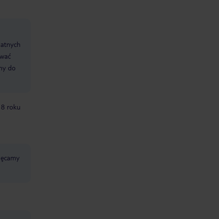
datnych
ować
śmy do
18 roku
chęcamy