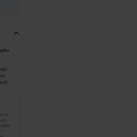
ęzyku
uga
ość
tość
zience
eudo
takiej
 z
zo