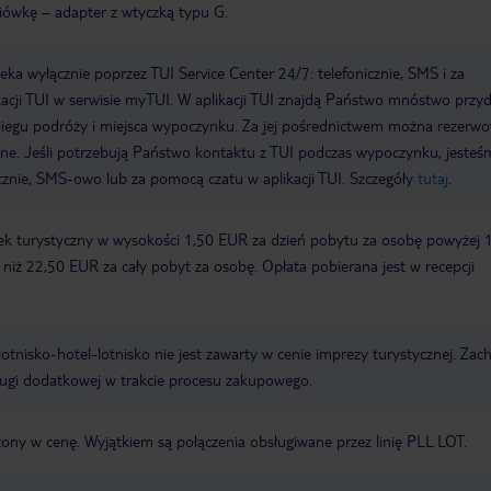
iówkę – adapter z wtyczką typu G.
a wyłącznie poprzez TUI Service Center 24/7: telefonicznie, SMS i za
acji TUI w serwisie myTUI. W aplikacji TUI znajdą Państwo mnóstwo przy
biegu podróży i miejsca wypoczynku. Za jej pośrednictwem można rezerw
wne. Jeśli potrzebują Państwo kontaktu z TUI podczas wypoczynku, jeste
icznie, SMS-owo lub za pomocą czatu w aplikacji TUI. Szczegóły
tutaj
.
ek turystyczny w wysokości 1,50 EUR za dzień pobytu za osobę powyżej 
zy niż 22,50 EUR za cały pobyt za osobę. Opłata pobierana jest w recepcji
e lotnisko-hotel-lotnisko nie jest zawarty w cenie imprezy turystycznej. Za
ługi dodatkowej w trakcie procesu zakupowego.
zony w cenę. Wyjątkiem są połączenia obsługiwane przez linię PLL LOT.