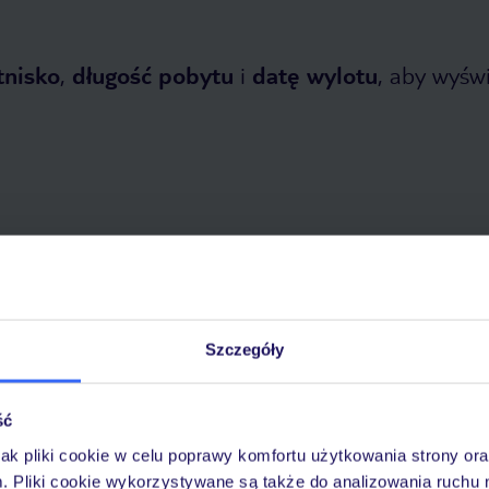
tnisko
,
długość pobytu
i
datę wylotu
, aby wyświe
tnia 2026
do
31 października 2026
Dlaczego warto wybrać TUI?
Szczegóły
ść
óży
Tylko u nas opieka na
10
jak pliki cookie w celu poprawy komfortu użytkowania strony or
30 lat w Polsce
wakacjach 24/7
m. Pliki cookie wykorzystywane są także do analizowania ruchu 