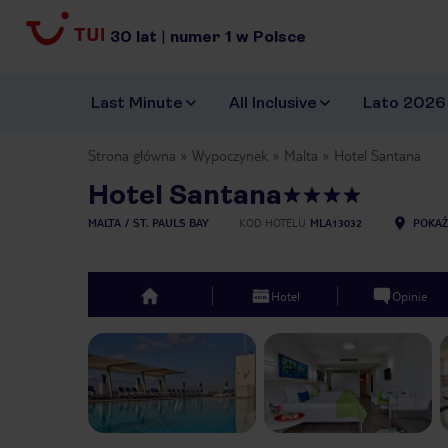
30
lat
|
numer
1
w Polsce
Last Minute
All Inclusive
Lato 2026
Strona główna
Wypoczynek
Malta
Hotel Santana
Hotel Santana
MALTA
ST. PAUL`S BAY
KOD HOTELU
MLA13032
POKAŻ
Hotel
Opinie
top
Previous slide