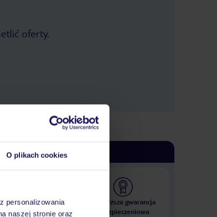
tlić oferty.
O plikach cookies
 000 hoteli w ponad 50
Najwyższa gwarancja
az personalizowania
krajach
ubezpieczeniowa
na naszej stronie oraz