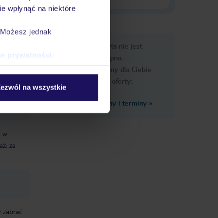
e wpłynąć na niektóre
. Możesz jednak
e
Ups, ta oferta nie jest
macje
ce prywatności
.
dostępna.
Przygotowaliśmy dla Ciebie
podobne oferty:
ezwól na wszystkie
Zobacz inne ceny i terminy
»
, w
aż: za
y zabrać