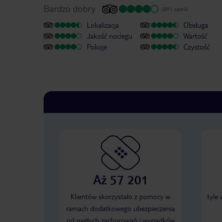
Bardzo dobry
(891 opinii)
Lokalizacja
Obsługa
Jakość noclegu
Wartość
Pokoje
Czystość
Aż 57 201
Klientów skorzystało z pomocy w
tyle
ramach dodatkowego ubezpieczenia
od nagłych zachorowań i wypadków