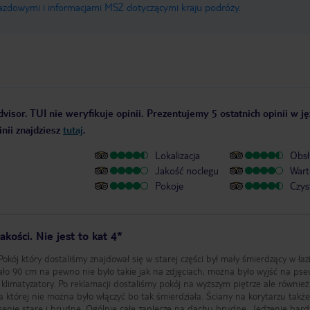
jazdowymi i informacjami MSZ dotyczącymi kraju podróży
.
visor. TUI nie weryfikuje opinii. Prezentujemy 5 ostatnich opinii w j
nii znajdziesz
tutaj
.
Lokalizacja
Obsł
Jakość noclegu
Wart
Pokoje
Czys
akości. Nie jest to kat 4*
Pokój który dostaliśmy znajdował się w starej części był mały śmierdzący w ła
ło 90 cm na pewno nie było takie jak na zdjęciach, można było wyjść na ps
 klimatyzatory. Po reklamacji dostaliśmy pokój na wyższym piętrze ale również 
ja której nie można było włączyć bo tak śmierdziała. Ściany na korytarzu także
enie stare i brudne. Ogólnie całe zaplecze na dachu brudne. Jedzenie bard