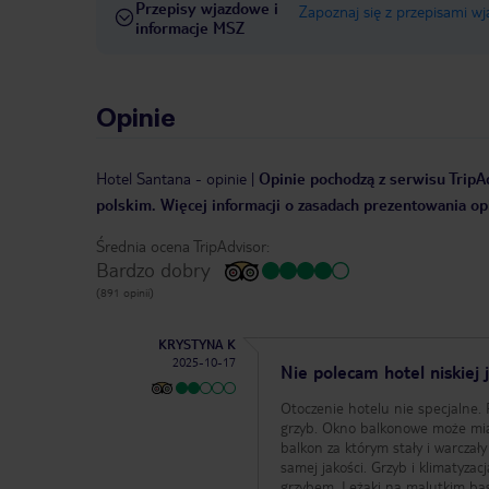
Przepisy wjazdowe i
Zapoznaj się z przepisami w
informacje MSZ
Opinie
Hotel Santana
-
opinie
|
Opinie pochodzą z serwisu TripAd
polskim. Więcej informacji o zasadach prezentowania opi
Średnia ocena TripAdvisor:
Bardzo dobry
(891 opinii)
KRYSTYNA K
2025-10-17
Nie polecam hotel niskiej j
Otoczenie hotelu nie specjalne. 
grzyb. Okno balkonowe może mia
balkon za którym stały i warczały
samej jakości. Grzyb i klimatyzac
grzybem. Leżaki na malutkim bas