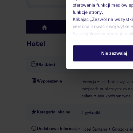
oferowania funkcji mediów s
funkcje strony.
Klikając „Zezwól na wszystk
personalizować swój wybór 
Hotel
Opinie
top
Szczegółowe informacje o pl
Hotel
Nie zezwalaj
Dla dzieci
Basen dla dzieci
Pokój za
Wyposażenie
recepcja
sejf hotelowy: za 
miejscach publicznych: za op
opłatą
sala konferencyjna
Kategoria lokalna
4 gwiazdki
Dodatkowe informacje
Hotel Santana
Gniazdka el