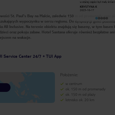
w starej części był mały śmie
inne. Owoce morza, szynki, królik, dla
łazience grzyb. Okno balkono
każdego coś odpowiedniego. Do
KRYSTYNA K
Inspire680613
może miało 90 cm na pewno 
tego wspaniałe desery. Bardzo miła
2025-10-17
2025-03-20
było takie jak na zdjęciach, m
obsługa tworzy niepowtarzalny
było wyjść na pseudo balkon 
wości St. Paul's Bay na Malcie, zaledwie 150 m od promenady oraz pl
klimat. Dziękujemy za miły pobyt i
którym stały i warczały klimaty
będziemy często wracać
Po reklamacji dostaliśmy pokó
zukających wypoczynku w sercu regionu. Do dyspozycji gości pozosta
wspomnieniami.
wyższym piętrze ale również t
ia All Inclusive. Na terenie obiektu znajdują się baseny, w tym basen 
samej jakości. Grzyb i klimatyz
której nie można było włączyć
zieci oraz pokoju zabaw. Hotel Santana oferuje również bezpłatne an
śmierdziała. Ściany na korytar
także z grzybem. Leżaki na m
iejscem na wakacje.
basenie stare i brudne. Ogóln
zaplecze na dachu brudne. Je
bardzo słabe. Mały wybór. Fat
jakość. Wytrzymaliśmy tam p
pobytu. Na drugą połowę
zdecydowaliśmy się poszukać
I Service Center 24/7 + TUI App
hotelu który odpowiadał nap
kat 4* i można było w nim od
Po raz pierwszy tak się zawied
Położenie:
w centrum
ok. 150 m od promenady
ok. 150 m od plaży
lotnisko ok. 20 km