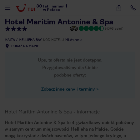
30
1
1
/
15
lat
|
numer
w Polsce
Hotel Maritim Antonine & Spa
(4395 opinii)
MALTA
MELLIEHA BAY
KOD HOTELU
MLA17010
POKAŻ NA MAPIE
Ups, ta oferta nie jest dostępna.
Przygotowaliśmy dla Ciebie
podobne oferty:
Zobacz inne ceny i terminy
»
Hotel Maritim Antonine & Spa
-
informacje
Hotel Maritim Antonine & Spa to 4-gwiazdkowy obiekt położony
w samym centrum miejscowości Mellieha na Malcie. Goście
nute
mogą korzystać z dwóch basenów, w tym jednego krytego, a