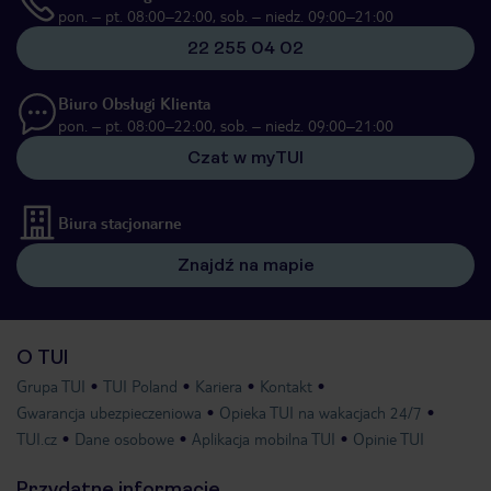
pon. – pt. 08:00–22:00, sob. – niedz. 09:00–21:00
22 255 04 02
Biuro Obsługi Klienta
pon. – pt. 08:00–22:00, sob. – niedz. 09:00–21:00
Czat w myTUI
Biura stacjonarne
Znajdź na mapie
O TUI
Grupa TUI
TUI Poland
Kariera
Kontakt
Gwarancja ubezpieczeniowa
Opieka TUI na wakacjach 24/7
TUI.cz
Dane osobowe
Aplikacja mobilna TUI
Opinie TUI
Przydatne informacje