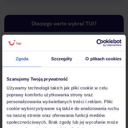
Dlaczego warto wybrać TUI?
Lider niskich cen
Największe biuro
30 lat w P
Zgoda
Szczegóły
O plikach cookies
podróży w Polsce
Szanujemy Twoją prywatność
Używamy technologii takich jak pliki cookie w celu
poprawy komfortu użytkowania strony oraz
Hotel
personalizowania wyświetlanych treści i reklam. Pliki
cookie wykorzystywane są także do analizowania ruchu
na naszej stronie oraz oferowania funkcji mediów
Opinie
społecznościowych. Brak zgody lub jej wycofanie może