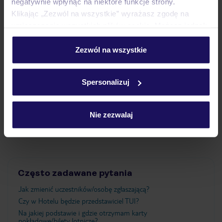
negatywnie wpłynąć na niektóre funkcje strony.
Klikając „Zezwól na wszystkie” wyrażasz zgodę na
Pokoje
umieszczenie wszystkich plików cookie. Możesz jednak
personalizować swój wybór wchodząc w zakładkę
„Szczegóły”
Zezwól na wszystkie
Wyżywienie
Szczegółowe informacje o plikach cookie znajdziesz
w
polityce plików cookies
oraz
polityce prywatności
.
Spersonalizuj
Atrakcje
Nie zezwalaj
Ważne informacje
Często zadawane pytania
Jak zmienić uczestników/osobę zgłaszającą?
Czy w Hotelu będzie przedstawiciel TUI?
Na jakiej podstawie i gdzie otrzymam karty
pokładowe/bilety lotnicze?