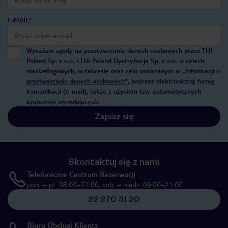
E-MAIL*
Wyrażam zgodę na przetwarzanie danych osobowych przez TUI
Poland Sp. z o.o. i TUI Poland Dystrybucja Sp. z o.o. w celach
marketingowych, w zakresie oraz celu wskazanym w
„Informacji o
przetwarzaniu danych osobowych”
, poprzez elektroniczną formę
komunikacji (e-mail), także z użyciem tzw. automatycznych
systemów wywołujących.
Zapisz się
Skontaktuj się z nami
Telefoniczne Centrum Rezerwacji
pon. – pt. 08:00–22:00, sob. – niedz. 09:00–21:00
22 270 31 20
Biuro Obsługi Klienta