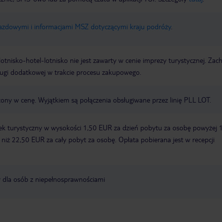
jazdowymi i informacjami MSZ dotyczącymi kraju podróży
.
e lotnisko-hotel-lotnisko nie jest zawarty w cenie imprezy turystycznej. Za
ługi dodatkowej w trakcie procesu zakupowego.
zony w cenę. Wyjątkiem są połączenia obsługiwane przez linię PLL LOT.
ek turystyczny w wysokości 1,50 EUR za dzień pobytu za osobę powyżej 
zy niż 22,50 EUR za cały pobyt za osobę. Opłata pobierana jest w recepcji
y dla osób z niepełnosprawnościami