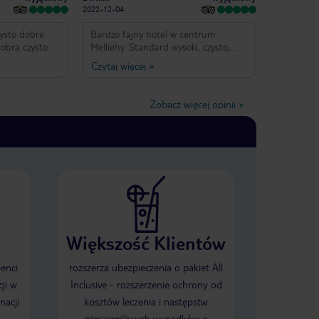
2022-12-04
zysto dobre
Bardzo fajny hotel w centrum
dobra czysto
Melliehy. Standard wysoki, czysto,
obsługa bardzo przyjemna i pomocna.
Czytaj więcej
»
Lokalizacja dla osób, które lubią
spacery - dużo bardzo przyjemnych
tras spacerowych. Dobra (choć
Zobacz więcej opinii
»
CZASOCHŁONNA) komunikacja z całą
wyspą.
Większość Klientów
ienci
rozszerza ubezpieczenia o pakiet All
ji w
Inclusive - rozszerzenie ochrony od
nacji
kosztów leczenia i następstw
nieszczęśliwych wypadków o