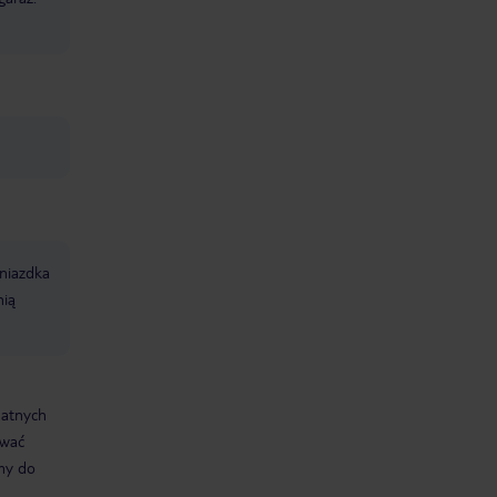
niazdka
nią
datnych
ować
śmy do