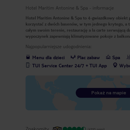
Hotel Maritim Antonine & Spa
-
informacje
Hotel Maritim Antonine & Spa to 4-gwiazdkowy obiekt 
korzystać z dwóch basenów, w tym jednego krytego, a ta
całym swoim terenie, restaurację a la carte serwującą
wypoczynek zapewniają klimatyzowane pokoje z balkon
Najpopularniejsze udogodnienia:
Menu dla dzieci
Plac zabaw
Spa
TUI Service Center 24/7 + TUI App
Wybó
Pokaż na mapie
Znakomity
(4395 opinii)