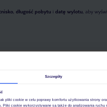
tnisko
,
długość pobytu
i
datę wylotu
, aby wyświe
opada 2026
do
31 marca 2027
Dlaczego warto wybrać TUI?
Szczegóły
ść
óży
Tylko u nas opieka na
10
30 lat w Polsce
wakacjach 24/7
jak pliki cookie w celu poprawy komfortu użytkowania strony or
m. Pliki cookie wykorzystywane są także do analizowania ruchu 