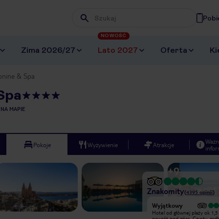
Pobi
Wpisz frazę, której szukasz
NOWOŚĆ
Zima 2026/27
Lato 2027
Oferta
Ki
onine & Spa
 Spa
 NA MAPIE
Ważn
Pokoje
Wyżywienie
Atrakcje
infor
+
9
Znakomity
(
4395
opinii
)
Bardzo dobry
Wyjątkowy
Pobyt w tym hotelu oceniam bardzo
Hotel od głównej plaży ok 1,5
dobrze. Mieliśmy pokój z bocznym
powrót pod górę. Czysty, zad