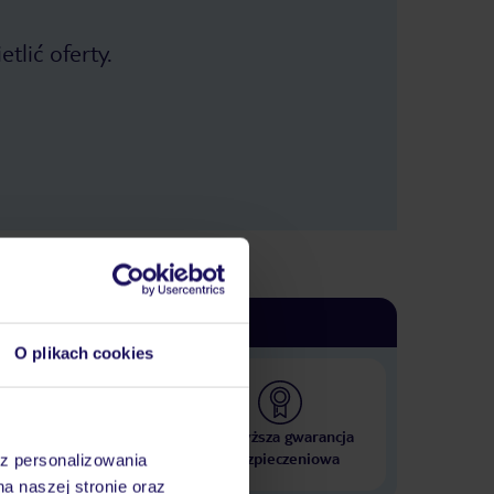
tlić oferty.
O plikach cookies
 000 hoteli w ponad 50
Najwyższa gwarancja
krajach
ubezpieczeniowa
az personalizowania
na naszej stronie oraz