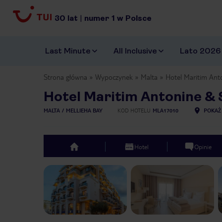
30
lat
|
numer
1
w Polsce
Last Minute
All Inclusive
Lato 2026
Strona główna
Wypoczynek
Malta
Hotel Maritim Ant
Hotel Maritim Antonine &
MALTA
MELLIEHA BAY
KOD HOTELU
MLA17010
POKAŻ
Hotel
Opinie
top
Previous slide