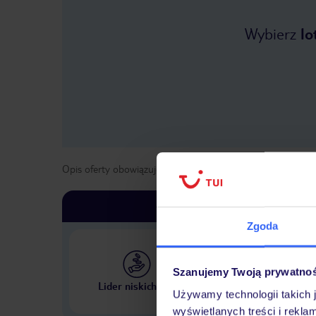
Wybierz
lo
Opis oferty obowiązuje dla wyjazdów w terminie
od
1 list
Zgoda
Szanujemy Twoją prywatno
Największe biuro podr
Lider niskich cen
w Polsce
Używamy technologii takich 
wyświetlanych treści i rekla