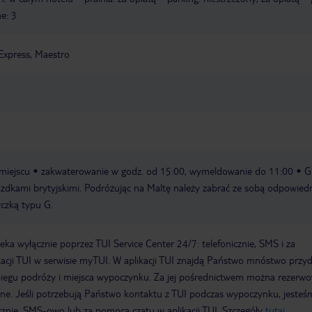
e: 3
Express, Maestro
miejscu
zakwaterowanie w godz. od 15:00, wymeldowanie do 11:00
G
iazdkami brytyjskimi. Podróżując na Maltę należy zabrać ze sobą odpowied
yczką typu G.
a wyłącznie poprzez TUI Service Center 24/7: telefonicznie, SMS i za
acji TUI w serwisie myTUI. W aplikacji TUI znajdą Państwo mnóstwo przy
biegu podróży i miejsca wypoczynku. Za jej pośrednictwem można rezerw
wne. Jeśli potrzebują Państwo kontaktu z TUI podczas wypoczynku, jeste
icznie, SMS-owo lub za pomocą czatu w aplikacji TUI. Szczegóły
tutaj
.