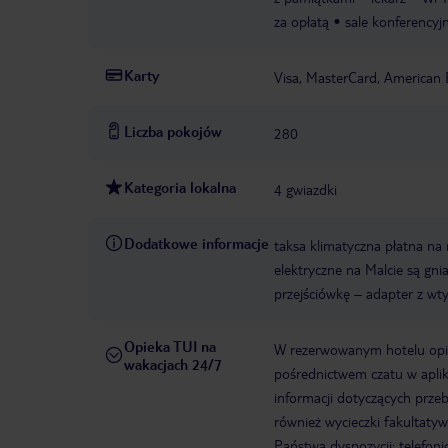
za opłatą
sale konferencyjn
Karty
Visa, MasterCard, American 
Liczba pokojów
280
Kategoria lokalna
4 gwiazdki
Dodatkowe informacje
taksa klimatyczna płatna na 
elektryczne na Malcie są gn
przejściówkę – adapter z wt
Opieka TUI na
W rezerwowanym hotelu opiek
wakacjach 24/7
pośrednictwem czatu w aplik
informacji dotyczących prze
również wycieczki fakultaty
Państwa dyspozycji: telefon