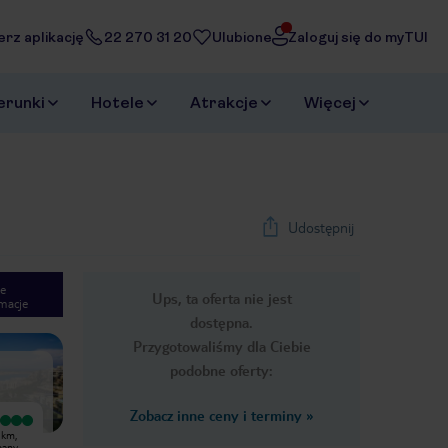
erz aplikację
22 270 31 20
Ulubione
Zaloguj się do myTUI
erunki
Hotele
Atrakcje
Więcej
Udostępnij
e
Ups, ta oferta nie jest
macje
1
/
15
dostępna.
Next slide
Przygotowaliśmy dla Ciebie
podobne oferty:
Zobacz inne ceny i terminy
»
Wyjątkowy
Wyjątkowy
 km,
Personel bardzo miły czysto dobre
Bardzo fajny hotel w centrum
bany,
jedzenie klima bardzo dobra czysto
Melliehy. Standard wysoki, czysto,