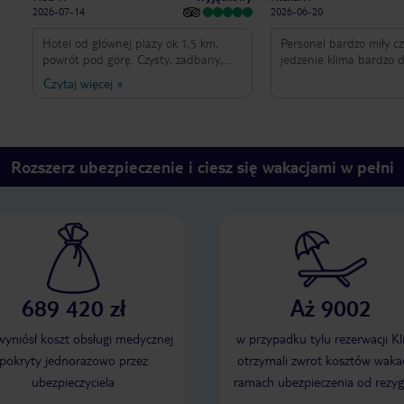
2026-07-14
2026-06-20
Hotel od głównej plaży ok 1,5 km,
Personel bardzo miły c
powrót pod górę. Czysty, zadbany,
jedzenie klima bardzo 
baseny zewnętrzne jak również basen
Czytaj więcej
»
wewnętrzny. Obsługa super. Ze
względu na duży uliczny ruch
polecam pokój od strony ogrodu.
Rozszerz ubezpieczenie i ciesz się wakacjami w pełni
689 420 zł
Aż 9002
 wyniósł koszt obsługi medycznej
w przypadku tylu rezerwacji Kl
pokryty jednorazowo przez
otrzymali zwrot kosztów wakac
ubezpieczyciela
ramach ubezpieczenia od rezyg