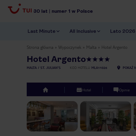
30
lat
|
numer
1
w Polsce
Last Minute
All Inclusive
Lato 2026
Strona główna
Wypoczynek
Malta
Hotel Argento
Hotel Argento
MALTA
ST. JULIAN'S
KOD HOTELU
MLA11026
POKAŻ N
Hotel
Opinie
top
Previous slide