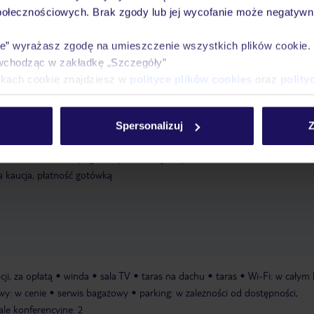
połecznościowych. Brak zgody lub jej wycofanie może negatywni
Ważn
Pokoje
Wyżywienie
Atrakcje
infor
ie” wyrażasz zgodę na umieszczenie wszystkich plików cookie
wchodząc w zakładkę „Szczegóły”
ikach cookie znajdziesz w
polityce plików cookies
oraz
polity
: w cenie, na zapytanie
Spersonalizuj
Z
ości od warunków pogodowych, zewnętrzny, na tarasie na dachu, w cenie
a kaucja, płatność gotówką
cji, za opłatą
winda
sala TV
taras na dachu
taras
Wi-Fi: w całym 
wy: w cenie
serwis bagażowy
parking: w zależności od dostępności,
ale konferencyjne: 2