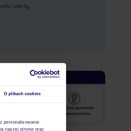
tlić oferty.
O plikach cookies
 000 hoteli w ponad 50
Najwyższa gwarancja
krajach
ubezpieczeniowa
az personalizowania
na naszej stronie oraz