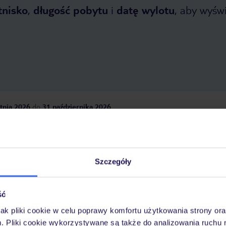
tnisko
,
długość pobytu
i
datę wylotu
, aby wyświe
tnia 2026
do
31 października 2026
Dlaczego warto wybrać TUI?
Szczegóły
óży
Tylko u nas opieka na
10
30 lat w Polsce
ść
wakacjach 24/7
jak pliki cookie w celu poprawy komfortu użytkowania strony or
m. Pliki cookie wykorzystywane są także do analizowania ruchu 