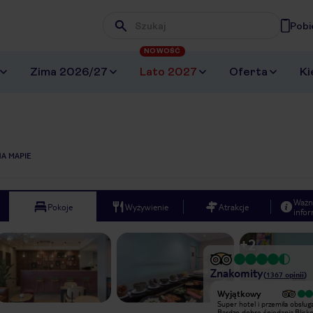
Pobi
Wpisz frazę, której szukasz
NOWOŚĆ
Zima 2026/27
Lato 2027
Oferta
Ki
A MAPIE
Ważn
Pokoje
Wyżywienie
Atrakcje
infor
+
2
Znakomity
(
1367
opinii
)
Wyjątkowy
Wyjątkowy
Trochę mieliśmy kłopotu z
Super hotel i przemiła obsługa
trafieniem, leży przy niewielkiej
Bardzo dobre śniedania.Blisk