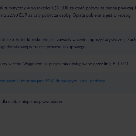
ek turystyczny w wysokości 1,50 EUR za dzień pobytu za osobę powyżej 
zy niż 22,50 EUR za cały pobyt za osobę. Opłata pobierana jest w recepcji
e lotnisko-hotel-lotnisko nie jest zawarty w cenie imprezy turystycznej. Za
ługi dodatkowej w trakcie procesu zakupowego.
zony w cenę. Wyjątkiem są połączenia obsługiwane przez linię PLL LOT.
jazdowymi i informacjami MSZ dotyczącymi kraju podróży
.
y dla osób z niepełnosprawnościami