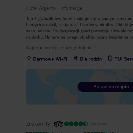
Hotel Argento
-
informacje
Ten 4-gwiazdkowy hotel znajduje się w samym centrum S
licznych atrakcji, restauracji i barów w okolicy. Obie
sercu miasta. Do dyspozycji gości pozostaje siłownia o
na dachu. Na terenie całego obiektu można bezpłatnie ko
Najpopularniejsze udogodnienia:
Darmowe Wi-Fi
Dla rodzin
TUI Ser
Pokaż na mapie
Znakomity
(1367 opinii)