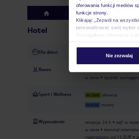
oferowania funkcji mediów s
funkcje strony.
Hotel
Opinie
top
Klikając „Zezwól na wszystk
personalizować swój wybór 
Hotel
Szczegółowe informacje o pl
Dla dzieci
łóżeczka dla dzieci/niemowląt
Nie zezwalaj
Basen
basen „Main Pool": w zależn
w cenie
ręczniki: wymagan
Sport i Wellness
siłownia
W CENIE
rowery
PŁATNE
Wyposażenie
recepcja: 24 h
sejf: w recep
w cenie
terminal interneto
niestrzeżony, od 12 EUR
s