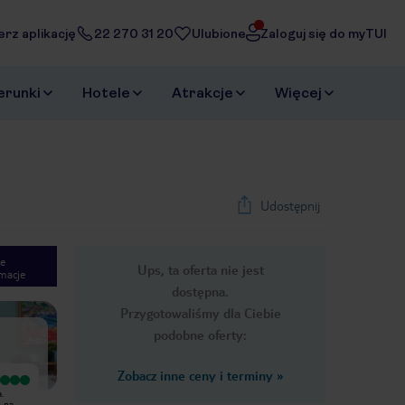
erz aplikację
22 270 31 20
Ulubione
Zaloguj się do myTUI
erunki
Hotele
Atrakcje
Więcej
Udostępnij
e
Ups, ta oferta nie jest
macje
1
/
8
dostępna.
Next slide
Przygotowaliśmy dla Ciebie
podobne oferty:
Zobacz inne ceny i terminy
»
Wyjątkowy
Wyjątkowy
.
Byłam 2 tygodnie w tym hotelu w
Hotel bardzo ładny. Pokój
o na
listopadzie , położony blisko centrum
przestronny, codziennie wysprzątany