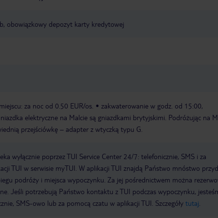
ub, obowiązkowy depozyt karty kredytowej
miejscu: za noc od 0.50 EUR/os.
zakwaterowanie w godz. od 15:00,
niazdka elektryczne na Malcie są gniazdkami brytyjskimi. Podróżując na M
iednią przejściówkę – adapter z wtyczką typu G.
a wyłącznie poprzez TUI Service Center 24/7: telefonicznie, SMS i za
acji TUI w serwisie myTUI. W aplikacji TUI znajdą Państwo mnóstwo przy
biegu podróży i miejsca wypoczynku. Za jej pośrednictwem można rezerw
wne. Jeśli potrzebują Państwo kontaktu z TUI podczas wypoczynku, jeste
icznie, SMS-owo lub za pomocą czatu w aplikacji TUI. Szczegóły
tutaj
.