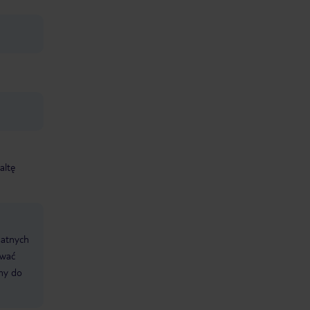
altę
datnych
ować
śmy do