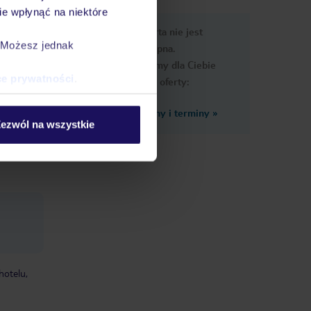
e wpłynąć na niektóre
e
Ups, ta oferta nie jest
macje
. Możesz jednak
dostępna.
Przygotowaliśmy dla Ciebie
ce prywatności
.
podobne oferty:
Zobacz inne ceny i terminy
»
ezwól na wszystkie
leżaki:
hotelu,