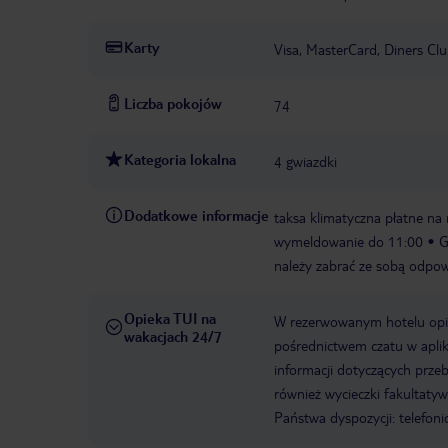
Karty
Visa, MasterCard, Diners Cl
Liczba pokojów
74
Kategoria lokalna
4 gwiazdki
Dodatkowe informacje
taksa klimatyczna płatne na 
wymeldowanie do 11:00
G
należy zabrać ze sobą odpow
Opieka TUI na
W rezerwowanym hotelu opiek
wakacjach 24/7
pośrednictwem czatu w aplik
informacji dotyczących prze
również wycieczki fakultaty
Państwa dyspozycji: telefon