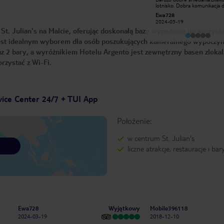
bocznej uliczce, ale cichutko, bardzo
lotnisko. Dobra komunikacja 
czysto. Bardzo przyjemna obsługa i
innych miejscowości. Jesteśmy
970waldemark
Ewa728
wspaniałe Sniadania. Blisko do
bardzo zadowoleni z mężem. 
2016-02-05
2024-03-19
przystanków autobusowych które
wypoczynek. Polecamy hotel 
t. Julian's na Malcie, oferując doskonałą bazę wypadową do korzysta
dowożą w każdym kierunku wyspy
Maltę do wypoczynku.
kt jest idealnym wyborem dla osób poszukujących kameralnego wypoczy
raz 2 bary, a wyróżnikiem Hotelu Argento jest zewnętrzny basen zloka
rzystać z Wi-Fi.
vice Center 24/7 + TUI App
Położenie:
w centrum St. Julian's
liczne atrakcje, restauracje i bar
Wyjątkowy
Ewa728
Mobile396118
2024-03-19
2018-12-10