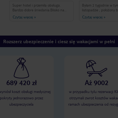
Super hotel i przemiła obsługa.
Byłam 2 tygodnie w ty
Bardzo dobre śniedania.Blisko na
listopadzie , położony 
lotnisko. Dobra komunikacja do
jednocześnie cicho i sp
Czytaj więcej
»
Czytaj więcej
»
innych miejscowości. Jesteśmy
czysty i przestronny, łó
bardzo zadowoleni z mężem. Fajny
wygodne.Pokój i łazienk
wypoczynek. Polecamy hotel oraz
porządnie wysprzątane
Maltę do wypoczynku.
codziennie wymieniane 
Personel hotelu bardzo 
Rozszerz ubezpieczenie i ciesz się wakacjami w pełni
sympatyczny, otwarty i
pomocy (szczególnie Pan
recepcji). Jestem alerg
rzeczy i sprawdzili się z
przygotowaniem śniada
689 420 zł
Aż 9002
 wyniósł koszt obsługi medycznej
w przypadku tylu rezerwacji Kl
pokryty jednorazowo przez
otrzymali zwrot kosztów wakac
ubezpieczyciela
ramach ubezpieczenia od rezyg