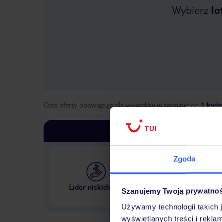
Wybierz
lo
Opis oferty obowiązuje dla wyjazdów w terminie
od
1 kwie
Zgoda
Największe biuro podr
Lider niskich cen
Szanujemy Twoją prywatno
w Polsce
Używamy technologii takich 
wyświetlanych treści i rekla