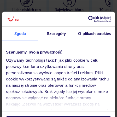
Lider niskich cen
Największe biuro
30 lat w P
podróży w Polsce
Zgoda
Szczegóły
O plikach cookies
Hotel
Szanujemy Twoją prywatność
Używamy technologii takich jak pliki cookie w celu
poprawy komfortu użytkowania strony oraz
Opinie
personalizowania wyświetlanych treści i reklam. Pliki
cookie wykorzystywane są także do analizowania ruchu
na naszej stronie oraz oferowania funkcji mediów
Pokoje
społecznościowych. Brak zgody lub jej wycofanie może
negatywnie wpłynąć na niektóre funkcje strony.
Klikając „Zezwól na wszystkie” wyrażasz zgodę na
Wyżywienie
umieszczenie wszystkich plików cookie. Możesz jednak
personalizować swój wybór wchodząc w zakładkę