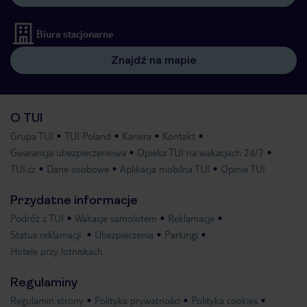
Biura stacjonarne
Znajdź na mapie
O TUI
Grupa TUI
TUI Poland
Kariera
Kontakt
Gwarancja ubezpieczeniowa
Opieka TUI na wakacjach 24/7
TUI.cz
Dane osobowe
Aplikacja mobilna TUI
Opinie TUI
Przydatne informacje
Podróż z TUI
Wakacje samolotem
Reklamacje
Status reklamacji
Ubezpieczenia
Parkingi
Hotele przy lotniskach
Regulaminy
Regulamin strony
Polityka prywatności
Polityka cookies