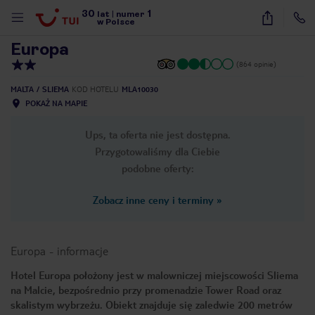
30
1
1
/
21
lat
|
numer
w Polsce
Europa
(864 opinie)
MALTA
SLIEMA
KOD HOTELU
MLA10030
POKAŻ NA MAPIE
Ups, ta oferta nie jest dostępna.
Przygotowaliśmy dla Ciebie
podobne oferty:
Zobacz inne ceny i terminy
»
Europa
-
informacje
Hotel Europa położony jest w malowniczej miejscowości Sliema
na Malcie, bezpośrednio przy promenadzie Tower Road oraz
nute
skalistym wybrzeżu. Obiekt znajduje się zaledwie 200 metrów