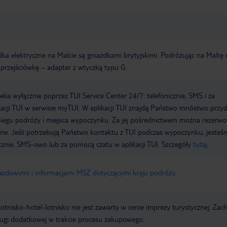
ka elektryczne na Malcie są gniazdkami brytyjskimi. Podróżując na Maltę 
przejściówkę – adapter z wtyczką typu G.
a wyłącznie poprzez TUI Service Center 24/7: telefonicznie, SMS i za
acji TUI w serwisie myTUI. W aplikacji TUI znajdą Państwo mnóstwo przy
biegu podróży i miejsca wypoczynku. Za jej pośrednictwem można rezerw
wne. Jeśli potrzebują Państwo kontaktu z TUI podczas wypoczynku, jeste
icznie, SMS-owo lub za pomocą czatu w aplikacji TUI. Szczegóły
tutaj
.
jazdowymi i informacjami MSZ dotyczącymi kraju podróży
.
e lotnisko-hotel-lotnisko nie jest zawarty w cenie imprezy turystycznej. Za
ługi dodatkowej w trakcie procesu zakupowego.