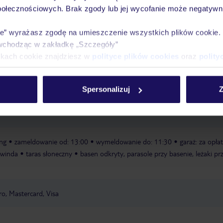
wakacjach 24/7
połecznościowych. Brak zgody lub jej wycofanie może negatywni
ie” wyrażasz zgodę na umieszczenie wszystkich plików cookie
wchodząc w zakładkę „Szczegóły”
Ważn
Pokoje
Wyżywienie
Atrakcje
ikach cookie znajdziesz w
polityce plików cookies
oraz
polity
infor
Spersonalizuj
Z
ing
zameldowanie od: 13:00
wymeldowanie do: 11:30
garaż: za opła
winda
taras słoneczny
basen odkryty, parasole przy basenie, leżaki pr
o, Mastercard, Visa