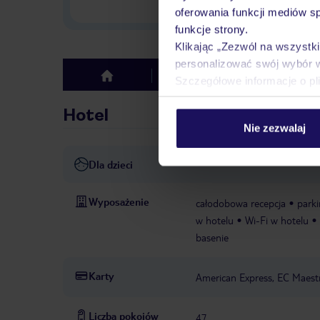
w Polsce
oferowania funkcji mediów s
funkcje strony.
Klikając „Zezwól na wszystk
personalizować swój wybór 
Hotel
Opinie
top
Szczegółowe informacje o pl
Hotel
Nie zezwalaj
Dla dzieci
Wyposażenie
całodobowa recepcja
park
w hotelu
Wi-Fi w hotelu
basenie
Karty
American Express, EC Maestr
Liczba pokojów
47