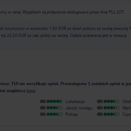
zony w cenę. Wyjątkiem są połączenia obsługiwane przez linię PLL LOT.
ek turystyczny w wysokości 1,50 EUR za dzień pobytu za osobę powyżej 
zy niż 22,50 EUR za cały pobyt za osobę. Opłata pobierana jest w recepcji
isor. TUI nie weryfikuje opinii. Prezentujemy 5 ostatnich opinii w ję
nii znajdziesz
tutaj
.
Lokalizacja
Obsł
Jakość noclegu
Wart
Pokoje
Czys