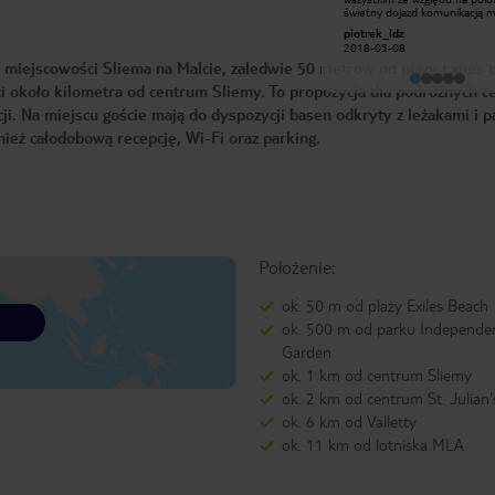
wspomnienia.Miejsce
świetny dojazd komunikacją mi
zakwaterowania Hotel Carlton wart
lotniska, Valletty oraz północn
Mazurzanka
piotrek_ldz
polecenia- super miejsce, pełna
części wyspy. Przystanki w ob
2015-05-15
2018-03-08
swoboda, wszędzie blisko, piękny
strony w odległości 20 metró
 miejscowości Sliema na Malcie, zaledwie 50 metrów od plaży Exiles 
widok z apartamentów na krajobraz
Dogodne połączenia w inne cz
Sliemy. Hotel wart polecenia.Mam
wyspy z przesiadką w Vallettci
ci około kilometra od centrum Sliemy. To propozycja dla podróżnych c
nadzieje,że jeszcze kiedyś tam
Mdina, Marsaxlokk itp.). W pob
powrócę :)
kilka supermarketów oraz peł
ji. Na miejscu goście mają do dyspozycji basen odkryty z leżakami i p
restauracji i kafejek. Kolejny 
mega pozytywny personel. P
wnież całodobową recepcję, Wi-Fi oraz parking.
na recepcji zawsze uśmiechnię
skłonni do pomocy. Istnieje
możliwość zamówienia taksów
lotnisko w cenie 25Eur. Pona
piękne widoki na zatokę St Jul
Bay z pokoju na 7 piętrze oraz
tarasu. Pokój sam w sobie sk
czysty, jednak wymagający d
odświeżenia lub remontu. O
Położenie:
minus - pokój w nocy bardzo 
(pobyt w marcu) oraz nie dzia
klimatyzacja. Śniadania dość
ok. 50 m od plaży Exiles Beach
przeciętne. Hotel godny pole
osobom, które traktują hotel
ok. 500 m od parku Independe
bardziej jako bazę wypadową o
względu na opisane powyżej w
Garden
ok. 1 km od centrum Sliemy
ok. 2 km od centrum St. Julian'
ok. 6 km od Valletty
ok. 11 km od lotniska MLA