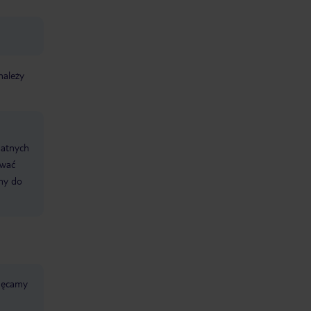
należy
datnych
ować
śmy do
chęcamy