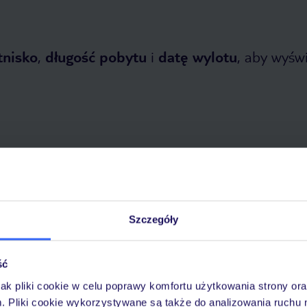
tnisko
,
długość pobytu
i
datę wylotu
, aby wyświe
opada 2026
do
31 marca 2027
Szczegóły
Dlaczego warto wybrać TUI?
ść
jak pliki cookie w celu poprawy komfortu użytkowania strony or
óży
Tylko u nas opieka na
10
30 lat w Polsce
m. Pliki cookie wykorzystywane są także do analizowania ruchu 