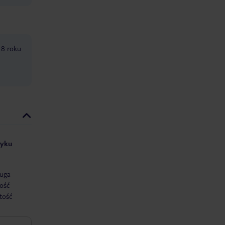
18 roku
zyku
uga
ość
tość