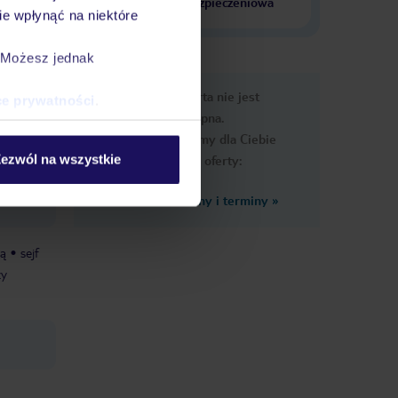
krajach
ubezpieczeniowa
e wpłynąć na niektóre
. Możesz jednak
e
Ups, ta oferta nie jest
ce prywatności
.
macje
dostępna.
Przygotowaliśmy dla Ciebie
ezwól na wszystkie
podobne oferty:
Zobacz inne ceny i terminy
»
tą
sejf
zy