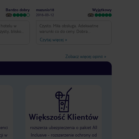
Bardzo dobry
Wyjątkowy
mazunio18
2016-03-12
 hotelu w
Czysto. Miła obsługa. Adekwatne
ysty, blisko
warunki co do ceny. Dobra
 i miejska
komunikacja. Blisko sklepy
Czytaj więcej
»
autobusowy. Z
restauracja autobus. Śniadanie
zepiękny widok
standardowe . Dla malo
okoje z
wymagających hotel idealny. Wszystko
Zobacz więcej opinii
»
jednocześnie
było w jak najlepszym porządku
 na ulicę.
Większość Klientów
ienci
rozszerza ubezpieczenia o pakiet All
ji w
Inclusive - rozszerzenie ochrony od