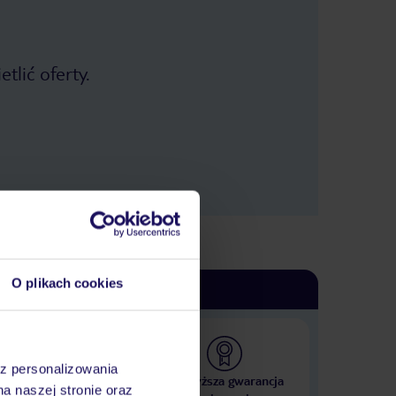
tlić oferty.
O plikach cookies
az personalizowania
 000 hoteli w ponad 50
Najwyższa gwarancja
na naszej stronie oraz