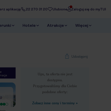
erz aplikację
22 270 31 20
Ulubione
Zaloguj się do myTUI
erunki
Hotele
Atrakcje
Więcej
Udostępnij
e
Ups, ta oferta nie jest
macje
1
/
27
dostępna.
Next slide
Przygotowaliśmy dla Ciebie
podobne oferty:
i
)
Zobacz inne ceny i terminy
»
Bardzo dobry
Wyjątkowy
Polecam:) Byłam w tym hotelu w
Czysto. Miła obsługa. Adekwatne
żenie -
kwietniu 2016. Ładny, czysty, blisko
warunki co do ceny. Dobra