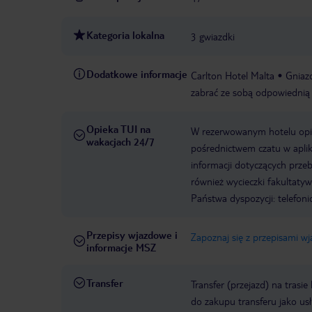
Kategoria lokalna
3 gwiazdki
Dodatkowe informacje
Carlton Hotel Malta
Gniazd
zabrać ze sobą odpowiednią 
Opieka TUI na
W rezerwowanym hotelu opiek
wakacjach 24/7
pośrednictwem czatu w aplik
informacji dotyczących prze
również wycieczki fakultaty
Państwa dyspozycji: telefon
Przepisy wjazdowe i
Zapoznaj się z przepisami w
informacje MSZ
Transfer
Transfer (przejazd) na trasi
do zakupu transferu jako us