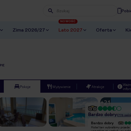
Pobi
Wpisz frazę, której szukasz
NOWOŚĆ
Zima 2026/27
Lato 2027
Oferta
Ki
PIE
Ważn
Pokoje
Wyżywienie
Atrakcje
infor
+
21
Bardzo dobry
(
776
opini
Wyjątkowy
Bardzo dobry
W Sliema byłam w 2013r. i po
Hotel ten wybraliśmy przede
pobycie pozostały mi bardzo miłe
wszystkim ze względu na poło