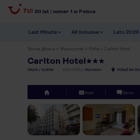
30
lat
|
numer
1
w Polsce
Last Minute
All Inclusive
Lato 2026
Strona główna
Wypoczynek
Malta
Carlton Hotel
Carlton Hotel
MALTA
SLIEMA
KOD HOTELU
MLA10024
POKAŻ NA MA
Hotel
Opinie
top
Previous slide