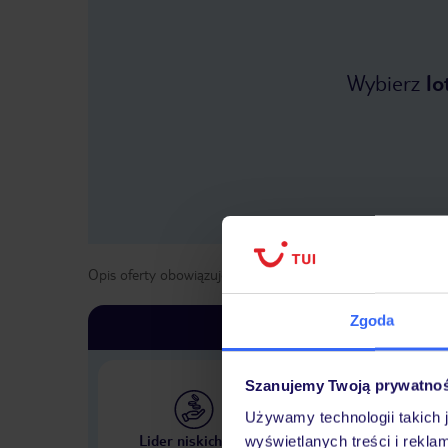
Wybierz
lo
Opis oferty obowiązuje dla wyjazdów w terminie
od
1 list
Zgoda
Szanujemy Twoją prywatno
Używamy technologii takich 
Największe biuro podr
Lider niskich cen
wyświetlanych treści i rekla