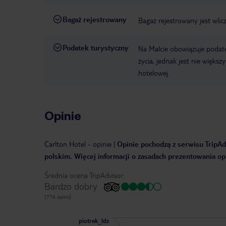
Bagaż rejestrowany
Bagaż rejestrowany jest wlic
Podatek turystyczny
Na Malcie obowiązuje podat
życia, jednak jest nie więks
hotelowej.
Opinie
Carlton Hotel
-
opinie
|
Opinie pochodzą z serwisu TripAdv
polskim. Więcej informacji o zasadach prezentowania opi
Średnia ocena TripAdvisor:
Bardzo dobry
(776 opinii)
piotrek_ldz