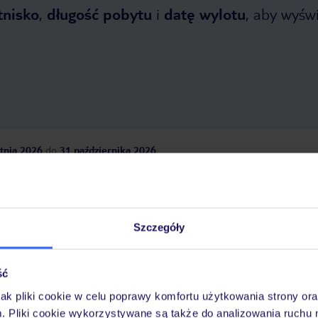
tnisko
,
długość pobytu
i
datę wylotu
, aby wyświe
tnia 2026
do
31 października 2026
Dlaczego warto wybrać TUI?
Szczegóły
óży
Tylko u nas opieka na
10
30 lat w Polsce
ść
wakacjach 24/7
jak pliki cookie w celu poprawy komfortu użytkowania strony or
m. Pliki cookie wykorzystywane są także do analizowania ruchu 