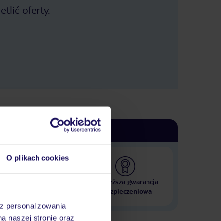
tlić oferty.
O plikach cookies
 000 hoteli w ponad 50
Najwyższa gwarancja
krajach
ubezpieczeniowa
az personalizowania
na naszej stronie oraz