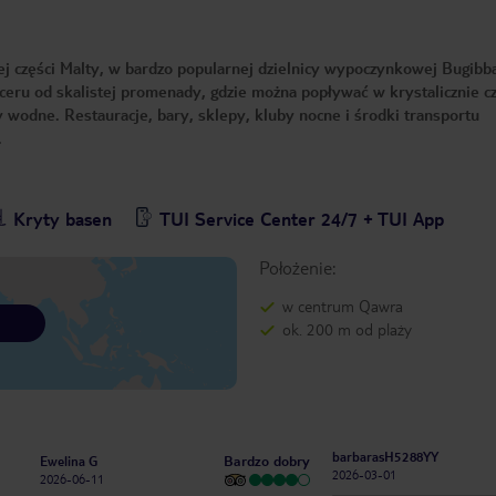
j części Malty, w bardzo popularnej dzielnicy wypoczynkowej Bugibb
paceru od skalistej promenady, gdzie można popływać w krystalicznie c
wodne. Restauracje, bary, sklepy, kluby nocne i środki transportu
.
Kryty basen
TUI Service Center 24/7 + TUI App
Położenie:
w centrum Qawra
ok. 200 m od plaży
barbarasH5288YY
Bardzo dobry
Ewelina G
2026-03-01
2026-06-11