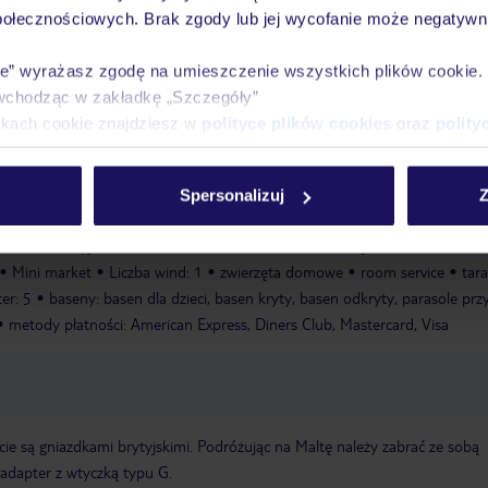
połecznościowych. Brak zgody lub jej wycofanie może negatywni
Ważn
Pokoje
Wyżywienie
Atrakcje
infor
ie” wyrażasz zgodę na umieszczenie wszystkich plików cookie
wchodząc w zakładkę „Szczegóły”
ikach cookie znajdziesz w
polityce plików cookies
oraz
polity
Spersonalizuj
Z
la konferencyjna
Garaż
Otwarcie hotelu: 1990
Sejf w hotelu
WLAN
Mini market
Liczba wind: 1
zwierzęta domowe
room service
tara
ter: 5
baseny: basen dla dzieci, basen kryty, basen odkryty, parasole prz
metody płatności: American Express, Diners Club, Mastercard, Visa
ie są gniazdkami brytyjskimi. Podróżując na Maltę należy zabrać ze sobą
adapter z wtyczką typu G.