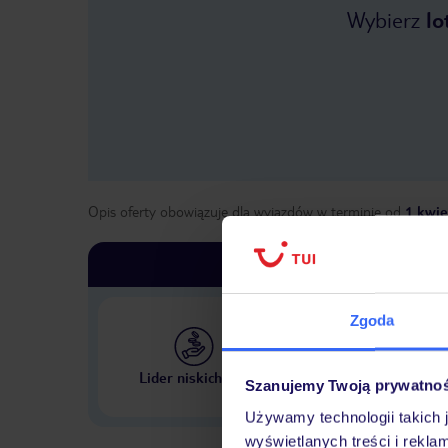
Wybierz
lo
Opis oferty obowiązuje dla wyjazdów w terminie
od
1 kwie
Zgoda
Największe biuro podr
Lider niskich cen
Szanujemy Twoją prywatno
w Polsce
Używamy technologii takich 
wyświetlanych treści i rekla