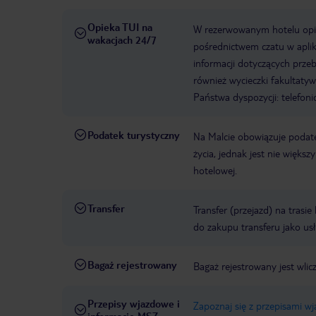
Opieka TUI na
W rezerwowanym hotelu opiek
wakacjach 24/7
pośrednictwem czatu w aplik
informacji dotyczących prze
również wycieczki fakultaty
Państwa dyspozycji: telefon
Podatek turystyczny
Na Malcie obowiązuje podat
życia, jednak jest nie więks
hotelowej.
Transfer
Transfer (przejazd) na trasi
do zakupu transferu jako us
Bagaż rejestrowany
Bagaż rejestrowany jest wlic
Przepisy wjazdowe i
Zapoznaj się z przepisami w