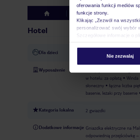
oferowania funkcji mediów s
funkcje strony.
Hotel
Opinie
top
Klikając „Zezwól na wszystk
personalizować swój wybór 
Hotel
Szczegółowe informacje o pl
Dla dzieci
basen dla dzieci
Nie zezwalaj
Wyposażenie
Recepcja 24h
Parking
Sa
w hotelu: za opłatą
Winda
słoneczny
łączna liczba pię
basenie, leżaki przy basenie
Kategoria lokalna
2 gwiazdki
Dodatkowe informacje
Gniazdka elektryczne na Malc
odpowiednią przejściówkę – 