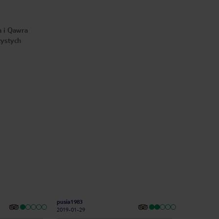
a i Qawra
zystych
pusia1983
2019-01-29