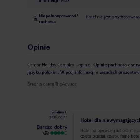
informacje MSZ
Niepełnosprawność
Hotel nie jest przystosowan
ruchowa
Opinie
Cardor Holiday Complex
-
opinie
|
Opinie pochodzą z serw
języku polskim. Więcej informacji o zasadach prezentowa
Średnia ocena TripAdvisor:
Ewelina G
2026-06-11
Hotel dla niewymagających
Bardzo dobry
Hotel na pierwszy rzut oka nie
czysta pościel, czyste, fajne hot