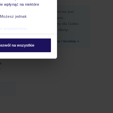
e wpłynąć na niektóre
e
Ups, ta oferta nie jest
macje
. Możesz jednak
dostępna.
Przygotowaliśmy dla Ciebie
ce prywatności
.
podobne oferty:
Zobacz inne ceny i terminy
»
ezwól na wszystkie
/WiFi
s
y