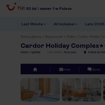
30
lat
|
numer
1
w Polsce
Last Minute
All Inclusive
Lato 2026
Strona główna
Wypoczynek
Malta
Cardor Holiday C
Cardor Holiday Complex
MALTA
QAWRA
KOD HOTELU
MLA13030
POKAŻ NA MA
Hotel
Opinie
top
Previous slide