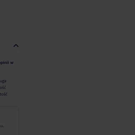
pinii w
uga
ość
tość
ka,