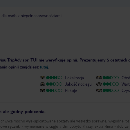
y dla osób z niepełnosprawnościami
isu TripAdvisor. TUI nie weryfikuje opinii. Prezentujemy 5 ostatnich o
nia opinii znajdziesz
tutaj
.
Lokalizacja
Obsł
Jakość noclegu
Wart
Pokoje
Czys
 ale godny polecenia.
 zachwyca,mocno wyeksploatowane sprzęty ale wszystko sprawne, wygodne łóż
elowe ręczniki - wymieniane w ciągu 5 dni pobytu 3 razy, extra klima - dobrze