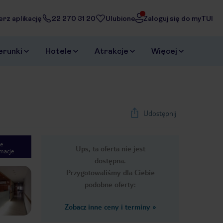
erz aplikację
22 270 31 20
Ulubione
Zaloguj się do myTUI
erunki
Hotele
Atrakcje
Więcej
Udostępnij
e
Ups, ta oferta nie jest
macje
1
/
11
dostępna.
Next slide
Przygotowaliśmy dla Ciebie
podobne oferty:
Zobacz inne ceny i terminy
»