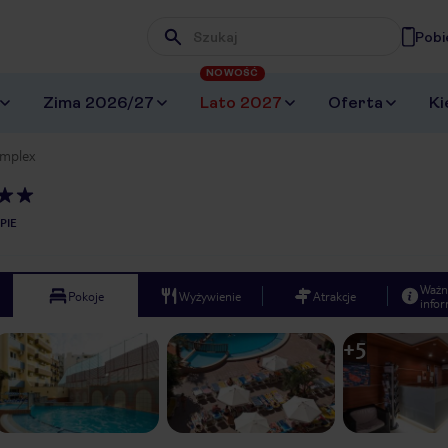
Pobi
Wpisz frazę, której szukasz
NOWOŚĆ
Zima 2026/27
Lato 2027
Oferta
Ki
omplex
PIE
Ważn
Pokoje
Wyżywienie
Atrakcje
infor
+
5