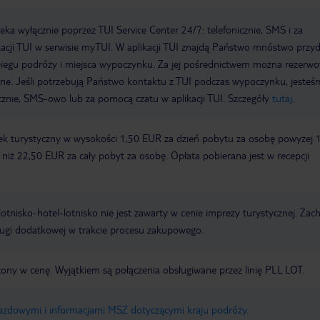
a wyłącznie poprzez TUI Service Center 24/7: telefonicznie, SMS i za
acji TUI w serwisie myTUI. W aplikacji TUI znajdą Państwo mnóstwo przy
biegu podróży i miejsca wypoczynku. Za jej pośrednictwem można rezerw
wne. Jeśli potrzebują Państwo kontaktu z TUI podczas wypoczynku, jeste
icznie, SMS-owo lub za pomocą czatu w aplikacji TUI. Szczegóły
tutaj
.
ek turystyczny w wysokości 1,50 EUR za dzień pobytu za osobę powyżej 
zy niż 22,50 EUR za cały pobyt za osobę. Opłata pobierana jest w recepcji
e lotnisko-hotel-lotnisko nie jest zawarty w cenie imprezy turystycznej. Za
ługi dodatkowej w trakcie procesu zakupowego.
zony w cenę. Wyjątkiem są połączenia obsługiwane przez linię PLL LOT.
jazdowymi i informacjami MSZ dotyczącymi kraju podróży
.