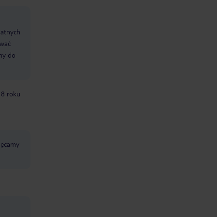
datnych
ować
śmy do
18 roku
chęcamy