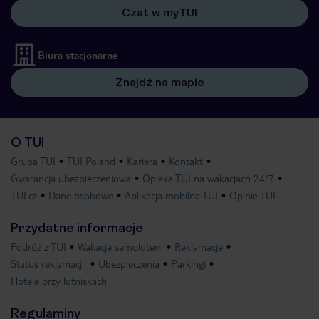
Czat w myTUI
Biura stacjonarne
Znajdź na mapie
O TUI
Grupa TUI
TUI Poland
Kariera
Kontakt
Gwarancja ubezpieczeniowa
Opieka TUI na wakacjach 24/7
TUI.cz
Dane osobowe
Aplikacja mobilna TUI
Opinie TUI
Przydatne informacje
Podróż z TUI
Wakacje samolotem
Reklamacje
Status reklamacji
Ubezpieczenia
Parkingi
Hotele przy lotniskach
Regulaminy