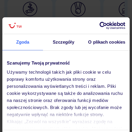
Lider niskich cen
Największe biuro
30 lat w P
podróży w Polsce
Zgoda
Szczegóły
O plikach cookies
Hotel
Szanujemy Twoją prywatność
Używamy technologii takich jak pliki cookie w celu
poprawy komfortu użytkowania strony oraz
Opinie
personalizowania wyświetlanych treści i reklam. Pliki
cookie wykorzystywane są także do analizowania ruchu
na naszej stronie oraz oferowania funkcji mediów
Pokoje
społecznościowych. Brak zgody lub jej wycofanie może
negatywnie wpłynąć na niektóre funkcje strony.
Klikając „Zezwól na wszystkie” wyrażasz zgodę na
Wyżywienie
umieszczenie wszystkich plików cookie. Możesz jednak