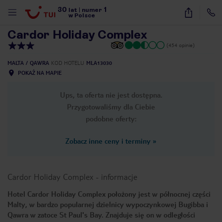
30
1
1
/
11
lat
|
numer
w Polsce
Cardor Holiday Complex
(454 opinie)
MALTA
QAWRA
KOD HOTELU
MLA13030
POKAŻ NA MAPIE
Ups, ta oferta nie jest dostępna.
Przygotowaliśmy dla Ciebie
podobne oferty:
Zobacz inne ceny i terminy
»
Cardor Holiday Complex
-
informacje
Hotel Cardor Holiday Complex położony jest w północnej części
Malty, w bardzo popularnej dzielnicy wypoczynkowej Bugibba i
nute
Qawra w zatoce St Paul's Bay. Znajduje się on w odległości