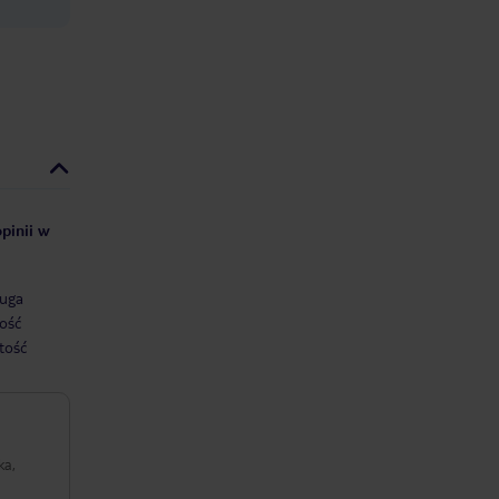
pinii w
uga
ość
tość
ka,