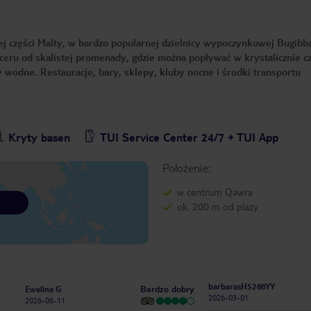
j części Malty, w bardzo popularnej dzielnicy wypoczynkowej Bugibb
paceru od skalistej promenady, gdzie można popływać w krystalicznie c
wodne. Restauracje, bary, sklepy, kluby nocne i środki transportu
.
Kryty basen
TUI Service Center 24/7 + TUI App
Położenie:
w centrum Qawra
ok. 200 m od plaży
barbarasH5288YY
Bardzo dobry
Ewelina G
2026-03-01
2026-06-11