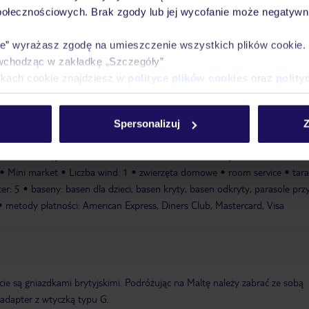
połecznościowych. Brak zgody lub jej wycofanie może negatywni
Ważn
Pokoje
Wyżywienie
Atrakcje
infor
ie” wyrażasz zgodę na umieszczenie wszystkich plików cookie
wchodząc w zakładkę „Szczegóły”
ikach cookie znajdziesz w
polityce plików cookies
oraz
polity
Spersonalizuj
Z
la konferencyjna
Garaż
Otwarcie hotelu: 1990
Sejf w hotelu
WLAN
Mini market
Liczba wind: 1
zwierzęta domowe
room service
tara
ter: 5
baseny: basen dla dzieci, basen kryty, basen odkryty, parasole prz
metody płatności: American Express, Diners Club, Mastercard, Visa
ie są gniazdkami brytyjskimi. Podróżując na Maltę należy zabrać ze sobą
adapter z wtyczką typu G.