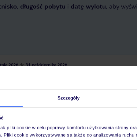
tnisko
,
długość pobytu
i
datę wylotu
, aby wyświe
tnia 2026
do
31 października 2026
Dlaczego warto wybrać TUI?
Szczegóły
óży
Tylko u nas opieka na
10
30 lat w Polsce
ść
wakacjach 24/7
jak pliki cookie w celu poprawy komfortu użytkowania strony or
m. Pliki cookie wykorzystywane są także do analizowania ruchu 