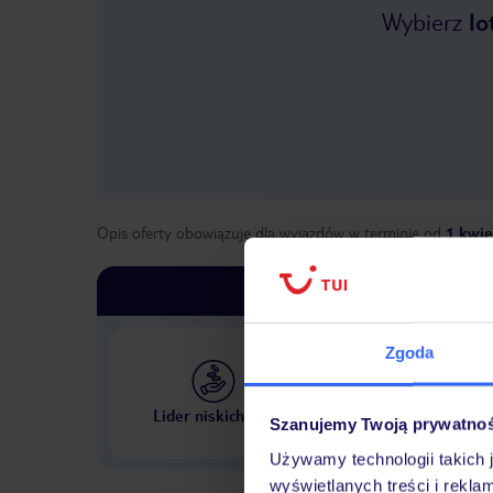
Wybierz
lo
Opis oferty obowiązuje dla wyjazdów w terminie
od
1 kwie
Zgoda
Największe biuro podr
Lider niskich cen
Szanujemy Twoją prywatno
w Polsce
Używamy technologii takich 
wyświetlanych treści i rekla