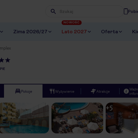
Pobi
Wpisz frazę, której szukasz
NOWOŚĆ
Zima 2026/27
Lato 2027
Oferta
Ki
omplex
PIE
Ważn
Pokoje
Wyżywienie
Atrakcje
infor
+
5