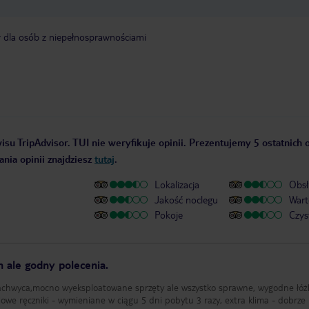
y dla osób z niepełnosprawnościami
isu TripAdvisor. TUI nie weryfikuje opinii. Prezentujemy 5 ostatnich o
nia opinii znajdziesz
tutaj
.
Lokalizacja
Obsł
Jakość noclegu
Wart
Pokoje
Czys
 ale godny polecenia.
 zachwyca,mocno wyeksploatowane sprzęty ale wszystko sprawne, wygodne łóż
elowe ręczniki - wymieniane w ciągu 5 dni pobytu 3 razy, extra klima - dobrze