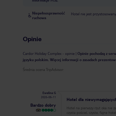
informacje MSZ
Niepełnosprawność
Hotel nie jest przystosowan
ruchowa
Opinie
Cardor Holiday Complex
-
opinie
|
Opinie pochodzą z serw
języku polskim. Więcej informacji o zasadach prezentowa
Średnia ocena TripAdvisor:
Ewelina G
2026-06-11
Hotel dla niewymagających
Bardzo dobry
Hotel na pierwszy rzut oka nie
czysta pościel, czyste, fajne hot