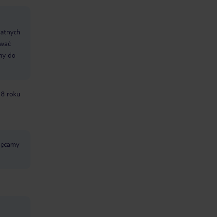
datnych
ować
śmy do
18 roku
chęcamy