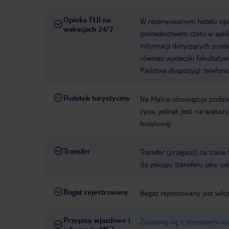
Opieka TUI na
W rezerwowanym hotelu opiek
wakacjach 24/7
pośrednictwem czatu w aplik
informacji dotyczących prze
również wycieczki fakultaty
Państwa dyspozycji: telefon
Podatek turystyczny
Na Malcie obowiązuje podat
życia, jednak jest nie więks
hotelowej.
Transfer
Transfer (przejazd) na trasi
do zakupu transferu jako us
Bagaż rejestrowany
Bagaż rejestrowany jest wlic
Przepisy wjazdowe i
Zapoznaj się z przepisami w