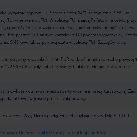
a wyłącznie poprzez TUI Service Center 24/7: telefonicznie, SMS i za
acji TUI w serwisie myTUI. W aplikacji TUI znajdą Państwo mnóstwo przy
biegu podróży i miejsca wypoczynku. Za jej pośrednictwem można rezerw
wne. Jeśli potrzebują Państwo kontaktu z TUI podczas wypoczynku, jeste
icznie, SMS-owo lub za pomocą czatu w aplikacji TUI. Szczegóły
tutaj
.
ek turystyczny w wysokości 1,50 EUR za dzień pobytu za osobę powyżej 
zy niż 22,50 EUR za cały pobyt za osobę. Opłata pobierana jest w recepcji
e lotnisko-hotel-lotnisko nie jest zawarty w cenie imprezy turystycznej. Za
ługi dodatkowej w trakcie procesu zakupowego.
zony w cenę. Wyjątkiem są połączenia obsługiwane przez linię PLL LOT.
jazdowymi i informacjami MSZ dotyczącymi kraju podróży
.