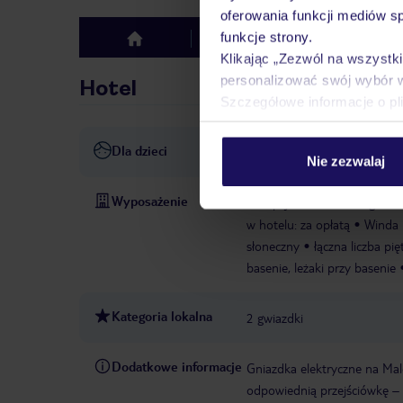
oferowania funkcji mediów s
funkcje strony.
Hotel
Opinie
top
Klikając „Zezwól na wszystk
personalizować swój wybór 
Hotel
Szczegółowe informacje o pl
Dla dzieci
basen dla dzieci
Nie zezwalaj
Wyposażenie
Recepcja 24h
Parking
Sa
w hotelu: za opłatą
Winda
słoneczny
łączna liczba pię
basenie, leżaki przy basenie
Kategoria lokalna
2 gwiazdki
Dodatkowe informacje
Gniazdka elektryczne na Malc
odpowiednią przejściówkę – 