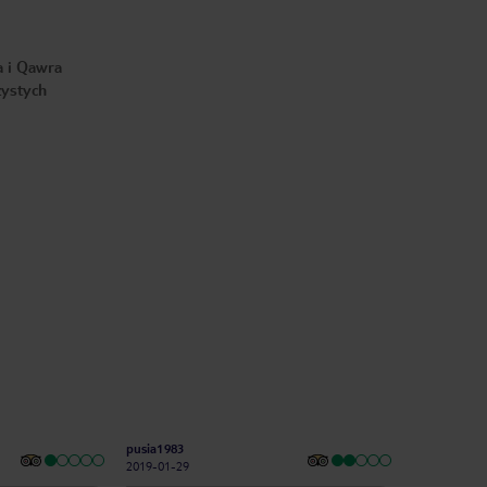
a i Qawra
zystych
pusia1983
2019-01-29