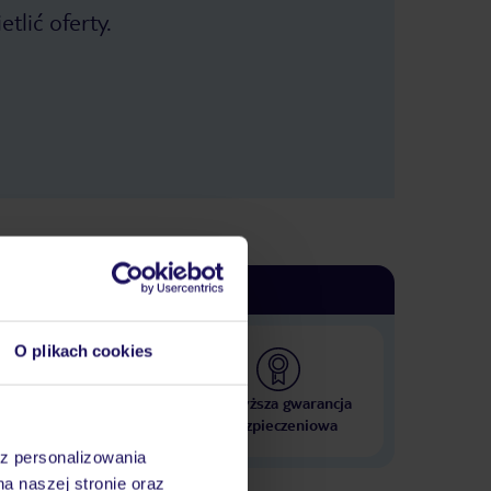
tlić oferty.
O plikach cookies
 000 hoteli w ponad 50
Najwyższa gwarancja
krajach
ubezpieczeniowa
az personalizowania
na naszej stronie oraz