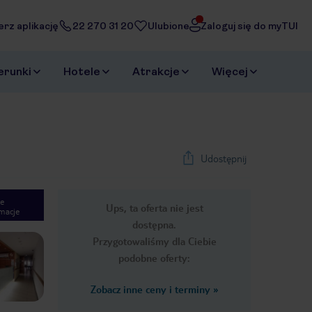
erz aplikację
22 270 31 20
Ulubione
Zaloguj się do myTUI
erunki
Hotele
Atrakcje
Więcej
Udostępnij
e
Ups, ta oferta nie jest
macje
1
/
11
dostępna.
Next slide
Przygotowaliśmy dla Ciebie
podobne oferty:
Zobacz inne ceny i terminy
»