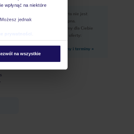
e wpłynąć na niektóre
e
Ups, ta oferta nie jest
macje
. Możesz jednak
dostępna.
Przygotowaliśmy dla Ciebie
ce prywatności
.
podobne oferty:
Zobacz inne ceny i terminy
»
ezwól na wszystkie
/WiFi
s
y