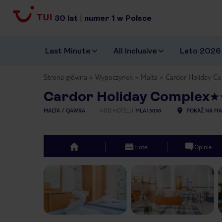
30
lat
|
numer
1
w Polsce
Last Minute
All Inclusive
Lato 2026
Strona główna
Wypoczynek
Malta
Cardor Holiday C
Cardor Holiday Complex
MALTA
QAWRA
KOD HOTELU
MLA13030
POKAŻ NA MA
Hotel
Opinie
top
Previous slide