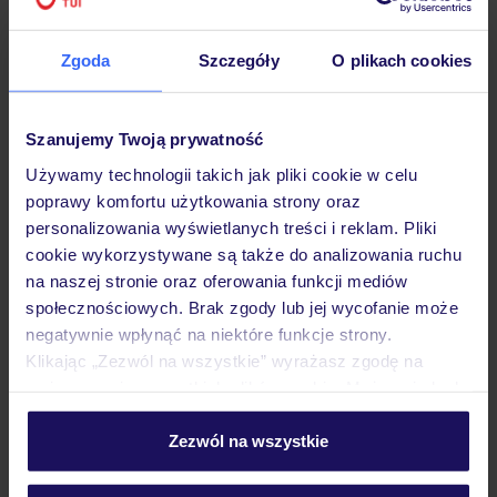
Hotel
Zgoda
Szczegóły
O plikach cookies
Opinie
Szanujemy Twoją prywatność
Używamy technologii takich jak pliki cookie w celu
poprawy komfortu użytkowania strony oraz
Pokoje
personalizowania wyświetlanych treści i reklam. Pliki
cookie wykorzystywane są także do analizowania ruchu
na naszej stronie oraz oferowania funkcji mediów
Wyżywienie
społecznościowych. Brak zgody lub jej wycofanie może
negatywnie wpłynąć na niektóre funkcje strony.
Klikając „Zezwól na wszystkie” wyrażasz zgodę na
Atrakcje
umieszczenie wszystkich plików cookie. Możesz jednak
personalizować swój wybór wchodząc w zakładkę
„Szczegóły”
Zezwól na wszystkie
Ważne informacje
Szczegółowe informacje o plikach cookie znajdziesz
w
polityce plików cookies
oraz
polityce prywatności
.