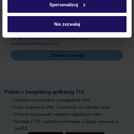
Spersonalizuj
Często zadawane pytania
Jak zmienić uczestników/osobę zgłaszającą?
Nie zezwalaj
Czy w Hotelu będzie przedstawiciel TUI?
Na jakiej podstawie i gdzie otrzymam karty
pokładowe/bilety lotnicze?
Zobacz więcej
Pobierz bezpłatną aplikację TUI
Szybkie wyszukiwanie i przeglądanie ofert
Lista ulubionych ofert i możliwość ich udostępniania
Historia wyszukiwań i ostatnio oglądanych ofert
Kontakt z TUI i wszystkie informacje o Twojej rezerwacji w
myTUI