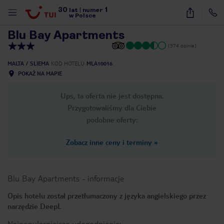
30
1
1
/
45
lat
|
numer
w Polsce
Blu Bay Apartments
(574 opinie)
MALTA
SLIEMA
KOD HOTELU
MLA10016
POKAŻ NA MAPIE
Ups, ta oferta nie jest dostępna.
Przygotowaliśmy dla Ciebie
podobne oferty:
Zobacz inne ceny i terminy
»
Blu Bay Apartments
-
informacje
Opis hotelu został przetłumaczony z języka angielskiego przez
narzędzie DeepL
nute
Najpopularniejsze udogodnienia: