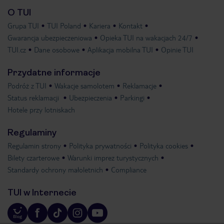
O TUI
Grupa TUI
TUI Poland
Kariera
Kontakt
Gwarancja ubezpieczeniowa
Opieka TUI na wakacjach 24/7
TUI.cz
Dane osobowe
Aplikacja mobilna TUI
Opinie TUI
Przydatne informacje
Podróż z TUI
Wakacje samolotem
Reklamacje
Status reklamacji
Ubezpieczenia
Parkingi
Hotele przy lotniskach
Regulaminy
Regulamin strony
Polityka prywatności
Polityka cookies
Bilety czarterowe
Warunki imprez turystycznych
Standardy ochrony małoletnich
Compliance
TUI w Internecie