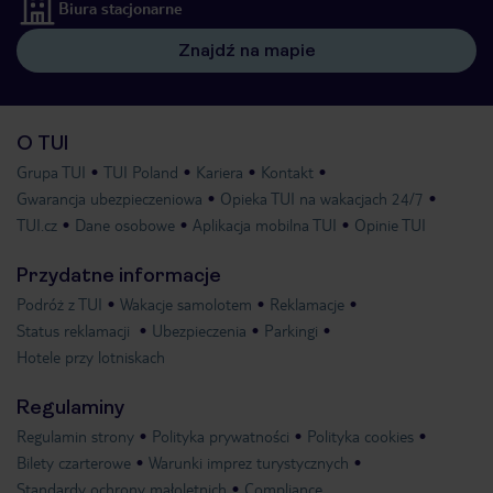
Biura stacjonarne
Znajdź na mapie
O TUI
Grupa TUI
TUI Poland
Kariera
Kontakt
Gwarancja ubezpieczeniowa
Opieka TUI na wakacjach 24/7
TUI.cz
Dane osobowe
Aplikacja mobilna TUI
Opinie TUI
Przydatne informacje
Podróż z TUI
Wakacje samolotem
Reklamacje
Status reklamacji
Ubezpieczenia
Parkingi
Hotele przy lotniskach
Regulaminy
Regulamin strony
Polityka prywatności
Polityka cookies
Bilety czarterowe
Warunki imprez turystycznych
Standardy ochrony małoletnich
Compliance