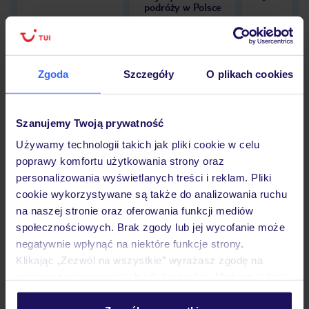
podróży w Polsce
Zgoda
Szczegóły
O plikach cookies
Hotel
Szanujemy Twoją prywatność
Używamy technologii takich jak pliki cookie w celu
Opinie
poprawy komfortu użytkowania strony oraz
personalizowania wyświetlanych treści i reklam. Pliki
cookie wykorzystywane są także do analizowania ruchu
Pokoje
na naszej stronie oraz oferowania funkcji mediów
społecznościowych. Brak zgody lub jej wycofanie może
negatywnie wpłynąć na niektóre funkcje strony.
Wyżywienie
Klikając „Zezwól na wszystkie” wyrażasz zgodę na
umieszczenie wszystkich plików cookie. Możesz jednak
personalizować swój wybór wchodząc w zakładkę
Atrakcje