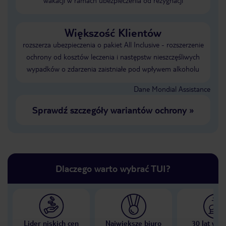
wakacji w ramach ubezpieczenia od rezygnacji
Większość Klientów
rozszerza ubezpieczenia o pakiet All Inclusive - rozszerzenie
ochrony od kosztów leczenia i następstw nieszczęśliwych
wypadków o zdarzenia zaistniałe pod wpływem alkoholu
Dane Mondial Assistance
Sprawdź szczegóły wariantów ochrony
»
Dlaczego warto wybrać TUI?
Lider niskich cen
Największe biuro
30 lat w P