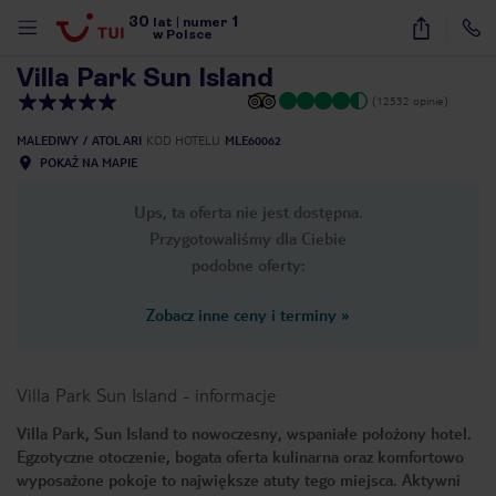
30
1
1
/
48
lat
|
numer
w Polsce
Villa Park Sun Island
(12532 opinie)
MALEDIWY
ATOL ARI
KOD HOTELU
MLE60062
POKAŻ NA MAPIE
Ups, ta oferta nie jest dostępna.
Przygotowaliśmy dla Ciebie
podobne oferty:
Zobacz inne ceny i terminy
»
Villa Park Sun Island
-
informacje
Villa Park, Sun Island to nowoczesny, wspaniałe położony hotel.
Egzotyczne otoczenie, bogata oferta kulinarna oraz komfortowo
nute
wyposażone pokoje to największe atuty tego miejsca. Aktywni