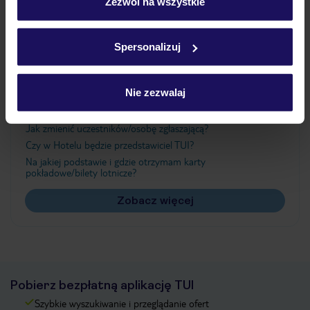
„Szczegóły”
Zezwól na wszystkie
Szczegółowe informacje o plikach cookie znajdziesz
w
polityce plików cookies
oraz
polityce prywatności
.
Ważne informacje
Spersonalizuj
Nie zezwalaj
Często zadawane pytania
Jak zmienić uczestników/osobę zgłaszającą?
Czy w Hotelu będzie przedstawiciel TUI?
Na jakiej podstawie i gdzie otrzymam karty
pokładowe/bilety lotnicze?
Zobacz więcej
Pobierz bezpłatną aplikację TUI
Szybkie wyszukiwanie i przeglądanie ofert