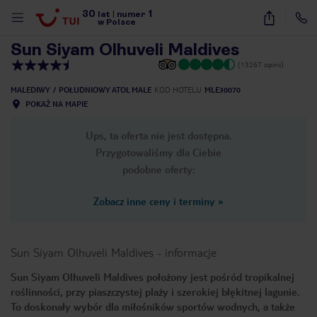
30
1
1
/
36
lat
|
numer
w Polsce
Sun Siyam Olhuveli Maldives
(13267 opinii)
MALEDIWY
POŁUDNIOWY ATOL MALE
KOD HOTELU
MLE30070
POKAŻ NA MAPIE
Ups, ta oferta nie jest dostępna.
Przygotowaliśmy dla Ciebie
podobne oferty:
Zobacz inne ceny i terminy
»
Sun Siyam Olhuveli Maldives
-
informacje
Sun Siyam Olhuveli Maldives położony jest pośród tropikalnej
roślinności, przy piaszczystej plaży i szerokiej błękitnej lagunie.
nute
To doskonały wybór dla miłośników sportów wodnych, a także