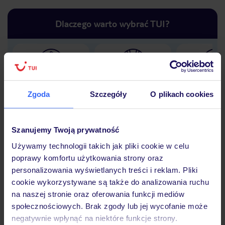
Dlaczego warto wybrać TUI?
Lider niskich cen
Największe biuro
30 lat w P
podróży w Polsce
Zgoda
Szczegóły
O plikach cookies
Szanujemy Twoją prywatność
Używamy technologii takich jak pliki cookie w celu
Hotel
poprawy komfortu użytkowania strony oraz
personalizowania wyświetlanych treści i reklam. Pliki
cookie wykorzystywane są także do analizowania ruchu
Opinie
na naszej stronie oraz oferowania funkcji mediów
społecznościowych. Brak zgody lub jej wycofanie może
negatywnie wpłynąć na niektóre funkcje strony.