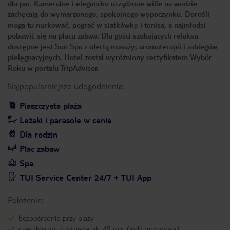
dla par. Kameralne i elegancko urządzone wille na wodzie
zachęcają do wymarzonego, spokojnego wypoczynku. Dorośli
mogą tu nurkować, pograć w siatkówkę i tenisa, a najmłodsi
pobawić się na placu zabaw. Dla gości szukających relaksu
dostępne jest Sun Spa z ofertą masaży, aromaterapii i zabiegów
pielęgnacyjnych. Hotel został wyróżniony certyfikatem Wybór
Roku w portalu TripAdvisor.
Najpopularniejsze udogodnienia:
Piaszczysta plaża
Leżaki i parasole w cenie
Dla rodzin
Plac zabaw
Spa
TUI Service Center 24/7 + TUI App
Położenie:
bezpośrednio przy plaży
czas dojazdu z lotniska ok. 45 min (łódź motorowa)