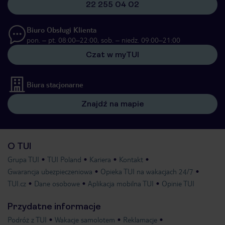
22 255 04 02
Biuro Obsługi Klienta
pon. – pt. 08:00–22:00, sob. – niedz. 09:00–21:00
Czat w myTUI
Biura stacjonarne
Znajdź na mapie
O TUI
Grupa TUI
TUI Poland
Kariera
Kontakt
Gwarancja ubezpieczeniowa
Opieka TUI na wakacjach 24/7
TUI.cz
Dane osobowe
Aplikacja mobilna TUI
Opinie TUI
Przydatne informacje
Podróż z TUI
Wakacje samolotem
Reklamacje