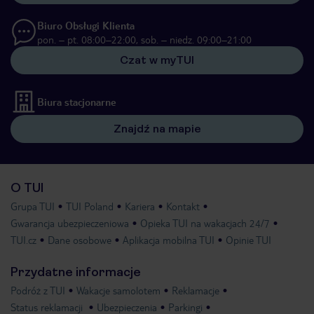
Biuro Obsługi Klienta
pon. – pt. 08:00–22:00, sob. – niedz. 09:00–21:00
Czat w myTUI
Biura stacjonarne
Znajdź na mapie
O TUI
Grupa TUI
TUI Poland
Kariera
Kontakt
Gwarancja ubezpieczeniowa
Opieka TUI na wakacjach 24/7
TUI.cz
Dane osobowe
Aplikacja mobilna TUI
Opinie TUI
Przydatne informacje
Podróż z TUI
Wakacje samolotem
Reklamacje
Status reklamacji
Ubezpieczenia
Parkingi