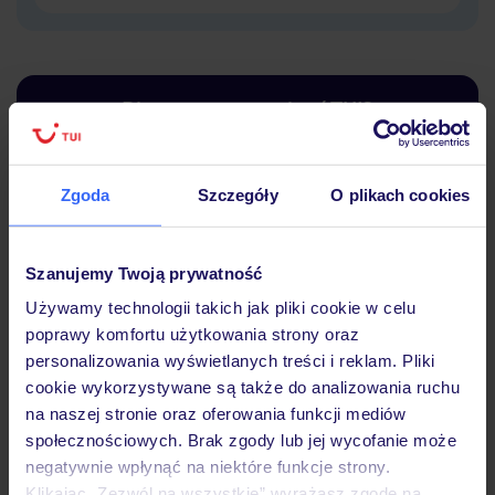
Dlaczego warto wybrać TUI?
Zgoda
Szczegóły
O plikach cookies
Lider niskich cen
Największe biuro
30 lat w P
podróży w Polsce
Szanujemy Twoją prywatność
Używamy technologii takich jak pliki cookie w celu
poprawy komfortu użytkowania strony oraz
personalizowania wyświetlanych treści i reklam. Pliki
cookie wykorzystywane są także do analizowania ruchu
Hotel
na naszej stronie oraz oferowania funkcji mediów
społecznościowych. Brak zgody lub jej wycofanie może
negatywnie wpłynąć na niektóre funkcje strony.
Pokoje
Klikając „Zezwól na wszystkie” wyrażasz zgodę na