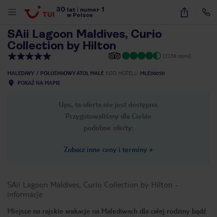
30
1
1
/
27
lat
|
numer
w Polsce
SAii Lagoon Maldives, Curio
Collection by Hilton
(2238 opinii)
MALEDIWY
POŁUDNIOWY ATOL MALE
KOD HOTELU
MLE30050
POKAŻ NA MAPIE
Ups, ta oferta nie jest dostępna.
Przygotowaliśmy dla Ciebie
podobne oferty:
Zobacz inne ceny i terminy
»
SAii Lagoon Maldives, Curio Collection by Hilton
-
informacje
nute
Miejsce na rajskie wakacje na Malediwach dla całej rodziny bądź