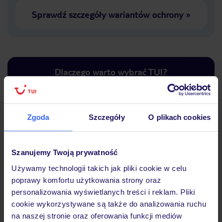
Sprawdź szczegóły wariantów ochrony
»
Dlaczego warto wybrać TUI?
Zgoda
Szczegóły
O plikach cookies
Lider niskich cen
Największe biuro
30 lat w P
podróży w Polsce
Szanujemy Twoją prywatność
Używamy technologii takich jak pliki cookie w celu
poprawy komfortu użytkowania strony oraz
personalizowania wyświetlanych treści i reklam. Pliki
Hotel
cookie wykorzystywane są także do analizowania ruchu
na naszej stronie oraz oferowania funkcji mediów