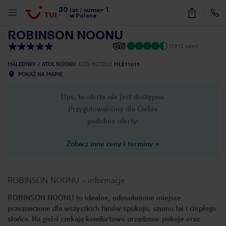
30
1
1
/
37
lat
|
numer
w Polsce
ROBINSON NOONU
(1312 opinii)
MALEDIWY
ATOL NOONU
KOD HOTELU
MLE11011
POKAŻ NA MAPIE
Ups, ta oferta nie jest dostępna.
Przygotowaliśmy dla Ciebie
podobne oferty:
Zobacz inne ceny i terminy
»
ROBINSON NOONU
-
informacje
ROBINSON NOONU to idealne, odosobnione miejsce
przeznaczone dla wszystkich fanów spokoju, szumu fal i ciepłego
nute
słońca. Na gości czekają komfortowo urządzone pokoje oraz