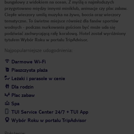
bungalowy z widokiem na ocean. Z myślą o najmłodszych
przygotowano między innymi miniklub, animacje czy plac zabaw.
Ciepłe wieczory umilą muzyka na żywo, boccia oraz wieczory
tematyczne. To świetne miejsce również dla fanów sportów
wodnych - podczas nurkowania gościom być może uda się
podziwiać zachwycającą rafę koralową. Hotel został wyróżniony
tytułem Wybór Roku w portalu TripAdvisor.
Najpopularniejsze udogodnienia:
Darmowe Wi-Fi
Piaszczysta plaża
Leżaki i parasole w cenie
Dla rodzin
Plac zabaw
Spa
TUI Service Center 24/7 + TUI App
Wybór Roku w portalu TripAdvisor
Położenie: