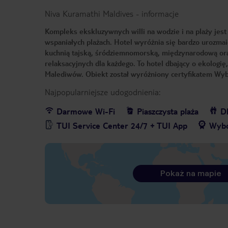
Niva Kuramathi Maldives
-
informacje
Kompleks ekskluzywnych willi na wodzie i na plaży jes
wspaniałych plażach. Hotel wyróżnia się bardzo urozmaic
kuchnią tajską, śródziemnomorską, międzynarodową or
relaksacyjnych dla każdego. To hotel dbający o ekologi
Malediwów. Obiekt został wyróżniony certyfikatem Wyb
Najpopularniejsze udogodnienia:
Darmowe Wi-Fi
Piaszczysta plaża
Dl
TUI Service Center 24/7 + TUI App
Wybó
Pokaż na mapie