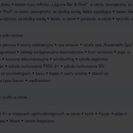
dzieci
basen typu infinity „Laguna Bar & Pool": w cenie, zewnętrzny, ze
 Pool": w cenie, zewnętrzny, ze słodką wodą, lekko opadający
basen dla
ewnętrzny, ze słodką wodą
leżaki: w cenie
parasole: w cenie
ręczniki: 
 piłki nożnej
ia parowa
pokój relaksacyjny
spa shower
strefa spa „Kuramathi Spa"
kąpielowe
zabiegi pielęgnacyjno-kosmetyczne
kort tenisowy
joga: w
y
komora dekompresyjna
windsurfing
szkoła żeglarska:
an
szkoła nurkowania PADI: 8+
szkoła nurkowania SSI:
 ze snorkelingiem
kanu
kajaki
narty wodne
stand-up
ka typu banan
wędkarstwo
rzutki w cenie
i-Fi: w miejscach ogólnodostępnych, w cenie
butik
fryzjer
sklep z
atą
lekarz
serwis bagażowy