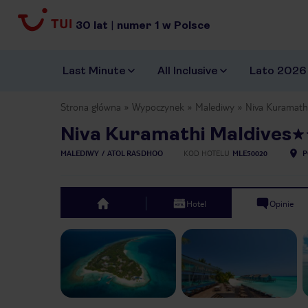
30
lat
|
numer
1
w Polsce
Last Minute
All Inclusive
Lato 2026
Strona główna
Wypoczynek
Malediwy
Niva Kuramath
Niva Kuramathi Maldives
MALEDIWY
ATOL RASDHOO
KOD HOTELU
MLE50020
P
Hotel
Opinie
top
Previous slide