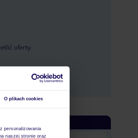
łowione. W tej opcji jest również wino
bardziej swobodnie z jakimś drinkiem
to w okolicach 100$/osobę
butelkowane, bez limitów, całkiem
Zadziwiające jest to, że pomimo
przyzwoite. Wieczorami można
tego, że jest to przecież wyspa,
przez 11 dni ani przez chwilę nie
relaksować się przy stolikach na plaży
czuliśmy się znudzeni. Wyjeżdżając
w Sandbar i niespiesznie sączyć
mieliśmy wręcz niedosyt, z chęcią
zostalibyśmy tam jeszcze kilka dni.
dobrego drinka lub whisky, wpatrując
Generalnie, miejsce warte polecenia
się w ocean. Co drugi dzień były także
i to zarówno dla osób chcących
odpocząć w ciszy jak i tych bardziej
występy muzyczne, całkiem
aktywnych.
tlić oferty.
przyjemne. Pokoje. My wybraliśmy
opcję DZX1 a więc najtańszą, okazało
się, że były to budynki zlokalizowane
na samej plaży (50m od oceanu) w
cieniu drzew. Budynki są od strony
północnej wyspy pomiędzy
restauracją Haruge gdzie serwowane
są śniadania oraz Island Barbeque,
gdzie jedliśmy doskonałego steka z
tuńczyka. W każdym budynku były 4
O plikach cookies
oddzielne pomieszczenia, każde z
widokiem na ocean, własnymi
leżakami na plaży i hamakiem. Tak
sobie wyobrażałem Malediwy. Pokój w
tej opcji nie jest jakiś duży, my
az personalizowania
byliśmy rodziną 4 osobową i nie było
na naszej stronie oraz
żadnego problemu. W pokojach się