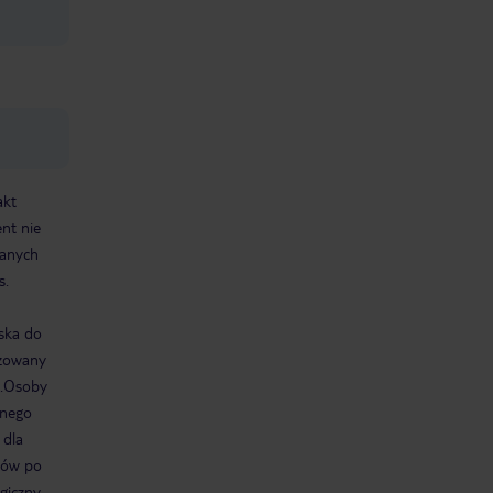
przecież wyspa, przez 11 dni ani przez
chwilę nie czuliśmy się znudzeni.
Wyjeżdżając mieliśmy wręcz niedosyt,
z chęcią zostalibyśmy tam jeszcze kilka
dni. Generalnie, miejsce warte
polecenia i to zarówno dla osób
chcących odpocząć w ciszy jak i tych
bardziej aktywnych.
akt
ent nie
ranych
s.
iska do
izowany
30.Osoby
pnego
 dla
otów po
giczny