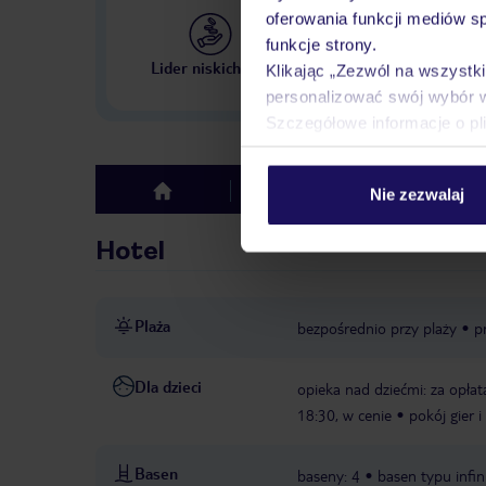
oferowania funkcji mediów s
funkcje strony.
Największe biuro podr
Lider niskich cen
Klikając „Zezwól na wszystk
w Polsce
personalizować swój wybór 
Szczegółowe informacje o pl
Hotel
Opinie
Nie zezwalaj
top
Hotel
Plaża
bezpośrednio przy plaży
p
Dla dzieci
opieka nad dziećmi: za opłat
18:30, w cenie
pokój gier 
Basen
baseny: 4
basen typu infin