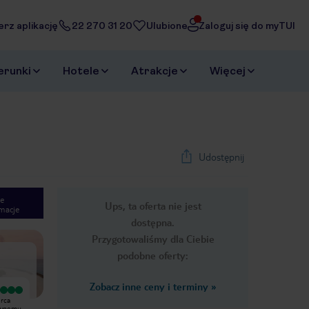
erz aplikację
22 270 31 20
Ulubione
Zaloguj się do myTUI
erunki
Hotele
Atrakcje
Więcej
Udostępnij
e
Ups, ta oferta nie jest
macje
1
/
49
dostępna.
Next slide
Przygotowaliśmy dla Ciebie
podobne oferty:
Zobacz inne ceny i terminy
»
Wyjątkowy
Wyjątkowy
erca
Wszystko było wspaniałe i nie mamy
Byliśmy w styczniu 2022, w dwie
ownemu
żadnych zastrzeżeń. Obsługa była
rodziny łącznie 6 osób. Długo