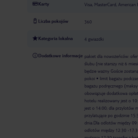
Karty
Visa, MasterCard, American 
Liczba pokojów
360
Kategoria lokalna
4 gwiazdki
Dodatkowe informacje
pakiet dla nowożeńców: ofer
ślubu (nie starszy niż 6 mie
będzie ważny Goście zostaną
pokoi
limit bagażu podczas
bagażu podręcznego (maksym
obowiązuje dodatkowa opłata
hotelu realizowany jest o 10
jest o 14:00; dla przylotów 
przylatujące po godzinie 15:
dnia.Dla odlotów między 09:0
odlotów między 12:30 -17:30 
godzinie 17:30 transfer z hot