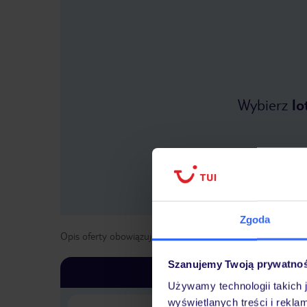
Wybierz
lo
Zgoda
Opis oferty obowiązuje dla wyjazdów w terminie
od
1 list
Szanujemy Twoją prywatno
Używamy technologii takich 
wyświetlanych treści i rekla