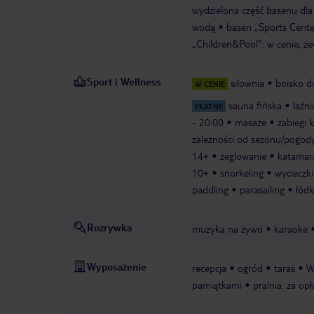
wydzielona część basenu dla 
wodą
basen „Sports Center
„Children&Pool": w cenie, z
Sport i Wellness
siłownia
boisko do
W CENIE
sauna fińska
łaźn
PŁATNE
- 20:00
masaże
zabiegi 
zależności od sezonu/pogod
14+
żeglowanie
katamar
10+
snorkeling
wycieczki
paddling
parasailing
łód
Rozrywka
muzyka na żywo
karaoke
Wyposażenie
recepcja
ogród
taras
W
pamiątkami
pralnia: za opł