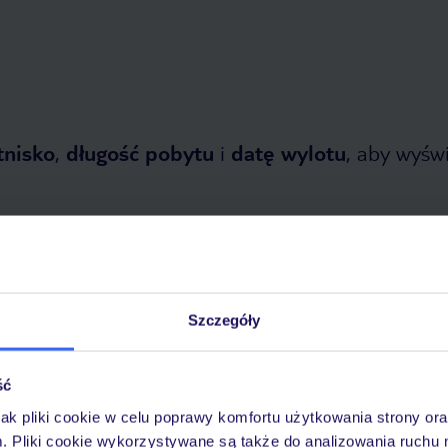
tnisko
,
długość pobytu
i
datę wylotu
, aby wyświe
Szczegóły
opada 2026
do
30 kwietnia 2027
ść
Dlaczego warto wybrać TUI?
jak pliki cookie w celu poprawy komfortu użytkowania strony or
m. Pliki cookie wykorzystywane są także do analizowania ruchu 