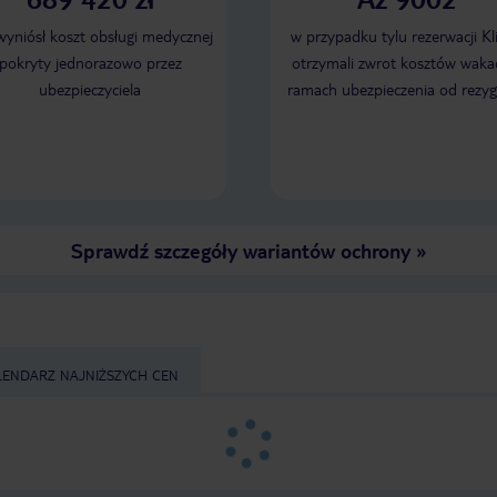
na lokalną wyspę. Bar
wakacje na tej wyspie,
 wyniósł koszt obsługi medycznej
w przypadku tylu rezerwacji Kl
odpocząć i nie nudzić s
pokryty jednorazowo przez
otrzymali zwrot kosztów wakac
dniach nie chcieliśmy je
ubezpieczyciela
ramach ubezpieczenia od rezyg
chętnie tam wrócimy. W
dosyć duża i bardzo zi
dyspozycji gości było ki
restauracji, więc można
wybierać. Jeżeli wybierasz się na
Malediwy, polecamy wy
tego resortu.
Sprawdź szczegóły wariantów ochrony
»
LENDARZ NAJNIŻSZYCH CEN