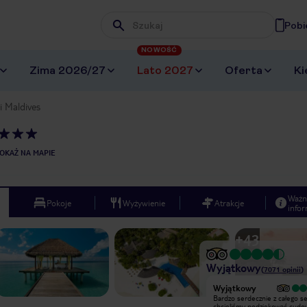
Pobi
Wpisz frazę, której szukasz
NOWOŚĆ
Zima 2026/27
Lato 2027
Oferta
Ki
i Maldives
OKAŻ NA MAPIE
Ważn
Pokoje
Wyżywienie
Atrakcje
infor
+
43
Wyjątkowy
(
7071
opinii
)
Wyjątkowy
Wyjątkowy
W hotelu przebywaliśmy 6 tygodni.
Bardzo serdecznie z całego s
Spędziliśmy tu wspaniały czas świąt
chcieliśmy podziękować cud