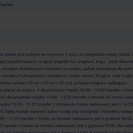
Express
ta ważna przy pobycie na minimum 7 nocy; po przyjeździe należy okazać 
sięcy) przetłumaczony na język angielski lub urzędowy kraju - jeżeli dokum
 obciążeni dodatkowymi kosztami na miejscu, pakiet obowiązuje dla wyb
 transferu hydroplanem z lotniska do hotelu wynosi 20 kg/os. oraz 3 kg/o
alne wymiary 33 cm x 20 cm x 28 cm); za każdy kilogram nadbagażu
 płatna na miejscu.
dla przylotów między 06:00 - 10:00 transfer z lotn
:30; dla przylotów między 10:00 - 13:30 transfer z lotniska do hotelu real
między 13:30 - 15:30 transfer z lotniska do hotelu realizowany jest o 16:
30, będą musiały zapewnić sobie nocleg oraz skorzystać z transferu nastę
0 - 12:30 transfer z hotelu na lotnisko realizowany jest o godzinie 06:00;
transfer z hotelu na lotnisko realizowany jest o godzinie 09:00; dla odl
elu na lotnisko realizowany jest o godzinie 14:30.
podatek lokalny/ekolo