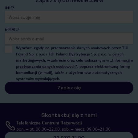
Zapisz się do newslettera
IMIĘ*
E-MAIL*
Wyrażam zgodę na przetwarzanie danych osobowych przez TUI
Poland Sp. z o.o. i TUI Poland Dystrybucja Sp. z o.o. w celach
marketingowych, w zakresie oraz celu wskazanym w
„Informacji o
przetwarzaniu danych osobowych”
, poprzez elektroniczną formę
komunikacji (e-mail), także z użyciem tzw. automatycznych
systemów wywołujących.
Zapisz się
Skontaktuj się z nami
Telefoniczne Centrum Rezerwacji
pon. – pt. 08:00–22:00, sob. – niedz. 09:00–21:00
22 270 31 20