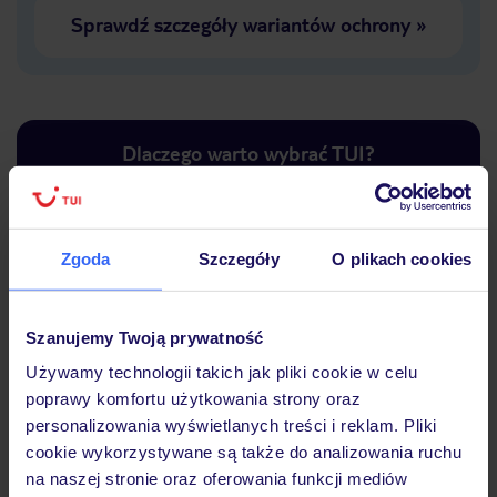
Sprawdź szczegóły wariantów ochrony
»
Dlaczego warto wybrać TUI?
Zgoda
Szczegóły
O plikach cookies
Lider niskich cen
Największe biuro
30 lat w P
podróży w Polsce
Szanujemy Twoją prywatność
Używamy technologii takich jak pliki cookie w celu
poprawy komfortu użytkowania strony oraz
personalizowania wyświetlanych treści i reklam. Pliki
Hotel
cookie wykorzystywane są także do analizowania ruchu
na naszej stronie oraz oferowania funkcji mediów