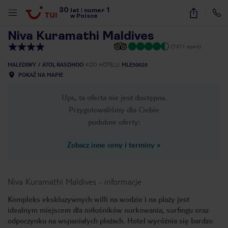
30
1
1
/
49
lat
|
numer
w Polsce
Niva Kuramathi Maldives
(7071 opinii)
MALEDIWY
ATOL RASDHOO
KOD HOTELU
MLE50020
POKAŻ NA MAPIE
Ups, ta oferta nie jest dostępna.
Przygotowaliśmy dla Ciebie
podobne oferty:
Zobacz inne ceny i terminy
»
Niva Kuramathi Maldives
-
informacje
Kompleks ekskluzywnych willi na wodzie i na plaży jest
idealnym miejscem dla miłośników nurkowania, surfingu oraz
nute
odpoczynku na wspaniałych plażach. Hotel wyróżnia się bardzo