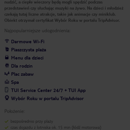
nudzić, a ciepłe wieczory będą mogli spędzić podczas
przedstawień czy słuchając muzyki na żywo. Na dzieci i młodzież
czekają tutaj liczne atrakcje, takie jak animacje czy miniklub.
Obiekt otrzymał certyfikat Wybór Roku w portalu TripAdvisor.
Najpopularniejsze udogodnienia:
Darmowe Wi-Fi
Piaszczysta plaża
Menu dla dzieci
Dla rodzin
Plac zabaw
Spa
TUI Service Center 24/7 + TUI App
Wybór Roku w portalu TripAdvisor
Położenie:
bezpośrednio przy plaży
czas dojazdu z lotniska ok. 15 min (łódź motorowa)