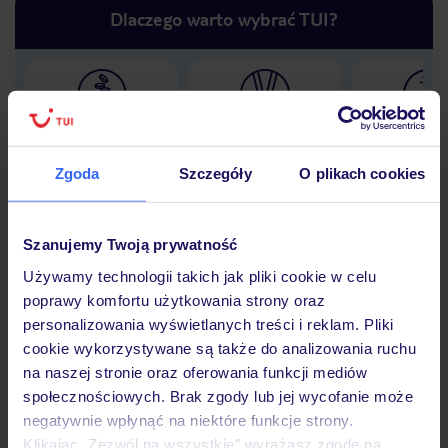
Dlaczego warto wybrać TUI?
Lider niskich cen
Największe biuro
30 lat w P
podróży w Polsce
Zgoda
Szczegóły
O plikach cookies
Szanujemy Twoją prywatność
Hotel
Używamy technologii takich jak pliki cookie w celu
poprawy komfortu użytkowania strony oraz
personalizowania wyświetlanych treści i reklam. Pliki
Opinie
cookie wykorzystywane są także do analizowania ruchu
na naszej stronie oraz oferowania funkcji mediów
społecznościowych. Brak zgody lub jej wycofanie może
Pokoje
negatywnie wpłynąć na niektóre funkcje strony.
Klikając „Zezwól na wszystkie” wyrażasz zgodę na