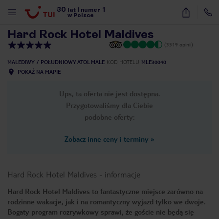
30
1
1
/
20
lat
|
numer
w Polsce
Hard Rock Hotel Maldives
(3519 opinii)
MALEDIWY
POŁUDNIOWY ATOL MALE
KOD HOTELU
MLE30040
POKAŻ NA MAPIE
Ups, ta oferta nie jest dostępna.
Przygotowaliśmy dla Ciebie
podobne oferty:
Zobacz inne ceny i terminy
»
Hard Rock Hotel Maldives
-
informacje
Hard Rock Hotel Maldives to fantastyczne miejsce zarówno na
rodzinne wakacje, jak i na romantyczny wyjazd tylko we dwoje.
nute
Bogaty program rozrywkowy sprawi, że goście nie będą się