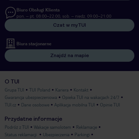
Biuro Obsługi Klienta
pon. – pt. 08:00–22:00, sob. – niedz. 09:00–21:00
Czat w myTUI
Biura stacjonarne
Znajdź na mapie
O TUI
Grupa TUI
TUI Poland
Kariera
Kontakt
Gwarancja ubezpieczeniowa
Opieka TUI na wakacjach 24/7
TUI.cz
Dane osobowe
Aplikacja mobilna TUI
Opinie TUI
Przydatne informacje
Podróż z TUI
Wakacje samolotem
Reklamacje
Status reklamacji
Ubezpieczenia
Parkingi