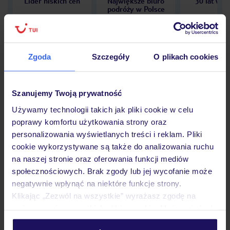
Lider niskich cen
Największe biuro
30 lat w P
podróży w Polsce
Zgoda
Szczegóły
O plikach cookies
Hotel
Szanujemy Twoją prywatność
Używamy technologii takich jak pliki cookie w celu
Opinie
poprawy komfortu użytkowania strony oraz
personalizowania wyświetlanych treści i reklam. Pliki
cookie wykorzystywane są także do analizowania ruchu
Pokoje
na naszej stronie oraz oferowania funkcji mediów
społecznościowych. Brak zgody lub jej wycofanie może
negatywnie wpłynąć na niektóre funkcje strony.
Wyżywienie
Klikając „Zezwól na wszystkie” wyrażasz zgodę na
umieszczenie wszystkich plików cookie. Możesz jednak
personalizować swój wybór wchodząc w zakładkę
Atrakcje