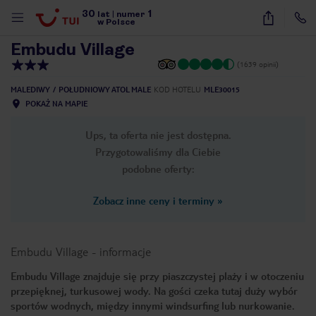
30
1
1
/
24
lat
|
numer
w Polsce
Embudu Village
(1639 opinii)
MALEDIWY
POŁUDNIOWY ATOL MALE
KOD HOTELU
MLE30015
POKAŻ NA MAPIE
Ups, ta oferta nie jest dostępna.
Przygotowaliśmy dla Ciebie
podobne oferty:
Zobacz inne ceny i terminy
»
Embudu Village
-
informacje
Embudu Village znajduje się przy piaszczystej plaży i w otoczeniu
przepięknej, turkusowej wody. Na gości czeka tutaj duży wybór
nute
sportów wodnych, między innymi windsurfing lub nurkowanie.