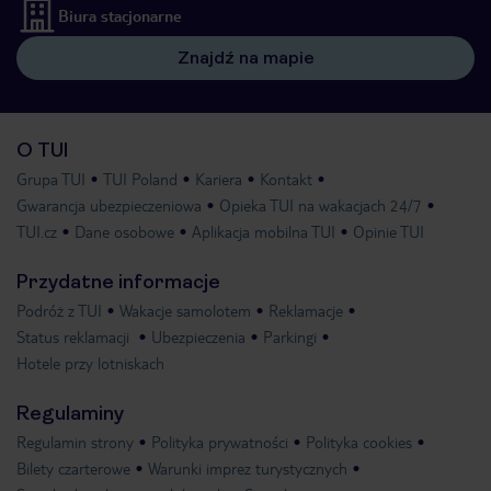
Biura stacjonarne
Znajdź na mapie
O TUI
Grupa TUI
TUI Poland
Kariera
Kontakt
Gwarancja ubezpieczeniowa
Opieka TUI na wakacjach 24/7
TUI.cz
Dane osobowe
Aplikacja mobilna TUI
Opinie TUI
Przydatne informacje
Podróż z TUI
Wakacje samolotem
Reklamacje
Status reklamacji
Ubezpieczenia
Parkingi
Hotele przy lotniskach
Regulaminy
Regulamin strony
Polityka prywatności
Polityka cookies
Bilety czarterowe
Warunki imprez turystycznych