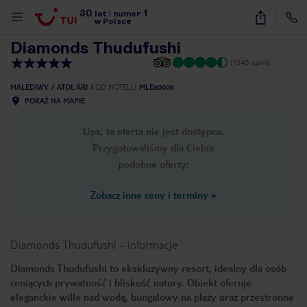
30
1
1
/
47
lat
|
numer
w Polsce
Diamonds Thudufushi
(1345 opinii)
MALEDIWY
ATOL ARI
KOD HOTELU
MLE60006
POKAŻ NA MAPIE
Ups, ta oferta nie jest dostępna.
Przygotowaliśmy dla Ciebie
podobne oferty:
Zobacz inne ceny i terminy
»
Diamonds Thudufushi
-
informacje
Diamonds Thudufushi to ekskluzywny resort, idealny dla osób
ceniących prywatność i bliskość natury. Obiekt oferuje
nute
eleganckie wille nad wodą, bungalowy na plaży oraz przestronne