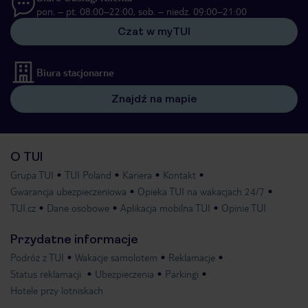
pon. – pt. 08:00–22:00, sob. – niedz. 09:00–21:00
Czat w myTUI
Biura stacjonarne
Znajdź na mapie
O TUI
Grupa TUI
TUI Poland
Kariera
Kontakt
Gwarancja ubezpieczeniowa
Opieka TUI na wakacjach 24/7
TUI.cz
Dane osobowe
Aplikacja mobilna TUI
Opinie TUI
Przydatne informacje
Podróż z TUI
Wakacje samolotem
Reklamacje
Status reklamacji
Ubezpieczenia
Parkingi
Hotele przy lotniskach