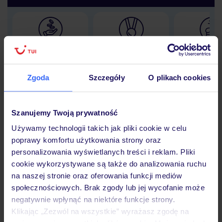
Lider niskich cen
Największe biuro
30 lat w P
podróży w Polsce
Zgoda
Szczegóły
O plikach cookies
Szanujemy Twoją prywatność
Hotel
Używamy technologii takich jak pliki cookie w celu
poprawy komfortu użytkowania strony oraz
personalizowania wyświetlanych treści i reklam. Pliki
Opinie
cookie wykorzystywane są także do analizowania ruchu
na naszej stronie oraz oferowania funkcji mediów
społecznościowych. Brak zgody lub jej wycofanie może
Pokoje
negatywnie wpłynąć na niektóre funkcje strony.
Klikając „Zezwól na wszystkie” wyrażasz zgodę na