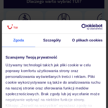
Dlaczego warto wybrać TUI?
Lider niskich cen
Największe biuro
30 lat w P
podróży w Polsce
Zgoda
Szczegóły
O plikach cookies
Szanujemy Twoją prywatność
Hotel
Używamy technologii takich jak pliki cookie w celu
poprawy komfortu użytkowania strony oraz
personalizowania wyświetlanych treści i reklam. Pliki
Opinie
cookie wykorzystywane są także do analizowania ruchu
na naszej stronie oraz oferowania funkcji mediów
społecznościowych. Brak zgody lub jej wycofanie może
Pokoje
negatywnie wpłynąć na niektóre funkcje strony.
Klikając „Zezwól na wszystkie” wyrażasz zgodę na