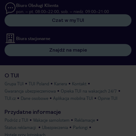
Biuro Obsługi Klienta
pon. – pt. 08:00–22:00, sob. – niedz. 09:00–21:00
Czat w myTUI
Biura stacjonarne
Znajdź na mapie
O TUI
Grupa TUI
TUI Poland
Kariera
Kontakt
Gwarancja ubezpieczeniowa
Opieka TUI na wakacjach 24/7
TUI.cz
Dane osobowe
Aplikacja mobilna TUI
Opinie TUI
Przydatne informacje
Podróż z TUI
Wakacje samolotem
Reklamacje
Status reklamacji
Ubezpieczenia
Parkingi
Hotele przy lotniskach