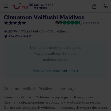
30
1
1
/
8
lat
|
numer
w Polsce
Cinnamon Velifushi Maldives
(3503 opinie)
MALEDIWY
ATOLL AARAH
KOD HOTELU
MLE10010
POKAŻ NA MAPIE
Ups, ta oferta nie jest dostępna.
Przygotowaliśmy dla Ciebie
podobne oferty:
Zobacz inne ceny i terminy
»
Cinnamon Velifushi Maldives
-
informacje
Cinnamon Velifushi Maldives to pięciogwiazdkowy obiekt,
idealny na niezapomniany wypoczynek w otoczeniu przyrody.
nute
Oprócz zachwycających widoków i luksusowych wnętrz dostarcza