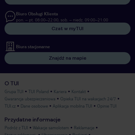
Biuro Obsługi Klienta
pon. – pt. 08:00–22:00, sob. – niedz. 09:00–21:00
Czat w myTUI
Biura stacjonarne
Znajdź na mapie
O TUI
Grupa TUI
TUI Poland
Kariera
Kontakt
Gwarancja ubezpieczeniowa
Opieka TUI na wakacjach 24/7
TUI.cz
Dane osobowe
Aplikacja mobilna TUI
Opinie TUI
Przydatne informacje
Podróż z TUI
Wakacje samolotem
Reklamacje
Status reklamacji
Ubezpieczenia
Parkingi