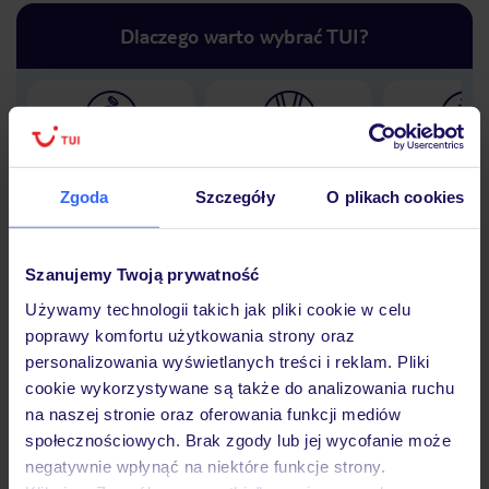
Dlaczego warto wybrać TUI?
Lider niskich cen
Największe biuro
30 lat w P
podróży w Polsce
Zgoda
Szczegóły
O plikach cookies
Szanujemy Twoją prywatność
Używamy technologii takich jak pliki cookie w celu
Hotel
poprawy komfortu użytkowania strony oraz
personalizowania wyświetlanych treści i reklam. Pliki
cookie wykorzystywane są także do analizowania ruchu
Opinie
na naszej stronie oraz oferowania funkcji mediów
społecznościowych. Brak zgody lub jej wycofanie może
negatywnie wpłynąć na niektóre funkcje strony.
Pokoje