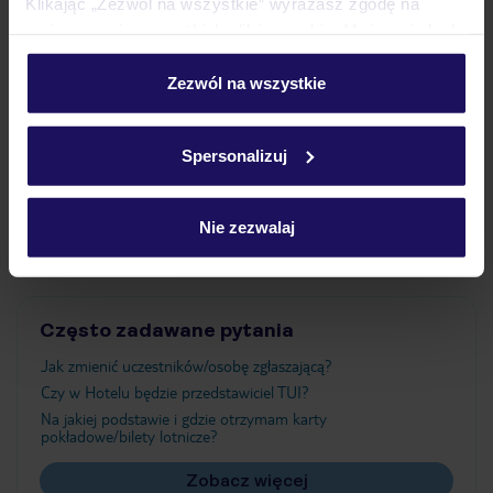
Klikając „Zezwól na wszystkie” wyrażasz zgodę na
umieszczenie wszystkich plików cookie. Możesz jednak
personalizować swój wybór wchodząc w zakładkę
Wyżywienie
„Szczegóły”
Zezwól na wszystkie
Szczegółowe informacje o plikach cookie znajdziesz
w
polityce plików cookies
oraz
polityce prywatności
.
Atrakcje
Spersonalizuj
Nie zezwalaj
Ważne informacje
Często zadawane pytania
Jak zmienić uczestników/osobę zgłaszającą?
Czy w Hotelu będzie przedstawiciel TUI?
Na jakiej podstawie i gdzie otrzymam karty
pokładowe/bilety lotnicze?
Zobacz więcej