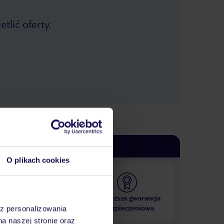
tlić oferty.
O plikach cookies
 000 hoteli w ponad 50
Najwyższa gwarancja
krajach
ubezpieczeniowa
az personalizowania
na naszej stronie oraz