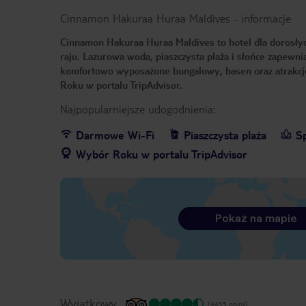
Cinnamon Hakuraa Huraa Maldives
-
informacje
Cinnamon Hakuraa Huraa Maldives to hotel dla dorosłych
raju. Lazurowa woda, piaszczysta plaża i słońce zapewnią
komfortowo wyposażone bungalowy, basen oraz atrakcje
Roku w portalu TripAdvisor.
Najpopularniejsze udogodnienia:
Darmowe Wi-Fi
Piaszczysta plaża
S
Wybór Roku w portalu TripAdvisor
Pokaż na mapie
Wyjątkowy
(4435 opinii)