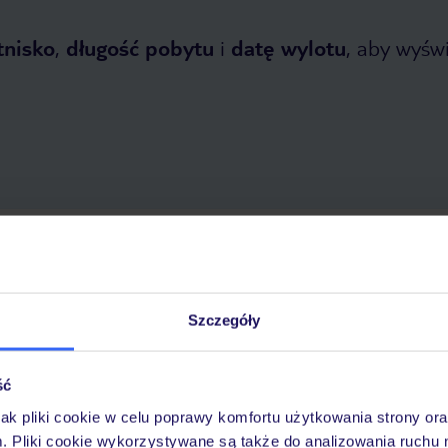
tnisko
,
długość pobytu
i
datę wylotu
, aby wyświe
 2026
do
31 października 2026
Dlaczego warto wybrać TUI?
Szczegóły
ść
óży
Tylko u nas opieka na
10
30 lat w Polsce
wakacjach 24/7
jak pliki cookie w celu poprawy komfortu użytkowania strony or
m. Pliki cookie wykorzystywane są także do analizowania ruchu 