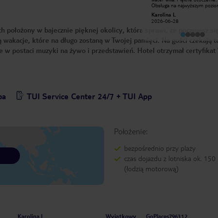
ludzie którzy tam pracują, mili,
Obsługa na najwyższym pozio
serdeczni i profesjonalni. Cisza,
Pracownicy bardzo uprzejmi,
810sandraz
Karolina L
spokój. Przepięknie. Jedzenie
szczególne podziękowania dla
2022-01-15
2026-06-28
przepyszne, zawsze świeże,
Chamara,Akalanka, Shalcthi!
 położony w bajecznie pięknej okolicy, która sprawi, że poczujesz si
różnorodność. Kiedyś tam wrócę
Polecamy z całego serca!
 wakacje, które na długo zostaną w Twojej pamięci. Na gości czekają t
 w postaci muzyki na żywo i przedstawień. Hotel otrzymał certyfika
pa
TUI Service Center 24/7 + TUI App
Położenie:
bezpośrednio przy plaży
czas dojazdu z lotniska ok. 150
(łodzią motorową)
Wyjątkowy
Karolina L
GoPlaces796312