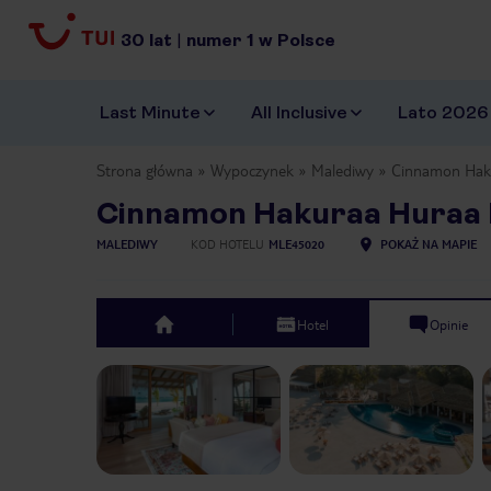
30
lat
|
numer
1
w Polsce
Last Minute
All Inclusive
Lato 2026
Strona główna
Wypoczynek
Malediwy
Cinnamon Haku
Cinnamon Hakuraa Huraa 
MALEDIWY
KOD HOTELU
MLE45020
POKAŻ NA MAPIE
Hotel
Opinie
top
Previous slide