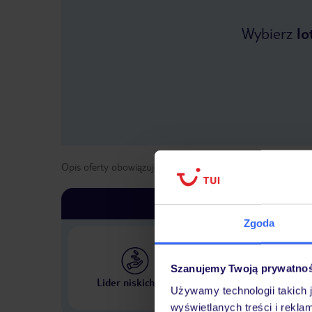
Wybierz
lo
Opis oferty obowiązuje dla wyjazdów w terminie
od
1 maja
Zgoda
Szanujemy Twoją prywatno
Największe biuro podr
Lider niskich cen
w Polsce
Używamy technologii takich 
wyświetlanych treści i rekla