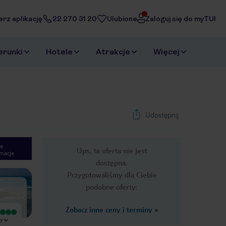
erz aplikację
22 270 31 20
Ulubione
Zaloguj się do myTUI
erunki
Hotele
Atrakcje
Więcej
Udostępnij
e
Ups, ta oferta nie jest
macje
1
/
27
dostępna.
Next slide
Przygotowaliśmy dla Ciebie
podobne oferty:
Zobacz inne ceny i terminy
»
Wyjątkowy
Wyjątkowy
my w
W Hotelu Cinnamon przebywaliśmy
Bardzo fajny hotel kolega Humaidh
w grudniu. Spędziliśmy tam
był bardzo pomocny codziennie