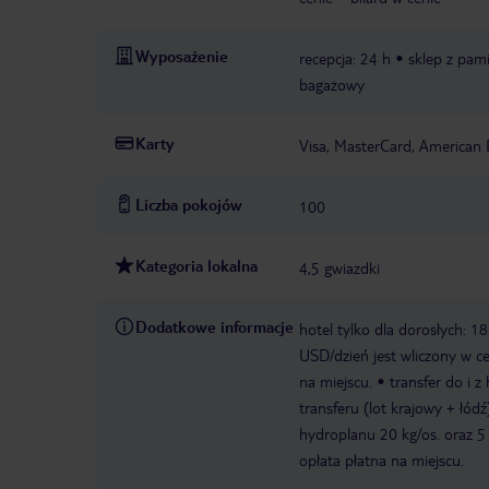
Wyposażenie
recepcja: 24 h
sklep z pam
bagażowy
Karty
Visa, MasterCard, American 
Liczba pokojów
100
Kategoria lokalna
4,5 gwiazdki
Dodatkowe informacje
hotel tylko dla dorosłych: 1
USD/dzień jest wliczony w ce
na miejscu.
transfer do i 
transferu (lot krajowy + łód
hydroplanu 20 kg/os. oraz 
opłata płatna na miejscu.