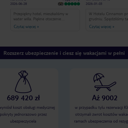
2026-06-28
2026-01-03
Przepiękny hotel, mieszkaliśmy w
W Hotelu Cinnamon pr
water willa. Piękne otoczenie.
grudniu. Spędziliśmy t
Obsługa na najwyższym poziomie!
najpiękniesze wakacje 
Czytaj więcej
»
Czytaj więcej
»
Pracownicy bardzo uprzejmi,
Mieszkaliśmy w domku 
szczególne podziękowania dla Kasun,
zachodem słońca. Wido
Chamara,Akalanka, Shalcthi!
domku jest cudowny. 
Polecamy z całego serca!
dobrze wyposażony, co
dokładnie wysprzątany.
Rozszerz ubezpieczenie i ciesz się wakacjami w pełni
codziennie uzupełnion
mocnego deszczu w szaf
się płaszcze przeciwdes
Jedyny minus to duże 
ocenau i płytka woda 
(przy odpływie do kolan
gdy w nocy mocno pada
słychać deszcz na memb
689 420 zł
Aż 9002
znajduje się na dachu. Obsługa
całego hotelu zawsze u
szukająca kontaktu. Po
 wyniósł koszt obsługi medycznej
w przypadku tylu rezerwacji Kl
dniu kelner w restauracj
pokryty jednorazowo przez
otrzymali zwrot kosztów wakac
co pijemy na śniadanie
ubezpieczyciela
ramach ubezpieczenia od rezyg
a co do kolacji co było 
Barmani robią bardzo d