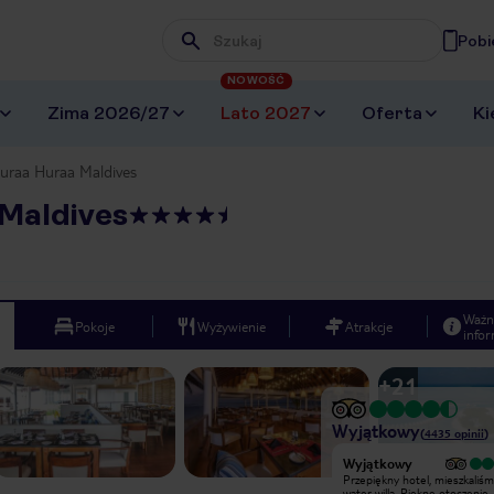
Pobi
Wpisz frazę, której szukasz
NOWOŚĆ
Zima 2026/27
Lato 2027
Oferta
Ki
raa Huraa Maldives
Maldives
Ważn
Pokoje
Wyżywienie
Atrakcje
infor
+
21
Wyjątkowy
(
4435
opinii
)
Wyjątkowy
Wyjątkowy
Przepiękny resort, domek na wodzie
Przepiękny hotel, mieszkaliś
spełnienie wszystkiego. Niesaomici
water willa. Piękne otoczenie.