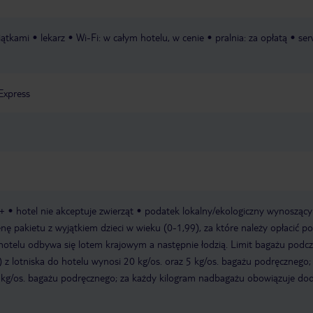
iątkami
lekarz
Wi-Fi: w całym hotelu, w cenie
pralnia: za opłatą
ser
Express
8+
hotel nie akceptuje zwierząt
podatek lokalny/ekologiczny wynoszący
nę pakietu z wyjątkiem dzieci w wieku (0-1,99), za które należy opłacić p
z hotelu odbywa się lotem krajowym a następnie łodzią. Limit bagażu podc
ź) z lotniska do hotelu wynosi 20 kg/os. oraz 5 kg/os. bagażu podręcznego;
5 kg/os. bagażu podręcznego; za każdy kilogram nadbagażu obowiązuje d