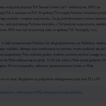
a wyłącznie poprzez TUI Service Center 24/7: telefonicznie, SMS i za
acji TUI w serwisie myTUI. W aplikacji TUI znajdą Państwo mnóstwo przy
biegu podróży i miejsca wypoczynku. Za jej pośrednictwem można rezerw
wne. Jeśli potrzebują Państwo kontaktu z TUI podczas wypoczynku, jeste
icznie, SMS-owo lub za pomocą czatu w aplikacji TUI. Szczegóły
tutaj
.
.
Jeśli zarezerwowali Państwo lot długodystansowy na Malediwy, obejm
ałego rozkładu, dlatego czas oczekiwania na lotnisku może wydłużyć się do 
uacji pogodowej. Przy wyborze godzin przelotu prosimy zwrócić uwagę na c
ylot do Male odbywa się po godz. 15:30 lub wylot z Male przed godziną 10:
tępny. W tym przypadku, zalecamy zarezerwowanie hotelu w Male.
czony w cenę. Wyjątkiem są połączenia obsługiwane przez linię PLL LOT
jazdowymi i informacjami MSZ dotyczącymi kraju podróży
.