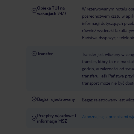
Opieka TUI na
W rezerwowanym hotelu opiek
wakacjach 24/7
pośrednictwem czatu w aplik
informacji dotyczących prze
również wycieczki fakultaty
Państwa dyspozycji: telefon
Transfer
Transfer jest wliczony w cenę
transfer, który to nie ma st
godzin, w zależności od syt
transferu: jeśli Państwa prz
transport może nie być dos
Bagaż rejestrowany
Bagaż rejestrowany jest wli
Przepisy wjazdowe i
Zapoznaj się z przepisami w
informacje MSZ