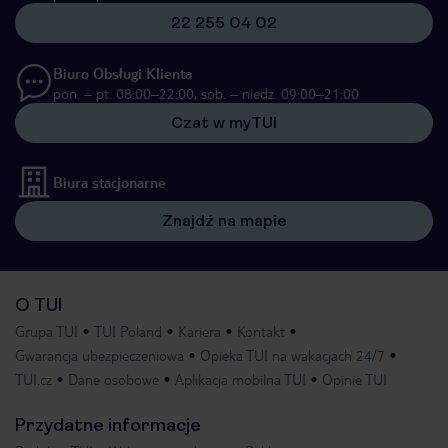
22 255 04 02
Biuro Obsługi Klienta
pon. – pt. 08:00–22:00, sob. – niedz. 09:00–21:00
Czat w myTUI
Biura stacjonarne
Znajdź na mapie
O TUI
Grupa TUI
TUI Poland
Kariera
Kontakt
Gwarancja ubezpieczeniowa
Opieka TUI na wakacjach 24/7
TUI.cz
Dane osobowe
Aplikacja mobilna TUI
Opinie TUI
Przydatne informacje