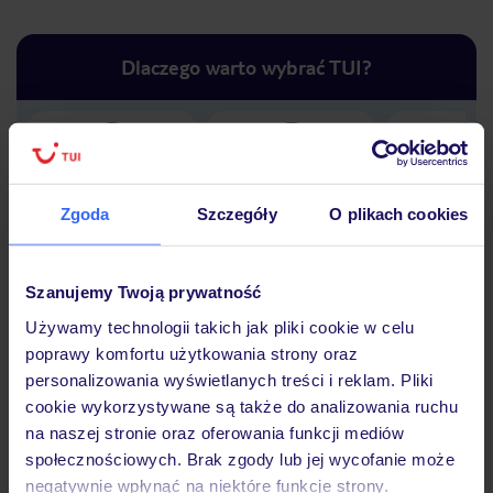
Dlaczego warto wybrać TUI?
Lider niskich cen
Największe biuro
30 lat w P
podróży w Polsce
Zgoda
Szczegóły
O plikach cookies
Szanujemy Twoją prywatność
Używamy technologii takich jak pliki cookie w celu
Hotel
poprawy komfortu użytkowania strony oraz
personalizowania wyświetlanych treści i reklam. Pliki
cookie wykorzystywane są także do analizowania ruchu
Opinie
na naszej stronie oraz oferowania funkcji mediów
społecznościowych. Brak zgody lub jej wycofanie może
negatywnie wpłynąć na niektóre funkcje strony.