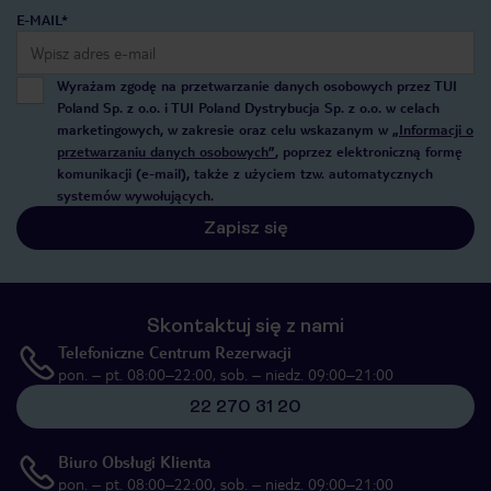
E-MAIL*
Wyrażam zgodę na przetwarzanie danych osobowych przez TUI
Poland Sp. z o.o. i TUI Poland Dystrybucja Sp. z o.o. w celach
marketingowych, w zakresie oraz celu wskazanym w
„Informacji o
przetwarzaniu danych osobowych”
, poprzez elektroniczną formę
komunikacji (e-mail), także z użyciem tzw. automatycznych
systemów wywołujących.
Zapisz się
Skontaktuj się z nami
Telefoniczne Centrum Rezerwacji
pon. – pt. 08:00–22:00, sob. – niedz. 09:00–21:00
22 270 31 20
Biuro Obsługi Klienta
pon. – pt. 08:00–22:00, sob. – niedz. 09:00–21:00