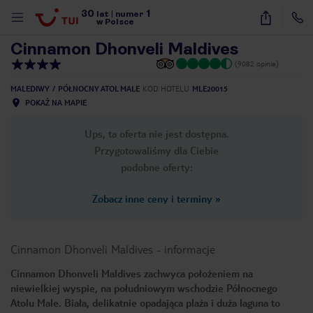
30
1
1
/
20
lat
|
numer
w Polsce
Cinnamon Dhonveli Maldives
(9082 opinie)
MALEDIWY
PÓŁNOCNY ATOL MALE
KOD HOTELU
MLE20015
POKAŻ NA MAPIE
Ups, ta oferta nie jest dostępna.
Przygotowaliśmy dla Ciebie
podobne oferty:
Zobacz inne ceny i terminy
»
Cinnamon Dhonveli Maldives
-
informacje
Cinnamon Dhonveli Maldives zachwyca położeniem na
niewielkiej wyspie, na południowym wschodzie Północnego
nute
Atolu Male. Biała, delikatnie opadająca plaża i duża laguna to