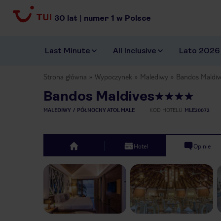
30
lat
|
numer
1
w Polsce
Last Minute
All Inclusive
Lato 2026
Strona główna
Wypoczynek
Malediwy
Bandos Maldiv
Bandos Maldives
MALEDIWY
PÓŁNOCNY ATOL MALE
KOD HOTELU
MLE20072
Hotel
Opinie
top
Previous slide