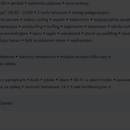
0:00
aerobik
siatkówka plażowa
tenis stołowy
Spa": 08:30 - 20:00
2 korty tenisowe
zabiegi pielęgnacyjno-
źnia parowa
indoor cycling
squash
badminton
wypożyczalnia sprzę
mpresyjna
windsurfing
surfing
żeglowanie
katamaran
szkoła nu
ze snorkelingiem
kanu
kajaki
wakeboard
stand-up paddling
skut
 typu banan
łódź ze szklanym dnem
wędkarstwo
dziennie
wieczory tematyczne
muzyka na żywo kilka razy w
 za opłatą
p z pamiątkami
butik
jubiler
lekarz
Wi-Fi: w całym hotelu
kawiar
ia: za opłatą
centrum biznesowe: 24 h
sale konferencyjne: 4
Express