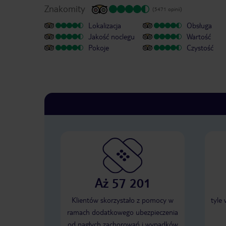
Znakomity
(5471 opinii)
Lokalizacja
Obsługa
Jakość noclegu
Wartość
Pokoje
Czystość
Aż 57 201
Klientów skorzystało z pomocy w
tyle
ramach dodatkowego ubezpieczenia
od nagłych zachorowań i wypadków