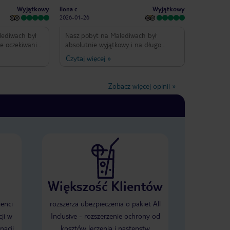
Wyjątkowy
Wyjątkowy
ilona c
2026-01-26
ediwach był
Nasz pobyt na Malediwach był
ze oczekiwania.
absolutnie wyjątkowy i na długo
bana,
pozostanie w naszej pamięci. Hotel
Czytaj więcej
»
a, biały piasek
położony w rajskiej scenerii – biały
iście rajską
piasek, turkusowa woda i
niesamowity spokój – stworzył idealne
Zobacz więcej opinii
»
zas posiłków
warunki do wypoczynku i relaksu. Na
szczególne wyróżnienie zasługuje
obsługa, a zwłaszcza Abu.
Większość Klientów
ienci
rozszerza ubezpieczenia o pakiet All
ji w
Inclusive - rozszerzenie ochrony od
nacji
kosztów leczenia i następstw