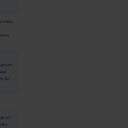
 w wieku
esortu
datnych
ować
śmy do
uje on
kilku