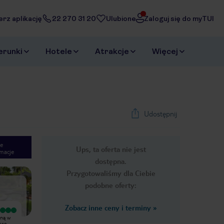
erz aplikację
22 270 31 20
Ulubione
Zaloguj się do myTUI
erunki
Hotele
Atrakcje
Więcej
Udostępnij
e
Ups, ta oferta nie jest
macje
1
/
41
dostępna.
Next slide
Przygotowaliśmy dla Ciebie
podobne oferty:
Zobacz inne ceny i terminy
»
Wyjątkowy
Wyjątkowy
aną w
Pobyt w Bandos na Malediwach był
Nasz pobyt na Malediwach był
wyjątkowy i spełnił nasze oczekiwania.
absolutnie wyjątkowy i na długo