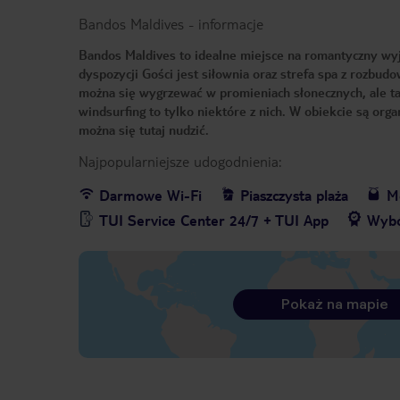
Bandos Maldives
-
informacje
Bandos Maldives to idealne miejsce na romantyczny wyj
dyspozycji Gości jest siłownia oraz strefa spa z rozbudo
można się wygrzewać w promieniach słonecznych, ale t
windsurfing to tylko niektóre z nich. W obiekcie są or
można się tutaj nudzić.
Najpopularniejsze udogodnienia:
Darmowe Wi-Fi
Piaszczysta plaża
Me
TUI Service Center 24/7 + TUI App
Wybó
Pokaż na mapie