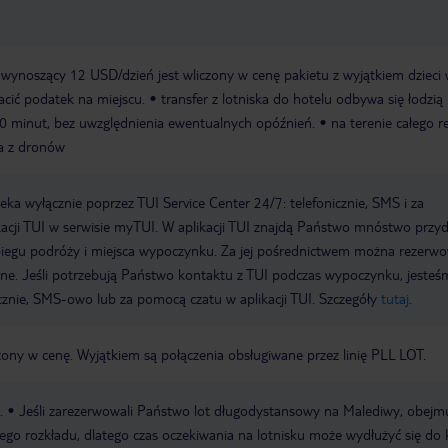
 wynoszący 12 USD/dzień jest wliczony w cenę pakietu z wyjątkiem dzieci
łacić podatek na miejscu.
transfer z lotniska do hotelu odbywa się łodzią
0 minut, bez uwzględnienia ewentualnych opóźnień.
na terenie całego r
ia z dronów
a wyłącznie poprzez TUI Service Center 24/7: telefonicznie, SMS i za
acji TUI w serwisie myTUI. W aplikacji TUI znajdą Państwo mnóstwo przy
biegu podróży i miejsca wypoczynku. Za jej pośrednictwem można rezerw
wne. Jeśli potrzebują Państwo kontaktu z TUI podczas wypoczynku, jeste
icznie, SMS-owo lub za pomocą czatu w aplikacji TUI. Szczegóły
tutaj
.
zony w cenę. Wyjątkiem są połączenia obsługiwane przez linię PLL LOT.
.
Jeśli zarezerwowali Państwo lot długodystansowy na Malediwy, obejm
ałego rozkładu, dlatego czas oczekiwania na lotnisku może wydłużyć się do 