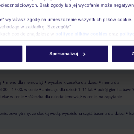
połecznościowych. Brak zgody lub jej wycofanie może negatywni
ie” wyrażasz zgodę na umieszczenie wszystkich plików cookie
Ważn
wchodząc w zakładkę „Szczegóły”
Pokoje
Wyżywienie
Atrakcje
infor
ikach cookie znajdziesz w
polityce plików cookies
oraz
polity
Spersonalizuj
Z
jąca
ą
menu dla niemowląt
wysokie krzesełka dla dzieci
menu dla
08:00 - 17:00, w cenie
animacje dla dzieci: 1-11 lat
pokój gier i zabaw: 
teka: w cenie
łóżeczka dla dzieci/niemowląt: w cenie, na zapytanie
nie, zewnętrzny, ze słodką wodą, wydzielona część basenu dla dzieci
le