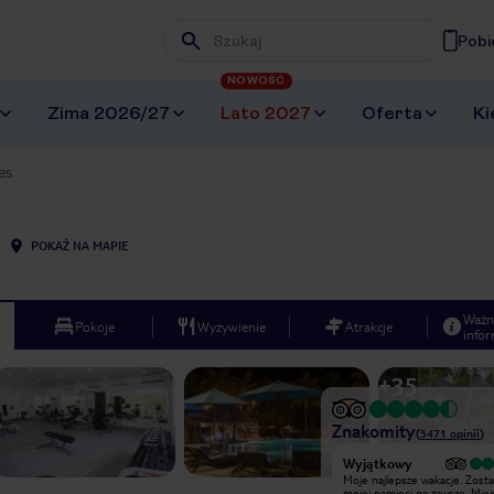
Pobi
Wpisz frazę, której szukasz
NOWOŚĆ
Zima 2026/27
Lato 2027
Oferta
Ki
es
POKAŻ NA MAPIE
Ważn
Pokoje
Wyżywienie
Atrakcje
infor
+
35
Znakomity
(
5471
opinii
)
Wyjątkowy
Wyjątkowy
Bardzo fajne miejsce, piękne plaże,
Moje najlepsze wakacje. Zost
świetnie widoki zarówno nad wodą
mojej pamięci na zawsze. Miejsce