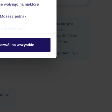
e wpłynąć na niektóre
. Możesz jednak
e
Ups, ta oferta nie jest
macje
ce prywatności
.
dostępna.
Przygotowaliśmy dla Ciebie
podobne oferty:
ezwól na wszystkie
Zobacz inne ceny i terminy
»
3-11
żaki: w