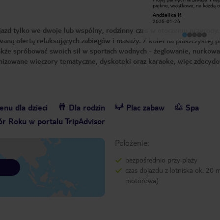
jak i pod wodą. Super obsługa,
piękne, wyjątkowe, na każdą o
szczególne w Sand Bar, ale i we
Pełen relaks i profesjonalizm.
danekw
Andżelika R
wszystkich innych restauracjach.
zasługuje na najwyższe uznani
2024-02-03
2026-01-26
Byliśmy w pokoju standard, w 3
azd tylko we dwoje lub wspólny, rodzinny czas w otoczeniu przyrody
osoby dało się spokojnie mieszkać,
przydałoby się odświeżenie łazienki i
waną ofertą relaksujących zabiegów i masaży. Z kolei na piaszczystej p
jakiś blat na kosmetyki bo jest tylko
umywalka i mała półeczka. Pokój
akże spróbować swoich sił w sportach wodnych - żeglowanie, nurkowa
klimatyzowany, codziennie sprzątany,
wymieniane ręczniki łazienkowe i
ganizowane wieczory tematyczne, dyskoteki oraz karaoke, więc zdecyd
plażowe, mini bar za free z opcją
allinclusive.
nu dla dzieci
Dla rodzin
Plac zabaw
Spa
r Roku w portalu TripAdvisor
Położenie:
bezpośrednio przy plaży
czas dojazdu z lotniska ok. 20 m
motorowa)