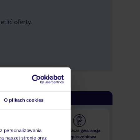
tlić oferty.
O plikach cookies
 000 hoteli w ponad 50
Najwyższa gwarancja
az personalizowania
krajach
ubezpieczeniowa
na naszej stronie oraz