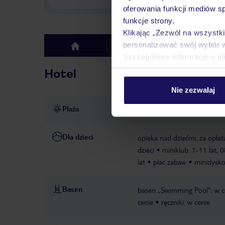
oferowania funkcji mediów s
funkcje strony.
Klikając „Zezwól na wszystk
personalizować swój wybór 
Hotel
Opinie
top
Szczegółowe informacje o pl
Hotel
Nie zezwalaj
Plaża
piaszczysta
łagodnie opada
Dla dzieci
opieka nad dziećmi: za opłat
dzieci
miniklub: 1-11 lat, 
lat
plac zabaw
minidysko
Basen
basen „Swimming Pool": w ce
cenie
ręczniki: w cenie