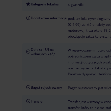
Kategoria lokalna
4 gwiazdki
Dodatkowe informacje
podatek lokalny/ekologiczny
(0-1,99), za które należy op
motorową i trwa około 15-2
obowiązuje zakaz korzystan
Opieka TUI na
W rezerwowanym hotelu opiek
wakacjach 24/7
pośrednictwem czatu w aplik
informacji dotyczących prze
również wycieczki fakultaty
Państwa dyspozycji: telefon
Bagaż rejestrowany
Bagaż rejestrowany jest wlic
Transfer
Transfer jest wliczony w cenę
transfer, który to nie ma st