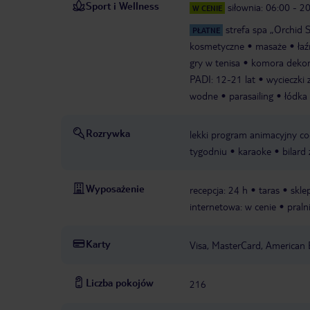
Sport i Wellness
siłownia: 06:00 - 2
W CENIE
strefa spa „Orchid 
PŁATNE
kosmetyczne
masaże
ła
gry w tenisa
komora deko
PADI: 12-21 lat
wycieczki 
wodne
parasailing
łódka
Rozrywka
lekki program animacyjny co
tygodniu
karaoke
bilard
Wyposażenie
recepcja: 24 h
taras
skle
internetowa: w cenie
praln
Karty
Visa, MasterCard, American 
Liczba pokojów
216