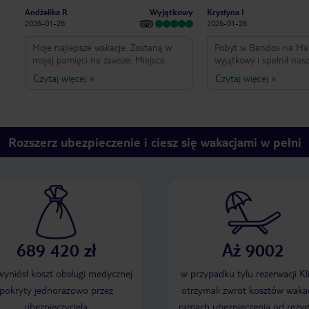
Wyjątkowy
Andżelika R
Krystyna I
2026-01-26
2026-01-26
Moje najlepsze wakacje. Zostaną w
Pobyt w Bandos na Mal
mojej pamięci na zawsze. Miejsce
wyjątkowy i spełnił nas
piękne, wyjątkowe, na każdą okazję.
Wyspa jest piękna, zad
Czytaj więcej
»
Czytaj więcej
»
Pełen relaks i profesjonalizm. Abu,
krystalicznie czysta wod
zasługuje na najwyższe uznanie.
i ogrom zieleni tworzyło 
atmosferę. Na szczególne wyróżnienie
zasługuje obsługa podc
przez kelnera Abu.
Rozszerz ubezpieczenie i ciesz się wakacjami w pełni
689 420 zł
Aż 9002
 wyniósł koszt obsługi medycznej
w przypadku tylu rezerwacji Kl
pokryty jednorazowo przez
otrzymali zwrot kosztów wakac
ubezpieczyciela
ramach ubezpieczenia od rezyg