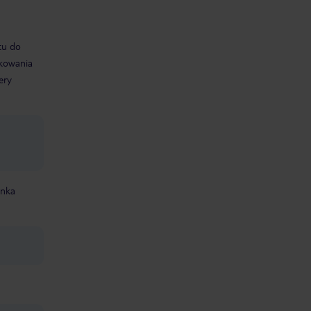
tu do
rkowania
ery
enka