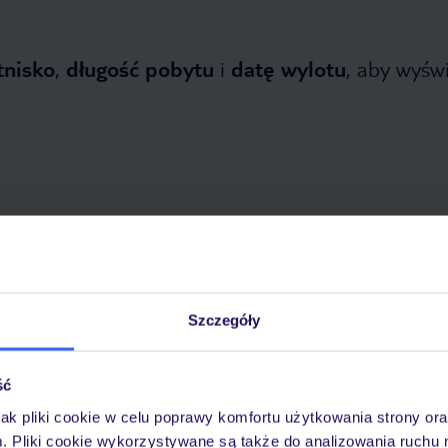
tnisko
,
długość pobytu
i
datę wylotu
, aby wyświe
opada 2026
do
30 kwietnia 2027
Dlaczego warto wybrać TUI?
Szczegóły
ść
óży
Tylko u nas opieka na
10
jak pliki cookie w celu poprawy komfortu użytkowania strony or
30 lat w Polsce
wakacjach 24/7
m. Pliki cookie wykorzystywane są także do analizowania ruchu 