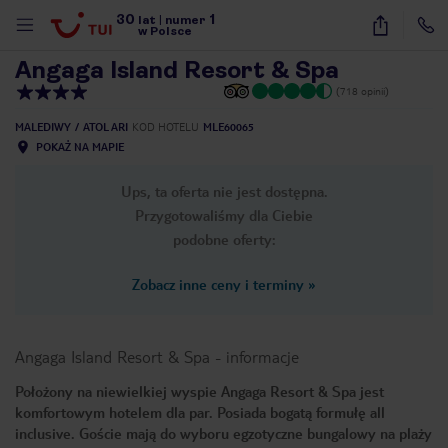
30
1
1
/
23
lat
|
numer
w Polsce
Angaga Island Resort & Spa
(718 opinii)
MALEDIWY
ATOL ARI
KOD HOTELU
MLE60065
POKAŻ NA MAPIE
Ups, ta oferta nie jest dostępna.
Przygotowaliśmy dla Ciebie
podobne oferty:
Zobacz inne ceny i terminy
»
Angaga Island Resort & Spa
-
informacje
Położony na niewielkiej wyspie Angaga Resort & Spa jest
komfortowym hotelem dla par. Posiada bogatą formułę all
nute
inclusive. Goście mają do wyboru egzotyczne bungalowy na plaży