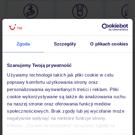
Lider niskich cen
Największe biuro
30 lat w P
podróży w Polsce
Zgoda
Szczegóły
O plikach cookies
Hotel
Szanujemy Twoją prywatność
Używamy technologii takich jak pliki cookie w celu
poprawy komfortu użytkowania strony oraz
Opinie
personalizowania wyświetlanych treści i reklam. Pliki
cookie wykorzystywane są także do analizowania ruchu
na naszej stronie oraz oferowania funkcji mediów
Pokoje
społecznościowych. Brak zgody lub jej wycofanie może
negatywnie wpłynąć na niektóre funkcje strony.
Klikając „Zezwól na wszystkie” wyrażasz zgodę na
Wyżywienie
umieszczenie wszystkich plików cookie. Możesz jednak