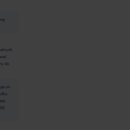
enę
datnych
ować
śmy do
uje on
kilku
zas
00,