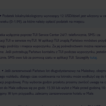
Podatek lokalny/ekologiczny wynoszący 12 USD/dzień jest wliczony w c
 wieku (0-1,99), za które należy opłacić podatek na miejscu.
a wyłącznie poprzez TUI Service Center 24/7: telefonicznie, SMS i za
acji TUI w serwisie myTUI. W aplikacji TUI znajdą Państwo mnóstwo przy
biegu podróży i miejsca wypoczynku. Za jej pośrednictwem można rezerw
wne. Jeśli potrzebują Państwo kontaktu z TUI podczas wypoczynku, jeste
icznie, SMS-owo lub za pomocą czatu w aplikacji TUI. Szczegóły
tutaj
.
.
Jeśli zarezerwowali Państwo lot długodystansowy na Malediwy, obejm
ałego rozkładu, dlatego czas oczekiwania na lotnisku może wydłużyć się do 
uacji pogodowej. Przy wyborze godzin przelotu prosimy zwrócić uwagę na c
ylot do Male odbywa się po godz. 15:30 lub wylot z Male przed godziną 10:
tępny. W tym przypadku, zalecamy zarezerwowanie hotelu w Male.