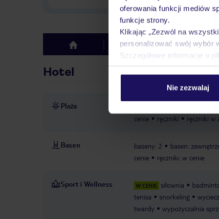
oferowania funkcji mediów s
funkcje strony.
Klikając „Zezwól na wszystk
personalizować swój wybór 
Hotel
Opinie
top
Szczegółowe informacje o pl
Hotel
Nie zezwalaj
Plaża
bezpośrednio przy plaży
p
cenie
ręczniki
ręczniki w 
Basen
baseny: 2
basen: zewnętrz
cenie
ręczniki: w cenie
Sport i Wellness
siłownia
badmint
W CENIE
tenisa
snorkeling
wyciecz
twardy
wypożyczalnia sprz