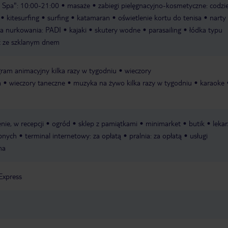
a Spa": 10:00-21:00
masaże
zabiegi pielęgnacyjno-kosmetyczne: codzi
kitesurfing
surfing
katamaran
oświetlenie kortu do tenisa
narty
ła nurkowania: PADI
kajaki
skutery wodne
parasailing
łódka typu
ź ze szklanym dnem
gram animacyjny kilka razy w tygodniu
wieczory
a
wieczory taneczne
muzyka na żywo kilka razy w tygodniu
karaoke
enie, w recepcji
ogród
sklep z pamiątkami
minimarket
butik
lekar
ępnych
terminal internetowy: za opłatą
pralnia: za opłatą
usługi
na
Express