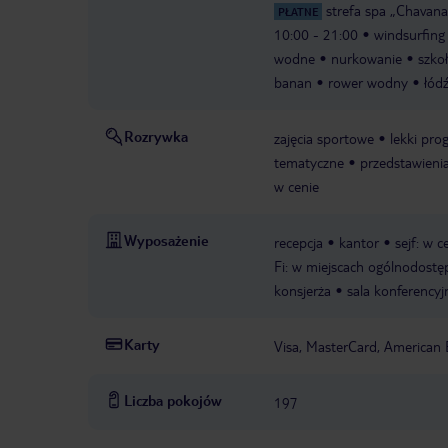
strefa spa „Chavan
PŁATNE
10:00 - 21:00
windsurfing
wodne
nurkowanie
szko
banan
rower wodny
łód
Rozrywka
zajęcia sportowe
lekki pro
tematyczne
przedstawieni
w cenie
Wyposażenie
recepcja
kantor
sejf: w c
Fi: w miejscach ogólnodost
konsjerża
sala konferencyj
Karty
Visa, MasterCard, American 
Liczba pokojów
197