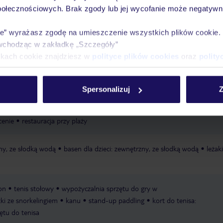
połecznościowych. Brak zgody lub jej wycofanie może negatywni
ie” wyrażasz zgodę na umieszczenie wszystkich plików cookie
Ważn
wchodząc w zakładkę „Szczegóły”
Pokoje
Wyżywienie
Atrakcje
infor
ikach cookie znajdziesz w
polityce plików cookies
oraz
polity
Spersonalizuj
Z
rywatna
piaszczysta
łagodnie opadająca
leżaki
leżaki w
cenie
restauracja przy plaży
ny, ze słodką wodą
basen dla dzieci: zewnętrzny, ze słodką wodą
leżak
on
tenis stołowy
wypożyczalnia sprzętu do gry w
ki ze snorkelingiem
kanu
stand-up paddling
kort do tenisa:
ętu do tenisa