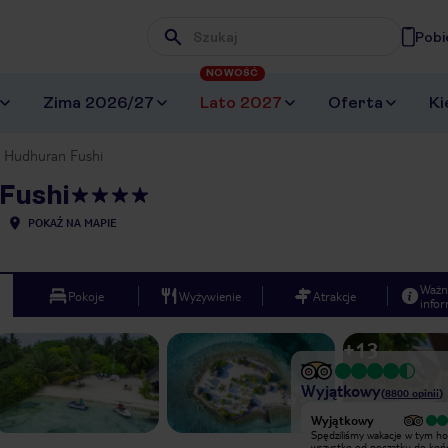
Pobi
Wpisz frazę, której szukasz
NOWOŚĆ
Zima 2026/27
Lato 2027
Oferta
Ki
t Hudhuran Fushi
Fushi
POKAŻ NA MAPIE
Ważn
Pokoje
Wyżywienie
Atrakcje
infor
+
13
Wyjątkowy
(
8800
opinii
)
Wyjątkowy
Wyjątkowy
Hotel Adaaran Hudhuran Fushi
Spędziliśmy wakacje w tym hot
jedno z najpiękniejszych miejsc na
wszystko od początku do koń