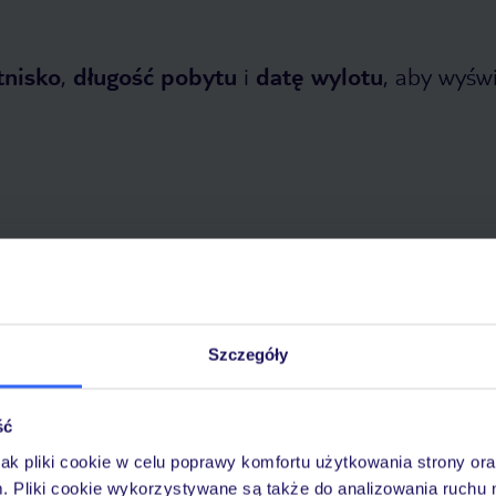
tnisko
,
długość pobytu
i
datę wylotu
, aby wyświe
 2026
do
31 października 2026
Dlaczego warto wybrać TUI?
Szczegóły
ść
óży
Tylko u nas opieka na
10
jak pliki cookie w celu poprawy komfortu użytkowania strony or
30 lat w Polsce
wakacjach 24/7
m. Pliki cookie wykorzystywane są także do analizowania ruchu 