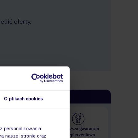
tlić oferty.
O plikach cookies
 000 hoteli w ponad 50
Najwyższa gwarancja
az personalizowania
krajach
ubezpieczeniowa
na naszej stronie oraz