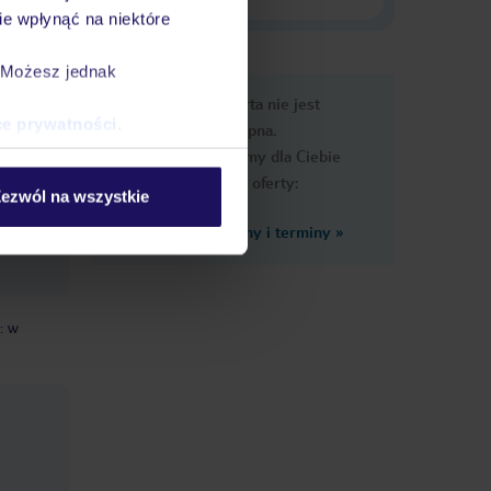
e wpłynąć na niektóre
. Możesz jednak
e
Ups, ta oferta nie jest
macje
ce prywatności
.
dostępna.
Przygotowaliśmy dla Ciebie
podobne oferty:
ezwól na wszystkie
Zobacz inne ceny i terminy
»
i: w