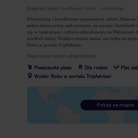
Adaaran Select Hudhuran Fushi
-
informacje
Klimatyczny i komfortowo wyposażony obiekt Adaaran S
pełen słońca urlop nad oceanem, na wyspie Lhohifushi n
się w spokojnym i cichym odosobnieniu na Północnym Ato
wielkich miast. Relaksu można zaznać nie tylko na pięk
Roku w portalu TripAdvisor.
Najpopularniejsze udogodnienia:
Piaszczysta plaża
Dla rodzin
Plac za
Wybór Roku w portalu TripAdvisor
Pokaż na mapie