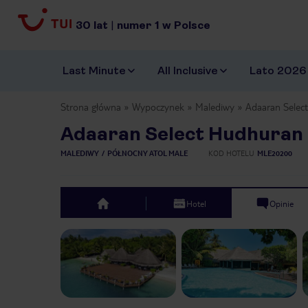
30
lat
|
numer
1
w Polsce
Last Minute
All Inclusive
Lato 2026
Strona główna
Wypoczynek
Malediwy
Adaaran Selec
Adaaran Select Hudhuran 
MALEDIWY
PÓŁNOCNY ATOL MALE
KOD HOTELU
MLE20200
Hotel
Opinie
top
Previous slide