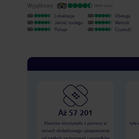
Wyjątkowy
(8800 opinii)
Lokalizacja
Obsługa
Jakość noclegu
Wartość
Pokoje
Czystość
Aż 57 201
Klientów skorzystało z pomocy w
tyle
ramach dodatkowego ubezpieczenia
od nagłych zachorowań i wypadków