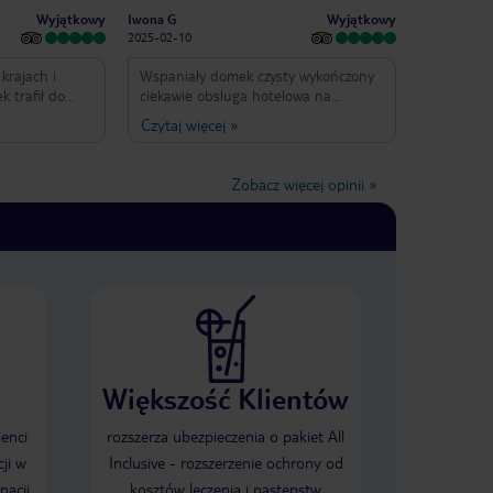
Wyjątkowy
Wyjątkowy
Iwona G
2025-02-10
krajach i
Wspaniały domek czysty wykończony
k trafił do
ciekawie obsluga hotelowa na
my bardzo
wysokim poziomie nasz rezydent
Czytaj więcej
»
akacji w
Proowen bardzo serdeczny i pomocny
anfushi . To
w każdej sytuacji jedzenie bardzo
j na ziemi.
dobre różnorodne napewno jeszcze
Zobacz więcej opinii
»
 ogrody i
wrócimy z przyjemnością i radością.
enie. Jednak
hotelu są
ują. Każdy z
swoją pracę
echem na
wyróżnienie
ala bar, KK,
 restaurant
 poziomie),
Większość Klientów
ver dla CHEF
lkie bravo dla
Ananda,
ienci
rozszerza ubezpieczenia o pakiet All
kujemy i
ji w
Inclusive - rozszerzenie ochrony od
nacji
kosztów leczenia i następstw