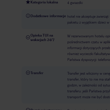
Kategoria lokalna
4 gwiazdki
Dodatkowe informacje
hotel nie akceptuje zwierząt
pakietu z wyjątkiem dzieci w
Opieka TUI na
W rezerwowanym hotelu opiek
wakacjach 24/7
pośrednictwem czatu w aplik
informacji dotyczących prze
również wycieczki fakultaty
Państwa dyspozycji: telefon
Transfer
Transfer jest wliczony w cenę
transfer, który to nie ma st
godzin, w zależności od syt
transferu: jeśli Państwa prz
transport może nie być dos