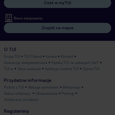
Czat w myTUI
Biura stacjonarne
Znajdź na mapie
O TUI
Grupa TUI
TUI Poland
Kariera
Kontakt
Gwarancja ubezpieczeniowa
Opieka TUI na wakacjach 24/7
TUI.cz
Dane osobowe
Aplikacja mobilna TUI
Opinie TUI
Przydatne informacje
Podróż z TUI
Wakacje samolotem
Reklamacje
Status reklamacji
Ubezpieczenia
Parkingi
Hotele przy lotniskach
Regulaminy