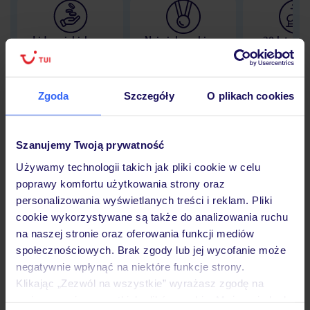
Lider niskich cen
Największe biuro
30 lat w P
podróży w Polsce
Zgoda
Szczegóły
O plikach cookies
Hotel
Szanujemy Twoją prywatność
Używamy technologii takich jak pliki cookie w celu
poprawy komfortu użytkowania strony oraz
Opinie
personalizowania wyświetlanych treści i reklam. Pliki
cookie wykorzystywane są także do analizowania ruchu
na naszej stronie oraz oferowania funkcji mediów
Pokoje
społecznościowych. Brak zgody lub jej wycofanie może
negatywnie wpłynąć na niektóre funkcje strony.
Klikając „Zezwól na wszystkie” wyrażasz zgodę na
Wyżywienie
umieszczenie wszystkich plików cookie. Możesz jednak