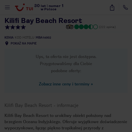
30
1
1
/
12
lat
|
numer
w Polsce
Kilifi Bay Beach Resort
(222 opinie)
KENIA
KOD HOTELU
MBA16002
POKAŻ NA MAPIE
Ups, ta oferta nie jest dostępna.
Przygotowaliśmy dla Ciebie
podobne oferty:
Zobacz inne ceny i terminy
»
Kilifi Bay Beach Resort
-
informacje
Kilifi Bay Beach Resort to urokliwy obiekt położony nad
brzegiem Oceanu Indyjskiego. Oferuje wyjątkowe doświadczenie
nute
wypoczynkowe, łącząc piękno tropikalnej przyrody z