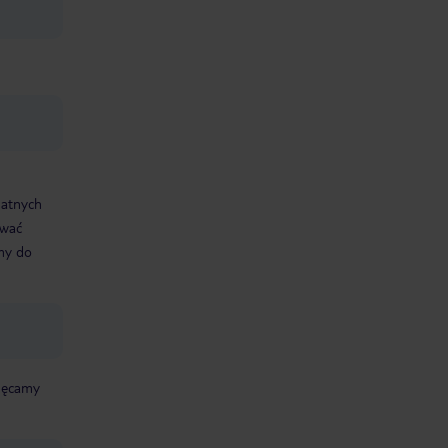
datnych
ować
śmy do
chęcamy