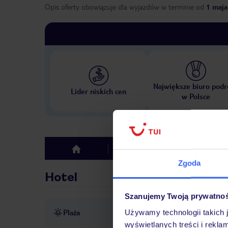
Opis oferty obowiązuje dla wyjazdów w terminie
od
1 maja
Największe biuro podr
Lider niskich cen
w Polsce
Hotel
Opinie
top
Zgoda
Hotel
Szanujemy Twoją prywatno
Plaża
Używamy technologii takich 
ok. 300 m od plaży
piaszc
wyświetlanych treści i rekla