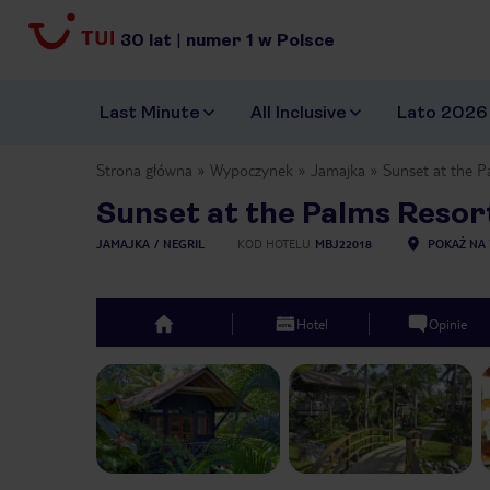
30
lat
|
numer
1
w Polsce
Last Minute
All Inclusive
Lato 2026
Strona główna
Wypoczynek
Jamajka
Sunset at the P
Sunset at the Palms Resor
JAMAJKA
NEGRIL
KOD HOTELU
MBJ22018
POKAŻ NA 
Hotel
Opinie
top
Previous slide