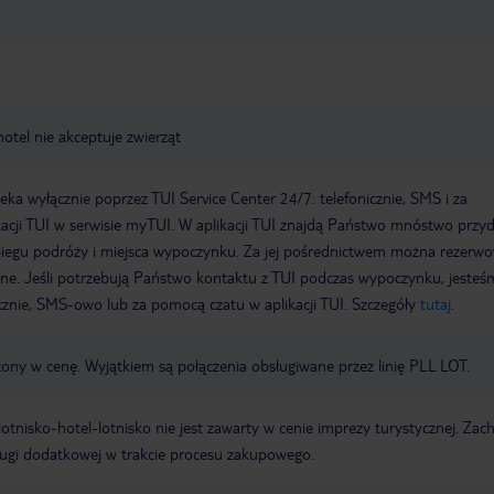
hotel nie akceptuje zwierząt
a wyłącznie poprzez TUI Service Center 24/7: telefonicznie, SMS i za
acji TUI w serwisie myTUI. W aplikacji TUI znajdą Państwo mnóstwo przy
biegu podróży i miejsca wypoczynku. Za jej pośrednictwem można rezerw
wne. Jeśli potrzebują Państwo kontaktu z TUI podczas wypoczynku, jeste
icznie, SMS-owo lub za pomocą czatu w aplikacji TUI. Szczegóły
tutaj
.
zony w cenę. Wyjątkiem są połączenia obsługiwane przez linię PLL LOT.
e lotnisko-hotel-lotnisko nie jest zawarty w cenie imprezy turystycznej. Za
ługi dodatkowej w trakcie procesu zakupowego.