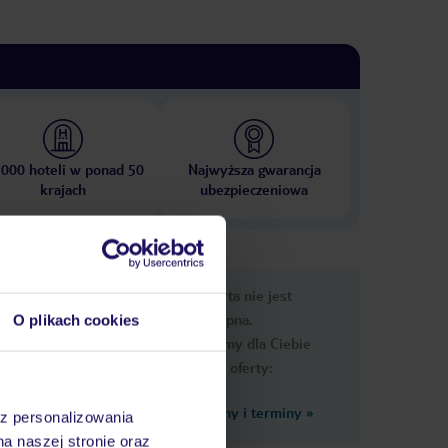
 000 hoteli w ponad 50
Najwyższa gwarancja
krajach
ubezpieczeniowa
e
Ups, ta oferta nie jest
macje
dostępna.
O plikach cookies
Przygotowaliśmy dla Ciebie
podobne oferty:
Zobacz inne ceny i terminy
»
az personalizowania
na naszej stronie oraz