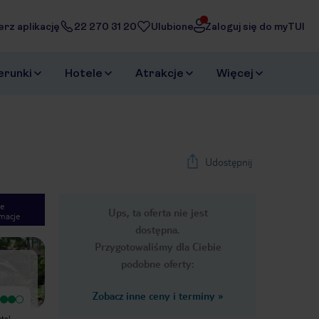
erz aplikację
22 270 31 20
Ulubione
Zaloguj się do myTUI
erunki
Hotele
Atrakcje
Więcej
Udostępnij
e
Ups, ta oferta nie jest
macje
1
/
10
dostępna.
Next slide
Przygotowaliśmy dla Ciebie
podobne oferty:
Zobacz inne ceny i terminy
»
Bardzo dobry
Właśnie wróciliśmy z
tel
dwutygodniowego pobytu i hotel