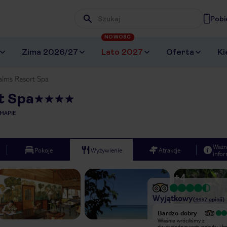
Pobi
Wpisz frazę, której szukasz
NOWOŚĆ
Zima 2026/27
Lato 2027
Oferta
Ki
alms Resort Spa
t Spa
MAPIE
Ważn
Pokoje
Wyżywienie
Atrakcje
infor
+
4
Wyjątkowy
(
4437
opinii
)
Bardzo dobry
Bardzo dobry
Właśnie wróciliśmy z
Właśnie wróciliśmy z
dwutygodniowego pobytu i hotel
dwutygodniowego pobytu i ho