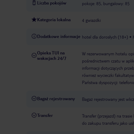
Liczba pokojów
pokoje: 85, bungalowy: 85
Kategoria lokalna
4 gwiazdki
Dodatkowe informacje
hotel dla dorosłych (18+)
Opieka TUI na
W rezerwowanym hotelu opiek
wakacjach 24/7
pośrednictwem czatu w aplik
informacji dotyczących prze
również wycieczki fakultaty
Państwa dyspozycji: telefon
Bagaż rejestrowany
Bagaż rejestrowany jest wlic
Transfer
Transfer (przejazd) na trasi
do zakupu transferu jako us