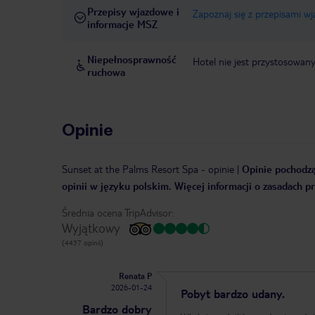
Przepisy wjazdowe i
Zapoznaj się z przepisami w
informacje MSZ
Niepełnosprawność
Hotel nie jest przystosowan
ruchowa
Opinie
Sunset at the Palms Resort Spa
-
opinie
|
Opinie pochodzą
opinii w języku polskim. Więcej informacji o zasadach p
Średnia ocena TripAdvisor:
Wyjątkowy
(4437 opinii)
Renata P
2026-01-24
Pobyt bardzo udany.
Bardzo dobry