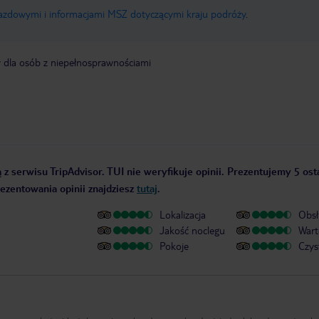
jazdowymi i informacjami MSZ dotyczącymi kraju podróży
.
y dla osób z niepełnosprawnościami
 z serwisu TripAdvisor. TUI nie weryfikuje opinii. Prezentujemy 5 ost
rezentowania opinii znajdziesz
tutaj
.
Lokalizacja
Obsł
Jakość noclegu
Wart
Pokoje
Czys