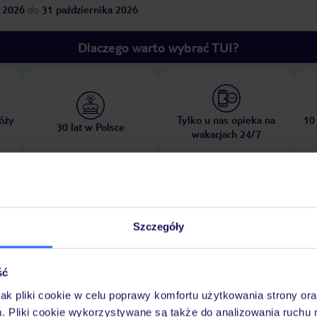
 2026
do
31 października 2026
Dlaczego warto wybrać TUI?
óży
Tylko u nas opieka na
10
30 lat w Polsce
wakacjach 24/7
Ważn
Pokoje
Wyżywienie
Atrakcje
infor
Szczegóły
ść
jak pliki cookie w celu poprawy komfortu użytkowania strony or
zysta
hotel oddzielony od plaży ulicą
leżaki w cenie
ręczniki w cenie
m. Pliki cookie wykorzystywane są także do analizowania ruchu 