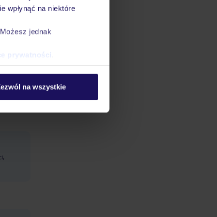
e wpłynąć na niektóre
. Możesz jednak
 wodny
ce prywatności
.
nna: w
cie firm
ezwól na wszystkie
i,