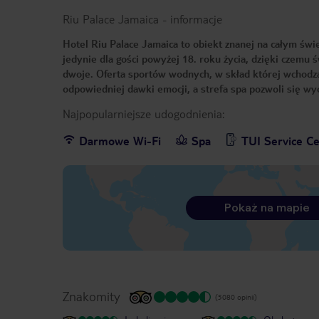
Riu Palace Jamaica
-
informacje
Hotel Riu Palace Jamaica to obiekt znanej na całym świe
jedynie dla gości powyżej 18. roku życia, dzięki czemu 
dwoje. Oferta sportów wodnych, w skład której wchodzą
odpowiedniej dawki emocji, a strefa spa pozwoli się wy
Najpopularniejsze udogodnienia:
Darmowe Wi-Fi
Spa
TUI Service C
Pokaż na mapie
Znakomity
(5080 opinii)