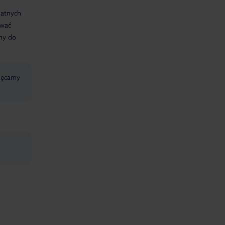
datnych
ować
śmy do
chęcamy