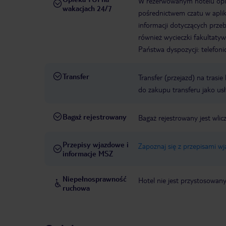
W rezerwowanym hotelu opiek
wakacjach 24/7
pośrednictwem czatu w aplik
informacji dotyczących prze
również wycieczki fakultaty
Państwa dyspozycji: telefon
Transfer
Transfer (przejazd) na trasi
do zakupu transferu jako us
Bagaż rejestrowany
Bagaż rejestrowany jest wlic
Przepisy wjazdowe i
Zapoznaj się z przepisami w
informacje MSZ
Niepełnosprawność
Hotel nie jest przystosowan
ruchowa