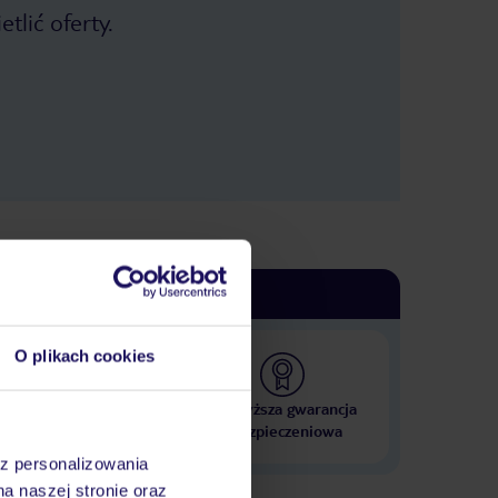
tlić oferty.
O plikach cookies
 000 hoteli w ponad 50
Najwyższa gwarancja
krajach
ubezpieczeniowa
az personalizowania
na naszej stronie oraz