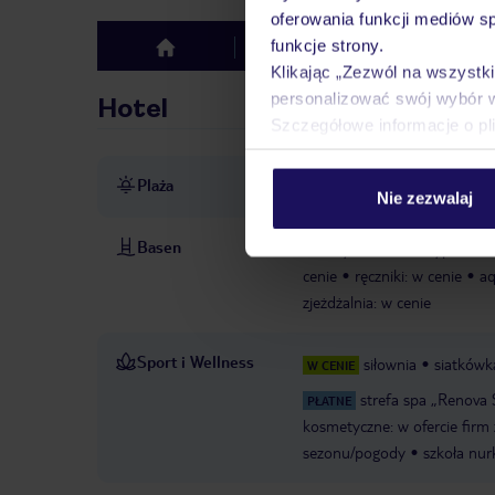
oferowania funkcji mediów s
funkcje strony.
Hotel
Opinie
top
Klikając „Zezwól na wszystk
personalizować swój wybór 
Hotel
Szczegółowe informacje o pl
Plaża
bezpośrednio przy plaży
ł
Nie zezwalaj
Basen
baseny: 3
basen typu infin
cenie
ręczniki: w cenie
aq
zjeżdżalnia: w cenie
Sport i Wellness
siłownia
siatkówk
W CENIE
strefa spa „Renova 
PŁATNE
kosmetyczne: w ofercie firm
sezonu/pogody
szkoła nur