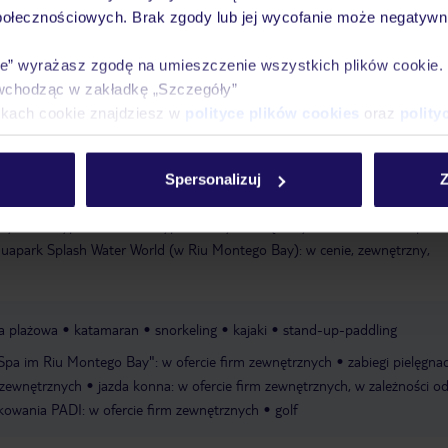
połecznościowych. Brak zgody lub jej wycofanie może negatywni
Ważn
Pokoje
Wyżywienie
Atrakcje
infor
ie” wyrażasz zgodę na umieszczenie wszystkich plików cookie
wchodząc w zakładkę „Szczegóły”
ikach cookie znajdziesz w
polityce plików cookies
oraz
polity
agodnie opadająca
zalecane obuwie kąpielowe
leżaki w cenie
ręczniki
Spersonalizuj
Z
ity „Activitypool"
basen typu infinity: zewnętrzny
leżaki: w cenie, para
uapark Splash Water World (w Riu Montego Bay): w cenie, zewnętrzny,
a plażowa
katamaran
snorkeling
kajaki
stand-up-paddling
Spa im Riu Montego Bay": w ofercie firm zewnętrznych
zabiegi pielęgna
 zewnętrznych
jazda konna: w ofercie firm zewnętrznych, w zależności o
kowania PADI: w ofercie firm zewnętrznych
golf