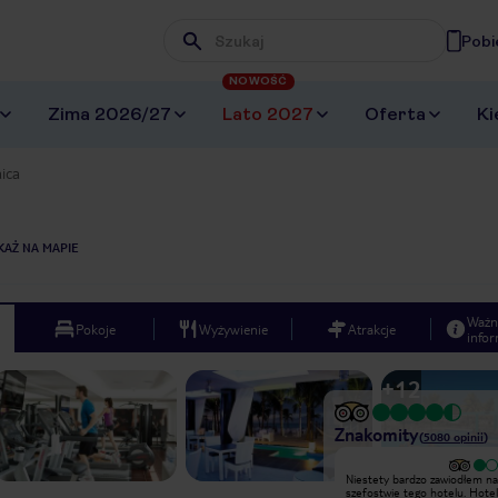
Pobi
Wpisz frazę, której szukasz
NOWOŚĆ
Zima 2026/27
Lato 2027
Oferta
Ki
ica
KAŻ NA MAPIE
Ważn
Pokoje
Wyżywienie
Atrakcje
infor
+
12
Znakomity
(
5080
opinii
)
Wyjątkowy
Niestety bardzo zawiodłem na
Hotel spełnił nasze oczekiwania.
szefostwie tego hotelu. Hotel
Personel bardzo miły i pomocny.