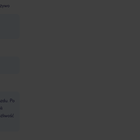
 żywo
azdu. Po
li
ożliwość