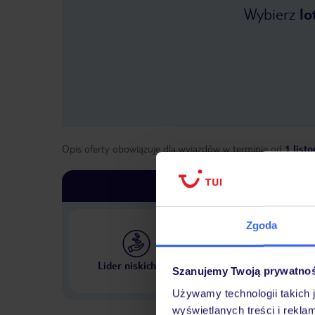
Wybierz
lo
Opis oferty obowiązuje dla wyjazdów w terminie
od
1 list
Zgoda
Największe biuro podr
Lider niskich cen
Szanujemy Twoją prywatno
w Polsce
Używamy technologii takich 
wyświetlanych treści i rekla