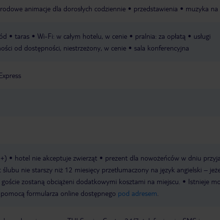
rodowe animacje dla dorosłych codziennie
przedstawienia
muzyka na
ód
taras
Wi-Fi: w całym hotelu, w cenie
pralnia: za opłatą
usługi
ności od dostępności, niestrzeżony, w cenie
sala konferencyjna
Express
8+)
hotel nie akceptuje zwierząt
prezent dla nowożeńców w dniu przyj
 ślubu nie starszy niż 12 miesięcy przetłumaczony na język angielski – jeże
goście zostaną obciążeni dodatkowymi kosztami na miejscu.
Istnieje m
 pomocą formularza online dostępnego
pod adresem
.