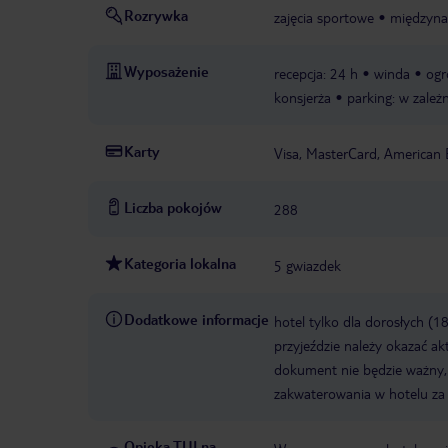
Rozrywka
zajęcia sportowe
międzyna
Wyposażenie
recepcja: 24 h
winda
ogr
konsjerża
parking: w zależ
Karty
Visa, MasterCard, American 
Liczba pokojów
288
Kategoria lokalna
5 gwiazdek
Dodatkowe informacje
hotel tylko dla dorosłych (1
przyjeździe należy okazać akt
dokument nie będzie ważny, 
zakwaterowania w hotelu za
Opieka TUI na