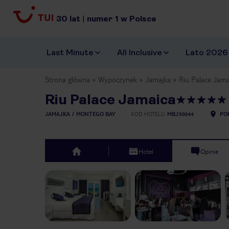
30
lat
|
numer
1
w Polsce
Last Minute
All Inclusive
Lato 2026
Strona główna
Wypoczynek
Jamajka
Riu Palace Jama
Riu Palace Jamaica
JAMAJKA
MONTEGO BAY
KOD HOTELU
MBJ30044
PO
Hotel
Opinie
top
Previous slide