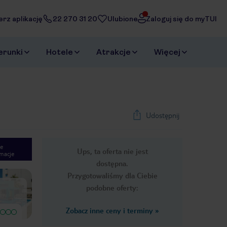
erz aplikację
22 270 31 20
Ulubione
Zaloguj się do myTUI
erunki
Hotele
Atrakcje
Więcej
Udostępnij
e
Ups, ta oferta nie jest
macje
1
/
18
dostępna.
Next slide
Przygotowaliśmy dla Ciebie
podobne oferty:
Zobacz inne ceny i terminy
»
Wyjątkowy
Trudny do opisania. Na pewno nie
Everything was great Great food
ma jasno zdefiniowanego klienta
personal Great rooms Great place