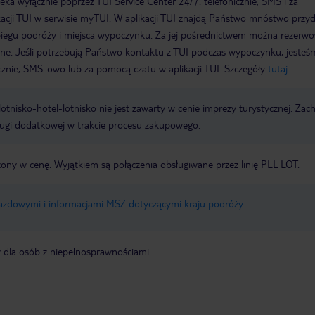
a wyłącznie poprzez TUI Service Center 24/7: telefonicznie, SMS i za
acji TUI w serwisie myTUI. W aplikacji TUI znajdą Państwo mnóstwo przy
biegu podróży i miejsca wypoczynku. Za jej pośrednictwem można rezerw
wne. Jeśli potrzebują Państwo kontaktu z TUI podczas wypoczynku, jeste
icznie, SMS-owo lub za pomocą czatu w aplikacji TUI. Szczegóły
tutaj
.
e lotnisko-hotel-lotnisko nie jest zawarty w cenie imprezy turystycznej. Za
ługi dodatkowej w trakcie procesu zakupowego.
zony w cenę. Wyjątkiem są połączenia obsługiwane przez linię PLL LOT.
jazdowymi i informacjami MSZ dotyczącymi kraju podróży
.
y dla osób z niepełnosprawnościami