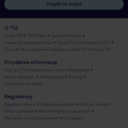
Znajdź na mapie
O TUI
Grupa TUI
TUI Poland
Kariera
Kontakt
Gwarancja ubezpieczeniowa
Opieka TUI na wakacjach 24/7
TUI.cz
Dane osobowe
Aplikacja mobilna TUI
Opinie TUI
Przydatne informacje
Podróż z TUI
Wakacje samolotem
Reklamacje
Status reklamacji
Ubezpieczenia
Parkingi
Hotele przy lotniskach
Regulaminy
Regulamin strony
Polityka prywatności
Polityka cookies
Bilety czarterowe
Warunki imprez turystycznych
Standardy ochrony małoletnich
Compliance