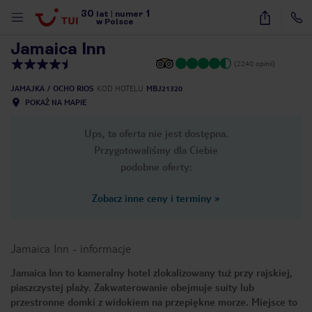
30
1
1
/
23
lat
|
numer
w Polsce
Jamaica Inn
(2240 opinii)
JAMAJKA
OCHO RIOS
KOD HOTELU
MBJ21320
POKAŻ NA MAPIE
Ups, ta oferta nie jest dostępna.
Przygotowaliśmy dla Ciebie
podobne oferty:
Zobacz inne ceny i terminy
»
Jamaica Inn
-
informacje
Jamaica Inn to kameralny hotel zlokalizowany tuż przy rajskiej,
piaszczystej plaży. Zakwaterowanie obejmuje suity lub
nute
przestronne domki z widokiem na przepiękne morze. Miejsce to