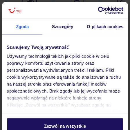
Lider niskich cen
Największe biuro
30 lat w P
podróży w Polsce
Zgoda
Szczegóły
O plikach cookies
Szanujemy Twoją prywatność
Hotel
Używamy technologii takich jak pliki cookie w celu
poprawy komfortu użytkowania strony oraz
personalizowania wyświetlanych treści i reklam. Pliki
Pokoje
cookie wykorzystywane są także do analizowania ruchu
na naszej stronie oraz oferowania funkcji mediów
społecznościowych. Brak zgody lub jej wycofanie może
Wyżywienie
negatywnie wpłynąć na niektóre funkcje strony.
Klikając „Zezwól na wszystkie” wyrażasz zgodę na
umieszczenie wszystkich plików cookie. Możesz jednak
Atrakcje
personalizować swój wybór wchodząc w zakładkę
„Szczegóły”
Zezwól na wszystkie