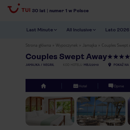
30
lat
|
numer
1
w Polsce
Last Minute
All Inclusive
Lato 2026
Strona główna
Wypoczynek
Jamajka
Couples Swept
Couples Swept Away
JAMAJKA
NEGRIL
KOD HOTELU
MBJ22010
POKAŻ NA 
Hotel
Opinie
top
Previous slide