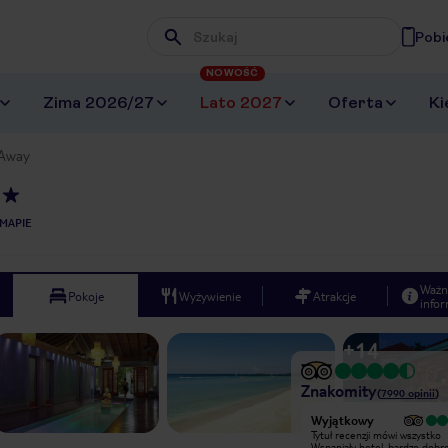
Pobi
Wpisz frazę, której szukasz
NOWOŚĆ
Zima 2026/27
Lato 2027
Oferta
Ki
 Away
MAPIE
Ważn
Pokoje
Wyżywienie
Atrakcje
infor
+
14
Znakomity
(
7990
opinii
)
Wyjątkowy
Wyjątkowy
Piękny hotel. Najpiękniejsza plaża na
Tytuł recenzji mówi wszystko
Jamajce. MUZYKA na żywo do
Wspaniały hotel, bardzo dobr