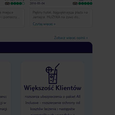
2016-05-04
e miejsce
Piękny hotel. Najpiękniejsza plaża na
y i pomocny
Jamajce. MUZYKA na żywo do
ścieżki, plaża.
każdego posiłku. Hotel.tylko dla
Czytaj więcej
»
tauracjach,
dorosłych. Jedzenie bardzo dobre.
bardzo pomocny
Drinki koktajle również. Byliśmy w
że jesteś
lutym w czasie walentynek.
Zobacz więcej opinii
»
 jeśli szukasz
Zorganizowano z tej okazji super
z nowoczesną
przyjęcie w ogrodzie z tańcami.
i basenami (nie
Czysto. Obsługa miła. Gorąco
nego, nie
polecam.
e ten adres,
lażę, takie
ykły klimat,
ie i ważnie.
..
Większość Klientów
ienci
rozszerza ubezpieczenia o pakiet All
ji w
Inclusive - rozszerzenie ochrony od
nacji
kosztów leczenia i następstw
nieszczęśliwych wypadków o