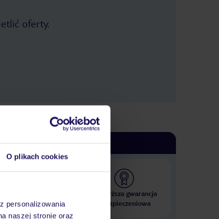
tlić oferty.
O plikach cookies
 000 hoteli w ponad 50
Najwyższa gwarancja
krajach
ubezpieczeniowa
az personalizowania
na naszej stronie oraz