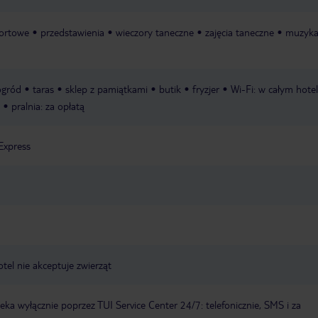
portowe
przedstawienia
wieczory taneczne
zajęcia taneczne
muzyka
ogród
taras
sklep z pamiątkami
butik
fryzjer
Wi-Fi: w całym hote
pralnia: za opłatą
Express
otel nie akceptuje zwierząt
a wyłącznie poprzez TUI Service Center 24/7: telefonicznie, SMS i za