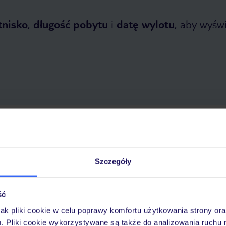
tnisko
,
długość pobytu
i
datę wylotu
, aby wyświe
 2026
do
31 października 2026
Dlaczego warto wybrać TUI?
Szczegóły
ść
óży
Tylko u nas opieka na
10
30 lat w Polsce
wakacjach 24/7
jak pliki cookie w celu poprawy komfortu użytkowania strony or
m. Pliki cookie wykorzystywane są także do analizowania ruchu 