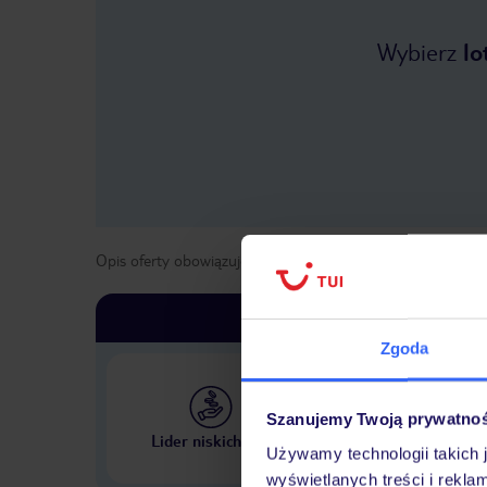
Wybierz
lo
Opis oferty obowiązuje dla wyjazdów w terminie
od
1 maja
Zgoda
Szanujemy Twoją prywatno
Największe biuro podr
Lider niskich cen
w Polsce
Używamy technologii takich 
wyświetlanych treści i rekla