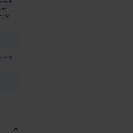
datnych
ować
śmy do
chęcamy