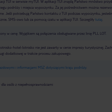
acji TUI w serwisie myTUI. W aplikacji TUI znajdą Państwo mnóstwo przy
biegu podróży i miejsca wypoczynku. Za jej pośrednictwem można rezerw
wne. Jeśli potrzebują Państwo kontaktu z TUI podczas wypoczynku, jeste
icznie, SMS-owo lub za pomocą czatu w aplikacji TUI. Szczegóły
tutaj
.
zony w cenę. Wyjątkiem są połączenia obsługiwane przez linię PLL LOT.
e lotnisko-hotel-lotnisko nie jest zawarty w cenie imprezy turystycznej. Za
ługi dodatkowej w trakcie procesu zakupowego.
jazdowymi i informacjami MSZ dotyczącymi kraju podróży
.
y dla osób z niepełnosprawnościami