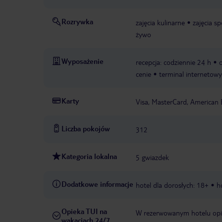
Rozrywka
zajęcia kulinarne
zajęcia s
żywo
Wyposażenie
recepcja: codziennie 24 h
cenie
terminal internetowy
Karty
Visa, MasterCard, American 
Liczba pokojów
312
Kategoria lokalna
5 gwiazdek
Dodatkowe informacje
hotel dla dorosłych: 18+
h
Opieka TUI na
W rezerwowanym hotelu opiek
wakacjach 24/7