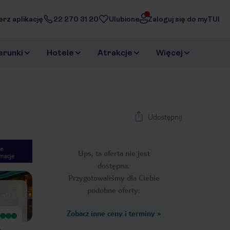
erz aplikację
22 270 31 20
Ulubione
Zaloguj się do myTUI
erunki
Hotele
Atrakcje
Więcej
Udostępnij
e
Ups, ta oferta nie jest
macje
1
/
20
dostępna.
Next slide
Przygotowaliśmy dla Ciebie
podobne oferty:
Zobacz inne ceny i terminy
»
Bardzo dobry
Wyjątkowy
Generalnie bardzo fajne miejsce
Piękny hotel. Najpiękniejsza plaża na
e
piękna plaża, serdeczny i pomocny
Jamajce. MUZYKA na żywo do