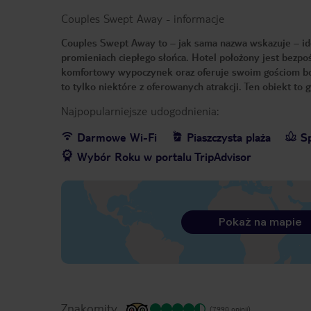
Couples Swept Away
-
informacje
Couples Swept Away to – jak sama nazwa wskazuje – ide
promieniach ciepłego słońca. Hotel położony jest bezpoś
komfortowy wypoczynek oraz oferuje swoim gościom bog
to tylko niektóre z oferowanych atrakcji. Ten obiekt to
Najpopularniejsze udogodnienia:
Darmowe Wi-Fi
Piaszczysta plaża
S
Wybór Roku w portalu TripAdvisor
Pokaż na mapie
Znakomity
(7990 opinii)