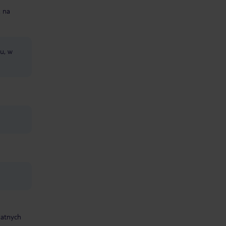
 na
lu, w
datnych