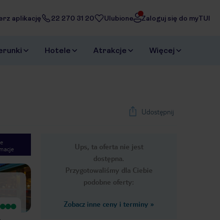
erz aplikację
22 270 31 20
Ulubione
Zaloguj się do myTUI
erunki
Hotele
Atrakcje
Więcej
Udostępnij
e
Ups, ta oferta nie jest
macje
1
/
20
dostępna.
Next slide
Przygotowaliśmy dla Ciebie
podobne oferty:
Zobacz inne ceny i terminy
»
Bardzo dobry
Wyjątkowy
Generalnie bardzo fajne miejsce
Piękny hotel. Najpiękniejsza plaża na
e
piękna plaża, serdeczny i pomocny
Jamajce. MUZYKA na żywo do