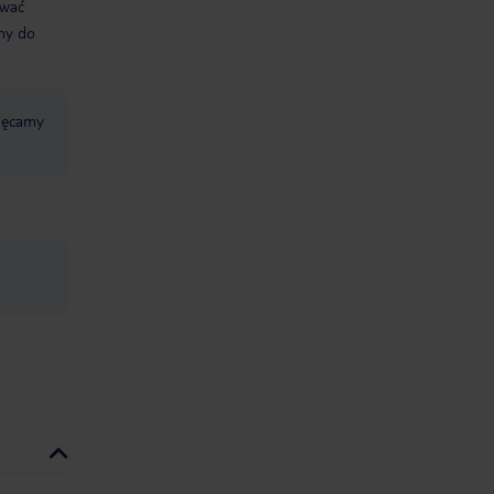
ować
śmy do
chęcamy