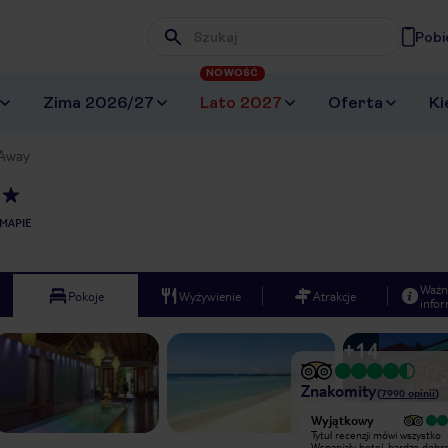
Pobi
Wpisz frazę, której szukasz
NOWOŚĆ
Zima 2026/27
Lato 2027
Oferta
Ki
 Away
MAPIE
Ważn
Pokoje
Wyżywienie
Atrakcje
infor
+
14
Znakomity
(
7990
opinii
)
Wyjątkowy
Wyjątkowy
Piękny hotel. Najpiękniejsza plaża na
Tytuł recenzji mówi wszystko
Jamajce. MUZYKA na żywo do
Wspaniały hotel, bardzo dobr