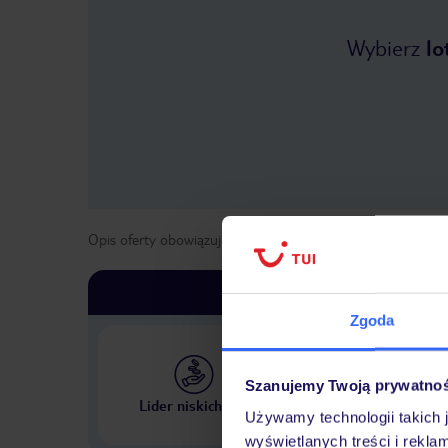
Wybierz
lo
Opis oferty obowiązuje dla wyjazdów w terminie
od
1 list
Zgoda
Szanujemy Twoją prywatno
Największe biuro podr
Lider niskich cen
w Polsce
Używamy technologii takich 
wyświetlanych treści i rekla