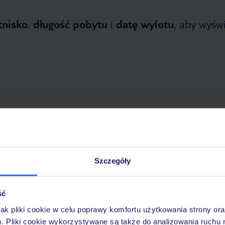
tnisko
,
długość pobytu
i
datę wylotu
, aby wyświe
opada 2026
do
30 kwietnia 2027
Dlaczego warto wybrać TUI?
Szczegóły
ść
óży
Tylko u nas opieka na
10
30 lat w Polsce
wakacjach 24/7
jak pliki cookie w celu poprawy komfortu użytkowania strony or
m. Pliki cookie wykorzystywane są także do analizowania ruchu 