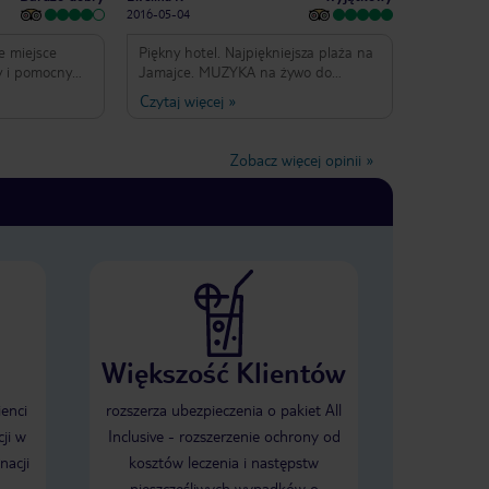
2016-05-04
e miejsce
Piękny hotel. Najpiękniejsza plaża na
y i pomocny
Jamajce. MUZYKA na żywo do
ścieżki, plaża.
każdego posiłku. Hotel.tylko dla
Czytaj więcej
»
tauracjach,
dorosłych. Jedzenie bardzo dobre.
bardzo pomocny
Drinki koktajle również. Byliśmy w
że jesteś
lutym w czasie walentynek.
Zobacz więcej opinii
»
 jeśli szukasz
Zorganizowano z tej okazji super
z nowoczesną
przyjęcie w ogrodzie z tańcami.
i basenami (nie
Czysto. Obsługa miła. Gorąco
nego, nie
polecam.
e ten adres,
lażę, takie
ykły klimat,
ie i ważnie.
..
Większość Klientów
ienci
rozszerza ubezpieczenia o pakiet All
ji w
Inclusive - rozszerzenie ochrony od
nacji
kosztów leczenia i następstw
nieszczęśliwych wypadków o