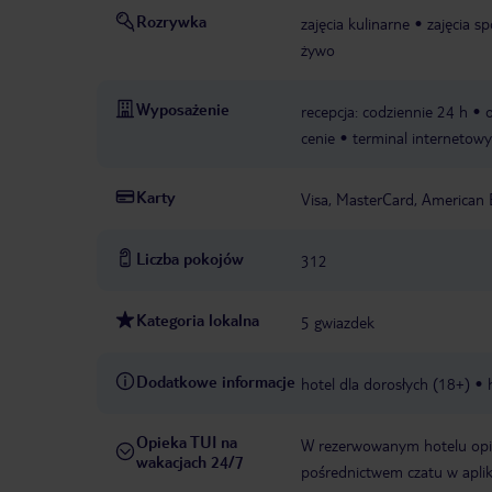
Rozrywka
zajęcia kulinarne
zajęcia s
żywo
Wyposażenie
recepcja: codziennie 24 h
cenie
terminal internetowy
Karty
Visa, MasterCard, American 
Liczba pokojów
312
Kategoria lokalna
5 gwiazdek
Dodatkowe informacje
hotel dla dorosłych (18+)
Opieka TUI na
W rezerwowanym hotelu opiek
wakacjach 24/7
pośrednictwem czatu w aplik