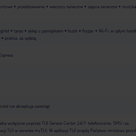
portowe
przedstawienia
wieczory taneczne
zajęcia taneczne
muzyka
ogród
taras
sklep z pamiątkami
butik
fryzjer
Wi-Fi: w całym hote
pralnia: za opłatą
Express
hotel nie akceptuje zwierząt
a wyłącznie poprzez TUI Service Center 24/7: telefonicznie, SMS i za
acji TUI w serwisie myTUI. W aplikacji TUI znajdą Państwo mnóstwo przy