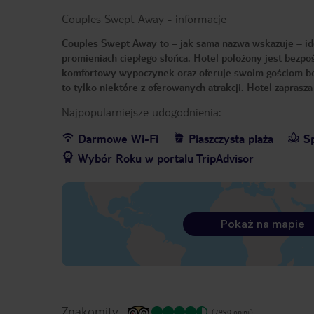
Couples Swept Away
-
informacje
Couples Swept Away to – jak sama nazwa wskazuje – ide
promieniach ciepłego słońca. Hotel położony jest bezpoś
komfortowy wypoczynek oraz oferuje swoim gościom bog
to tylko niektóre z oferowanych atrakcji. Hotel zaprasza
Najpopularniejsze udogodnienia:
Darmowe Wi-Fi
Piaszczysta plaża
S
Wybór Roku w portalu TripAdvisor
Pokaż na mapie
Znakomity
(7990 opinii)