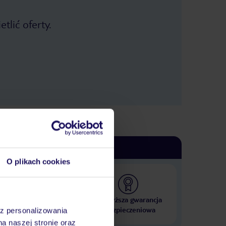
tlić oferty.
O plikach cookies
 000 hoteli w ponad 50
Najwyższa gwarancja
krajach
ubezpieczeniowa
az personalizowania
na naszej stronie oraz