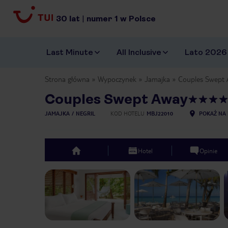
30
lat
|
numer
1
w Polsce
Last Minute
All Inclusive
Lato 2026
Strona główna
Wypoczynek
Jamajka
Couples Swept
Couples Swept Away
JAMAJKA
NEGRIL
KOD HOTELU
MBJ22010
POKAŻ NA 
Hotel
Opinie
top
Previous slide