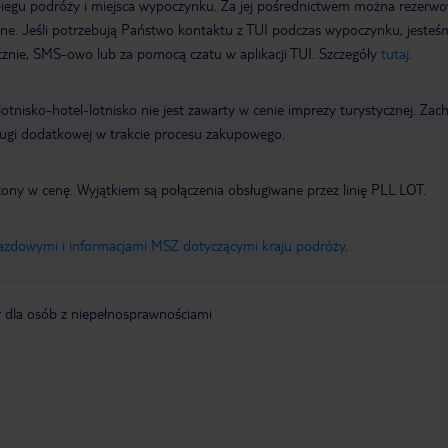
biegu podróży i miejsca wypoczynku. Za jej pośrednictwem można rezerw
wne. Jeśli potrzebują Państwo kontaktu z TUI podczas wypoczynku, jeste
icznie, SMS-owo lub za pomocą czatu w aplikacji TUI. Szczegóły
tutaj
.
e lotnisko-hotel-lotnisko nie jest zawarty w cenie imprezy turystycznej. Za
ługi dodatkowej w trakcie procesu zakupowego.
zony w cenę. Wyjątkiem są połączenia obsługiwane przez linię PLL LOT.
jazdowymi i informacjami MSZ dotyczącymi kraju podróży
.
y dla osób z niepełnosprawnościami