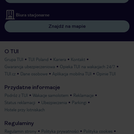
Biura stacjonarne
Znajdź na mapie
O TUI
Grupa TUI
TUI Poland
Kariera
Kontakt
Gwarancja ubezpieczeniowa
Opieka TUI na wakacjach 24/7
TUI.cz
Dane osobowe
Aplikacja mobilna TUI
Opinie TUI
Przydatne informacje
Podróż z TUI
Wakacje samolotem
Reklamacje
Status reklamacji
Ubezpieczenia
Parkingi
Hotele przy lotniskach
Regulaminy
Regulamin strony
Polityka prywatności
Polityka cookies