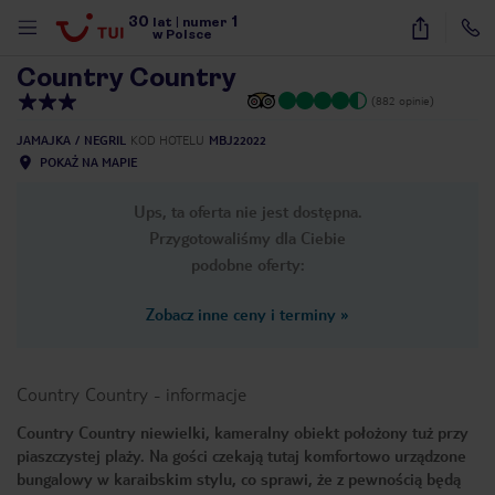
30
1
1
/
11
lat
|
numer
w Polsce
Country Country
(882 opinie)
JAMAJKA
NEGRIL
KOD HOTELU
MBJ22022
POKAŻ NA MAPIE
Ups, ta oferta nie jest dostępna.
Przygotowaliśmy dla Ciebie
podobne oferty:
Zobacz inne ceny i terminy
»
Country Country
-
informacje
Country Country niewielki, kameralny obiekt położony tuż przy
piaszczystej plaży. Na gości czekają tutaj komfortowo urządzone
nute
bungalowy w karaibskim stylu, co sprawi, że z pewnością będą