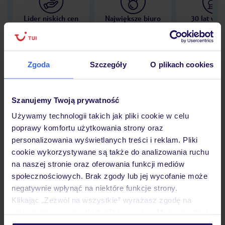
Lider niskich cen
Największe biuro
30 lat w P
podróży w Polsce
Zgoda
Szczegóły
O plikach cookies
Hotel
Szanujemy Twoją prywatność
Używamy technologii takich jak pliki cookie w celu
poprawy komfortu użytkowania strony oraz
Opinie
personalizowania wyświetlanych treści i reklam. Pliki
cookie wykorzystywane są także do analizowania ruchu
na naszej stronie oraz oferowania funkcji mediów
Pokoje
społecznościowych. Brak zgody lub jej wycofanie może
negatywnie wpłynąć na niektóre funkcje strony.
Klikając „Zezwól na wszystkie” wyrażasz zgodę na
Wyżywienie
umieszczenie wszystkich plików cookie. Możesz jednak
personalizować swój wybór wchodząc w zakładkę