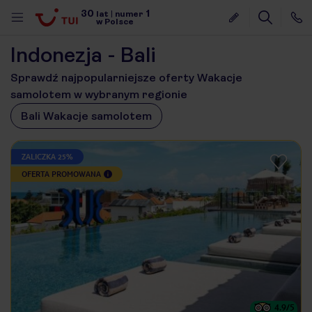
30
1
lat
|
numer
w Polsce
Indonezja - Bali
Sprawdź najpopularniejsze oferty Wakacje
samolotem w wybranym regionie
Bali Wakacje samolotem
ZALICZKA 25%
OFERTA PROMOWANA
nute
4.9
/5