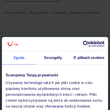
Strona główna
Wypoczynek
Indonezja
Wakacje samolotem
Pobierz bezpłatną aplikację TUI
Szybkie wyszukiwanie i przeglądanie ofert
Lista ulubionych ofert i możliwość ich udostępniania
Zgoda
Szczegóły
O plikach cookies
Historia wyszukiwań i ostatnio oglądanych ofert
Kontakt z TUI i wszystkie informacje o Twojej rezerwacji w
myTUI
Szanujemy Twoją prywatność
Używamy technologii takich jak pliki cookie w celu
poprawy komfortu użytkowania strony oraz
personalizowania wyświetlanych treści i reklam. Pliki
Zapisz się do newslettera
cookie wykorzystywane są także do analizowania ruchu
IMIĘ*
na naszej stronie oraz oferowania funkcji mediów