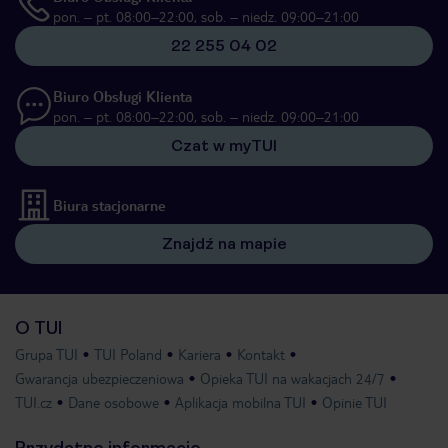
pon. – pt. 08:00–22:00, sob. – niedz. 09:00–21:00
22 255 04 02
Biuro Obsługi Klienta
pon. – pt. 08:00–22:00, sob. – niedz. 09:00–21:00
Czat w myTUI
Biura stacjonarne
Znajdź na mapie
O TUI
Grupa TUI
TUI Poland
Kariera
Kontakt
Gwarancja ubezpieczeniowa
Opieka TUI na wakacjach 24/7
TUI.cz
Dane osobowe
Aplikacja mobilna TUI
Opinie TUI
Przydatne informacje