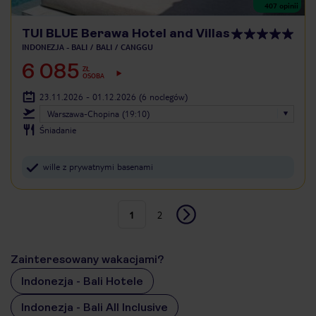
407
opinii
TUI BLUE Berawa Hotel and Villas
INDONEZJA - BALI
BALI
CANGGU
6 085
ZŁ
OSOBA
23.11.2026 - 01.12.2026
(6 noclegów)
Warszawa-Chopina (19:10)
Śniadanie
wille z prywatnymi basenami
1
2
Zainteresowany wakacjami?
Indonezja - Bali Hotele
Indonezja - Bali All Inclusive