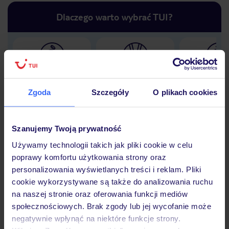
Dlaczego warto wybrać TUI?
Lider niskich cen
Największe biuro
30 lat w P
podróży w Polsce
Zgoda
Szczegóły
O plikach cookies
Szanujemy Twoją prywatność
Używamy technologii takich jak pliki cookie w celu
Hotel
poprawy komfortu użytkowania strony oraz
personalizowania wyświetlanych treści i reklam. Pliki
cookie wykorzystywane są także do analizowania ruchu
Opinie
na naszej stronie oraz oferowania funkcji mediów
społecznościowych. Brak zgody lub jej wycofanie może
negatywnie wpłynąć na niektóre funkcje strony.
Pokoje