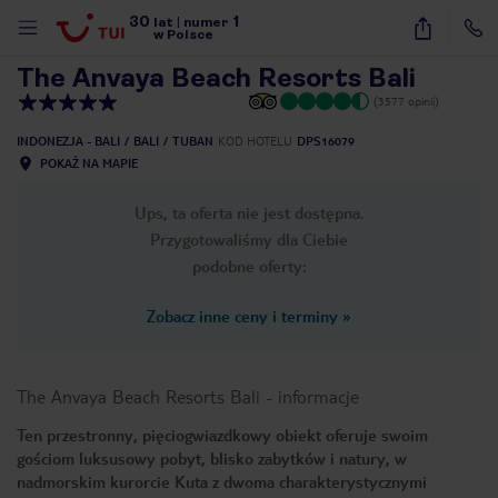
30
1
1
/
23
lat
|
numer
w Polsce
The Anvaya Beach Resorts Bali
(3577 opinii)
INDONEZJA - BALI
BALI
TUBAN
KOD HOTELU
DPS16079
POKAŻ NA MAPIE
Ups, ta oferta nie jest dostępna.
Przygotowaliśmy dla Ciebie
podobne oferty:
Zobacz inne ceny i terminy
»
The Anvaya Beach Resorts Bali
-
informacje
Ten przestronny, pięciogwiazdkowy obiekt oferuje swoim
gościom luksusowy pobyt, blisko zabytków i natury, w
nute
nadmorskim kurorcie Kuta z dwoma charakterystycznymi