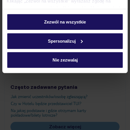
Klikając „Zezwól na wszystkie” wyrażasz zgodę na
umieszczenie wszystkich plików cookie. Możesz jednak
personalizować swój wybór wchodząc w zakładkę
Wyżywienie
„Szczegóły”
Zezwól na wszystkie
Szczegółowe informacje o plikach cookie znajdziesz
w
polityce plików cookies
oraz
polityce prywatności
.
Atrakcje
Spersonalizuj
Nie zezwalaj
Ważne informacje
Często zadawane pytania
Jak zmienić uczestników/osobę zgłaszającą?
Czy w Hotelu będzie przedstawiciel TUI?
Na jakiej podstawie i gdzie otrzymam karty
pokładowe/bilety lotnicze?
Zobacz więcej