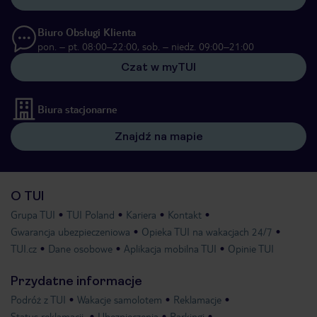
Biuro Obsługi Klienta
pon. – pt. 08:00–22:00, sob. – niedz. 09:00–21:00
Czat w myTUI
Biura stacjonarne
Znajdź na mapie
O TUI
Grupa TUI
TUI Poland
Kariera
Kontakt
Gwarancja ubezpieczeniowa
Opieka TUI na wakacjach 24/7
TUI.cz
Dane osobowe
Aplikacja mobilna TUI
Opinie TUI
Przydatne informacje
Podróż z TUI
Wakacje samolotem
Reklamacje
Status reklamacji
Ubezpieczenia
Parkingi