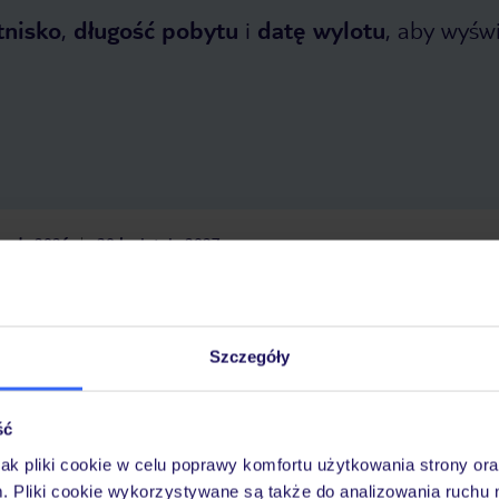
tnisko
,
długość pobytu
i
datę wylotu
, aby wyświe
opada 2026
do
30 kwietnia 2027
Dlaczego warto wybrać TUI?
Szczegóły
óży
Tylko u nas opieka na
10
30 lat w Polsce
ść
wakacjach 24/7
jak pliki cookie w celu poprawy komfortu użytkowania strony or
m. Pliki cookie wykorzystywane są także do analizowania ruchu 