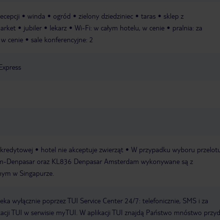
recepcji
winda
ogród
zielony dziedziniec
taras
sklep z
arket
jubiler
lekarz
Wi-Fi: w całym hotelu, w cenie
pralnia: za
 w cenie
sale konferencyjne: 2
Express
 kredytowej
hotel nie akceptuje zwierząt
W przypadku wyboru przelotu 
m-Denpasar oraz KL836 Denpasar Amsterdam wykonywane są z
nym w Singapurze.
a wyłącznie poprzez TUI Service Center 24/7: telefonicznie, SMS i za
acji TUI w serwisie myTUI. W aplikacji TUI znajdą Państwo mnóstwo przy