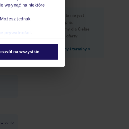
e wpłynąć na niektóre
e
Ups, ta oferta nie jest
macje
. Możesz jednak
dostępna.
Przygotowaliśmy dla Ciebie
ce prywatności
.
podobne oferty:
Zobacz inne ceny i terminy
»
ezwól na wszystkie
 w cenie