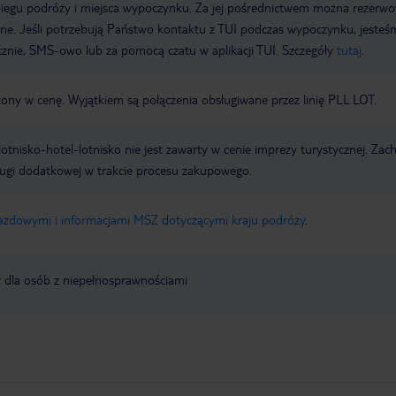
biegu podróży i miejsca wypoczynku. Za jej pośrednictwem można rezerw
wne. Jeśli potrzebują Państwo kontaktu z TUI podczas wypoczynku, jeste
icznie, SMS-owo lub za pomocą czatu w aplikacji TUI. Szczegóły
tutaj
.
zony w cenę. Wyjątkiem są połączenia obsługiwane przez linię PLL LOT.
e lotnisko-hotel-lotnisko nie jest zawarty w cenie imprezy turystycznej. Za
ługi dodatkowej w trakcie procesu zakupowego.
jazdowymi i informacjami MSZ dotyczącymi kraju podróży
.
y dla osób z niepełnosprawnościami