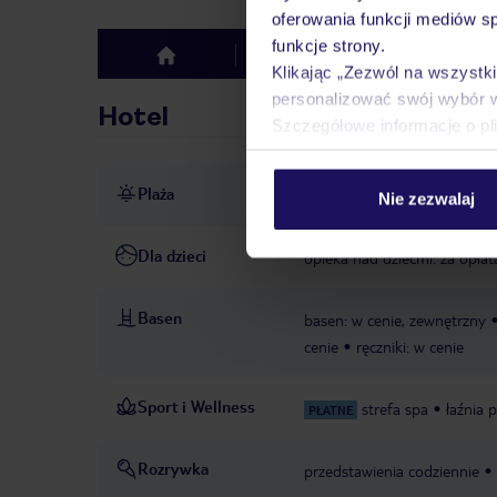
oferowania funkcji mediów s
funkcje strony.
Hotel
Opinie
top
Klikając „Zezwól na wszystk
personalizować swój wybór 
Hotel
Szczegółowe informacje o pl
Plaża
bezpośrednio przy plaży
p
Nie zezwalaj
Dla dzieci
opieka nad dziećmi: za opłat
Basen
basen: w cenie, zewnętrzny
cenie
ręczniki: w cenie
Sport i Wellness
strefa spa
łaźnia 
PŁATNE
Rozrywka
przedstawienia codziennie