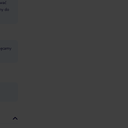
ować
śmy do
chęcamy