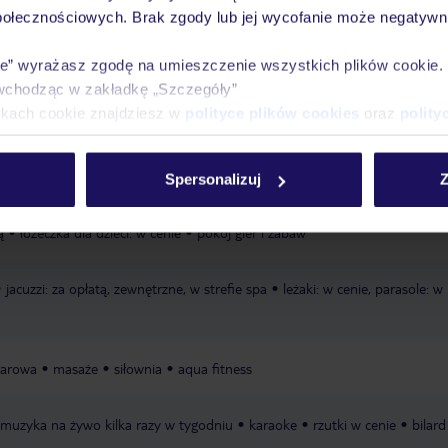
połecznościowych. Brak zgody lub jej wycofanie może negatywni
Ważn
Pokoje
Wyżywienie
Atrakcje
infor
ie” wyrażasz zgodę na umieszczenie wszystkich plików cookie
wchodząc w zakładkę „Szczegóły”
ikach cookie znajdziesz w
polityce plików cookies
oraz
polity
iaszczysta
łagodnie opadająca
Spersonalizuj
Z
ą
łóżeczka dla dzieci: w cenie
pokój gier i zabaw
jacuzzi: za opłatą, zewnętrzne, w strefie spa
leżaki: w cenie, parasole: w
parowa
masaże
siłownia
aqua fitness
muzyka na żywo kilka razy w tygodniu
karaoke
rzutki w cenie
bilard