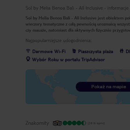
Sol by Melia Benoa Bali - All Inclusive
-
informacje
Sol by Melia Benoa Bali - All Inclusive jest obiektem p
wieczory tematyczne z całą pewnością urozmaicą wszyst
czy masaże, natomiast dla aktywnych fizycznie przygoto
Najpopularniejsze udogodnienia:
Darmowe Wi-Fi
Piaszczysta plaża
Dl
Wybór Roku w portalu TripAdvisor
Pokaż na mapie
Znakomity
(2816 opinii)