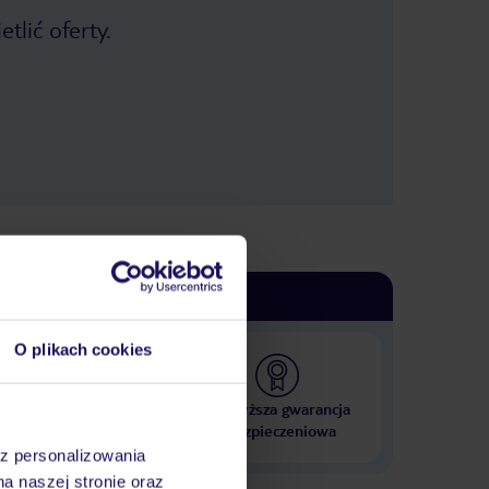
tlić oferty.
O plikach cookies
 000 hoteli w ponad 50
Najwyższa gwarancja
krajach
ubezpieczeniowa
az personalizowania
na naszej stronie oraz