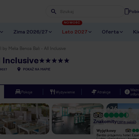
Pobi
Wpisz frazę, której szukasz
NOWOŚĆ
Zima 2026/27
Lato 2027
Oferta
Ki
l by Melia Benoa Bali - All Inclusive
l Inclusive
9037
POKAŻ NA MAPIE
Ważn
Pokoje
Wyżywienie
Atrakcje
infor
+
26
Znakomity
(
2816
opinii
)
Wyjątkowy
Wyjątkowy
Hotel z bardzo miłą i pomocną
Bardzo przyjemny hotel. Czyst
obługą , czysty , kameralny, z
Ludzie uśmiechnięci i bardzo z