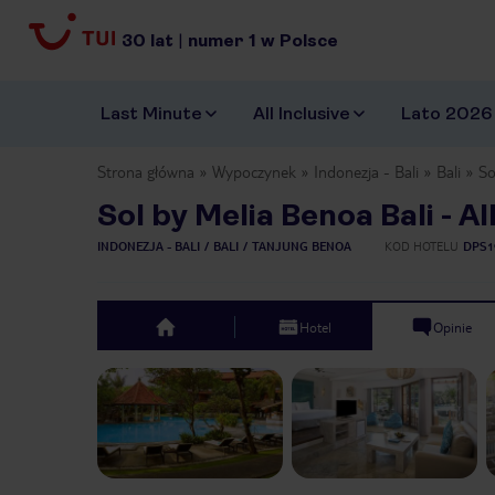
30
lat
|
numer
1
w Polsce
Last Minute
All Inclusive
Lato 2026
Strona główna
Wypoczynek
Indonezja - Bali
Bali
So
Sol by Melia Benoa Bali - Al
INDONEZJA - BALI
BALI
TANJUNG BENOA
KOD HOTELU
DPS1
Hotel
Opinie
top
Previous slide