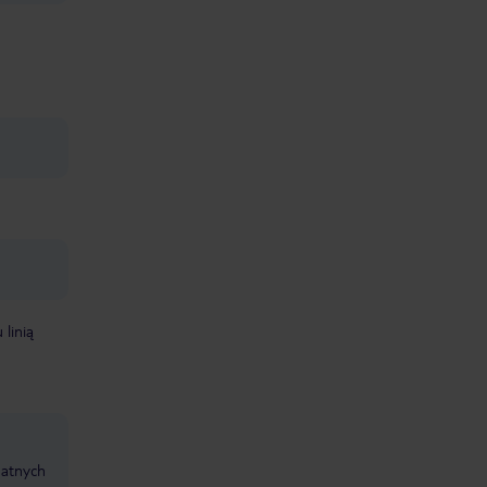
linią
datnych