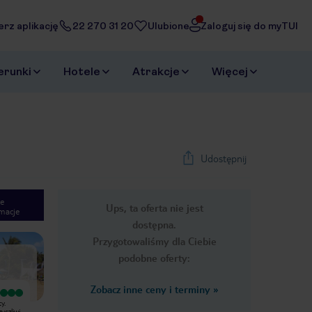
erz aplikację
22 270 31 20
Ulubione
Zaloguj się do myTUI
erunki
Hotele
Atrakcje
Więcej
Udostępnij
e
Ups, ta oferta nie jest
macje
1
/
32
dostępna.
Next slide
Przygotowaliśmy dla Ciebie
podobne oferty:
Zobacz inne ceny i terminy
»
Bardzo dobry
Wyjątkowy
y.
Całkiem fajny hotel .Jedzenie
Hotel bardzo kameralny,
yczliwi.
zadziwiajaco dobre Lokalne alkohole
odpowiednia ilość gości pozwala na