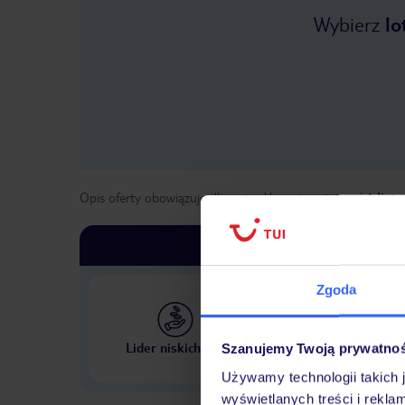
Wybierz
lo
Opis oferty obowiązuje dla wyjazdów w terminie
od
1 list
Zgoda
Największe biuro podr
Lider niskich cen
Szanujemy Twoją prywatno
w Polsce
Używamy technologii takich 
wyświetlanych treści i rekla