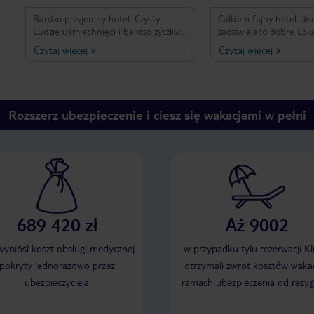
Bardzo przyjemny hotel. Czysty.
Całkiem fajny hotel .Je
Ludzie uśmiechnięci i bardzo zyczliwi.
zadziwiajaco dobre Lok
Wyśmienite kolacje w restauracji
słabej jakości.Plaża ok
Czytaj więcej
»
Czytaj więcej
»
Amarta. Pyszne drinki. Na duży plus
woda pełna śmieci.Mieliśmy junior
budka ze świeżymi sokami, kokosami i
suit duża przestronna 
lodami. Przyjemny masaz balijski.
balkonik mały z widoki
Czysta plaza. Sol by Melia to cudowne
bazar.Jedna Wada Togo
miejsce - było nasza baza wypadowa
brak ciepłej wody .
Rozszerz ubezpieczenie i ciesz się wakacjami w pełni
na wycieczki po Bali i okolicznych
wyspach. Okolica piekna. Idąc
deptakiem w stronę Nusa Dua
piękne malownicze zatoczki. Opcja
allinclusive w pełni spełniła nasze
oczekiwania. Ogromnym plusem jest
możliwość korzystania z obu
restauracji alacarte. Polecamy x
689 420 zł
Aż 9002
całego serca!
 wyniósł koszt obsługi medycznej
w przypadku tylu rezerwacji Kl
pokryty jednorazowo przez
otrzymali zwrot kosztów wakac
ubezpieczyciela
ramach ubezpieczenia od rezyg