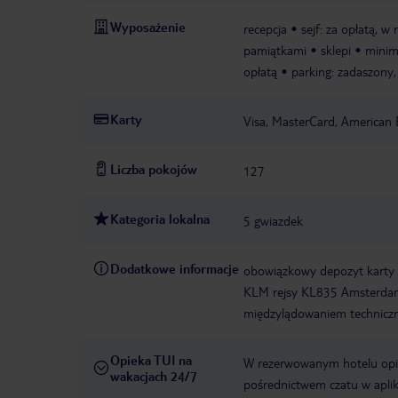
Wyposażenie
recepcja
sejf: za opłatą, w 
pamiątkami
sklepi
minim
opłatą
parking: zadaszony,
Karty
Visa, MasterCard, American 
Liczba pokojów
127
Kategoria lokalna
5 gwiazdek
Dodatkowe informacje
obowiązkowy depozyt karty
KLM rejsy KL835 Amsterda
międzylądowaniem technicz
Opieka TUI na
W rezerwowanym hotelu opiek
wakacjach 24/7
pośrednictwem czatu w aplik