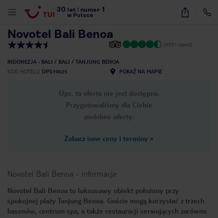
30
1
1
/
36
lat
|
numer
w Polsce
Novotel Bali Benoa
(4051 opinii)
INDONEZJA - BALI
BALI
TANJUNG BENOA
KOD HOTELU
DPS19025
POKAŻ NA MAPIE
Ups, ta oferta nie jest dostępna.
Przygotowaliśmy dla Ciebie
podobne oferty:
Zobacz inne ceny i terminy
»
Novotel Bali Benoa
-
informacje
Novotel Bali Benoa to luksusowy obiekt położony przy
spokojnej plaży Tanjung Benoa. Goście mogą korzystać z trzech
nute
basenów, centrum spa, a także restauracji serwujących zarówno