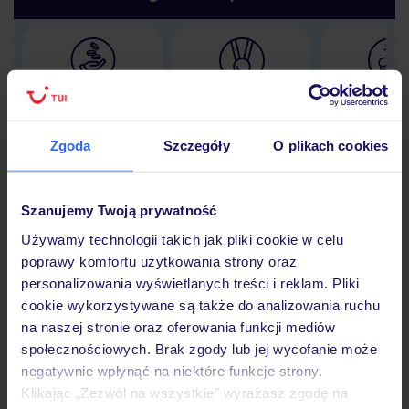
Lider niskich cen
Największe biuro
30 lat w P
podróży w Polsce
Zgoda
Szczegóły
O plikach cookies
Szanujemy Twoją prywatność
Hotel
Używamy technologii takich jak pliki cookie w celu
poprawy komfortu użytkowania strony oraz
personalizowania wyświetlanych treści i reklam. Pliki
Opinie
cookie wykorzystywane są także do analizowania ruchu
na naszej stronie oraz oferowania funkcji mediów
społecznościowych. Brak zgody lub jej wycofanie może
Pokoje
negatywnie wpłynąć na niektóre funkcje strony.
Klikając „Zezwól na wszystkie” wyrażasz zgodę na