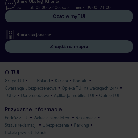
Biuro Obsługi Klienta
pon. – pt. 08:00–22:00, sob. – niedz. 09:00–21:00
Czat w myTUI
Biura stacjonarne
Znajdź na mapie
O TUI
Grupa TUI
TUI Poland
Kariera
Kontakt
Gwarancja ubezpieczeniowa
Opieka TUI na wakacjach 24/7
TUI.cz
Dane osobowe
Aplikacja mobilna TUI
Opinie TUI
Przydatne informacje
Podróż z TUI
Wakacje samolotem
Reklamacje
Status reklamacji
Ubezpieczenia
Parkingi
Hotele przy lotniskach