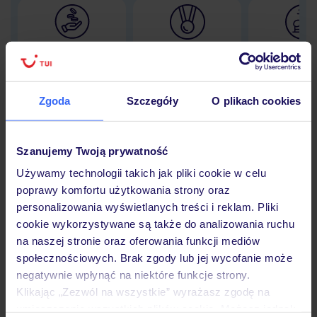
Lider niskich cen
Największe biuro
30 lat w P
podróży w Polsce
Zgoda
Szczegóły
O plikach cookies
Hotel
Szanujemy Twoją prywatność
Używamy technologii takich jak pliki cookie w celu
poprawy komfortu użytkowania strony oraz
Opinie
personalizowania wyświetlanych treści i reklam. Pliki
cookie wykorzystywane są także do analizowania ruchu
na naszej stronie oraz oferowania funkcji mediów
Pokoje
społecznościowych. Brak zgody lub jej wycofanie może
negatywnie wpłynąć na niektóre funkcje strony.
Klikając „Zezwól na wszystkie” wyrażasz zgodę na
Wyżywienie
umieszczenie wszystkich plików cookie. Możesz jednak