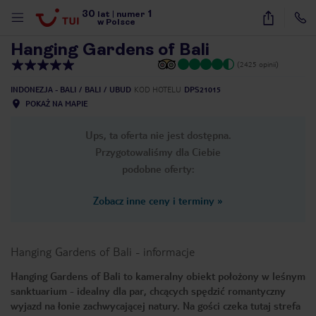
30
1
1
/
19
lat
|
numer
w Polsce
Hanging Gardens of Bali
(2425 opinii)
INDONEZJA - BALI
BALI
UBUD
KOD HOTELU
DPS21015
POKAŻ NA MAPIE
Ups, ta oferta nie jest dostępna.
Przygotowaliśmy dla Ciebie
podobne oferty:
Zobacz inne ceny i terminy
»
Hanging Gardens of Bali
-
informacje
Hanging Gardens of Bali to kameralny obiekt położony w leśnym
sanktuarium - idealny dla par, chcących spędzić romantyczny
nute
wyjazd na łonie zachwycającej natury. Na gości czeka tutaj strefa