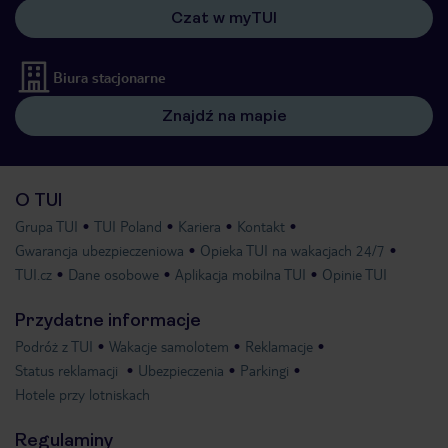
Czat w myTUI
Biura stacjonarne
Znajdź na mapie
O TUI
Grupa TUI
TUI Poland
Kariera
Kontakt
Gwarancja ubezpieczeniowa
Opieka TUI na wakacjach 24/7
TUI.cz
Dane osobowe
Aplikacja mobilna TUI
Opinie TUI
Przydatne informacje
Podróż z TUI
Wakacje samolotem
Reklamacje
Status reklamacji
Ubezpieczenia
Parkingi
Hotele przy lotniskach
Regulaminy