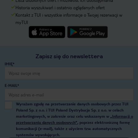
Lista ulubionych ofert i możliwość ich udostępniania
Historia wyszukiwań i ostatnio oglądanych ofert
Kontakt z TUI i wszystkie informacje o Twojej rezerwacji w
myTUI
Zapisz się do newslettera
IMIĘ*
E-MAIL*
Wyrażam zgodę na przetwarzanie danych osobowych przez TUI
Poland Sp. z o.o. i TUI Poland Dystrybucja Sp. z o.o. w celach
marketingowych, w zakresie oraz celu wskazanym w
„Informacji o
przetwarzaniu danych osobowych”
, poprzez elektroniczną formę
komunikacji (e-mail), także z użyciem tzw. automatycznych
systemów wywołujących.