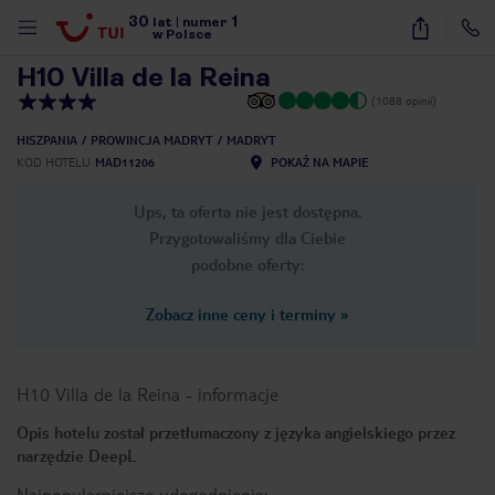
30
1
1
/
49
lat
|
numer
w Polsce
H10 Villa de la Reina
(1088 opinii)
HISZPANIA
PROWINCJA MADRYT
MADRYT
KOD HOTELU
MAD11206
POKAŻ NA MAPIE
Ups, ta oferta nie jest dostępna.
Przygotowaliśmy dla Ciebie
podobne oferty:
Zobacz inne ceny i terminy
»
H10 Villa de la Reina
-
informacje
Opis hotelu został przetłumaczony z języka angielskiego przez
narzędzie DeepL
nute
Najpopularniejsze udogodnienia: