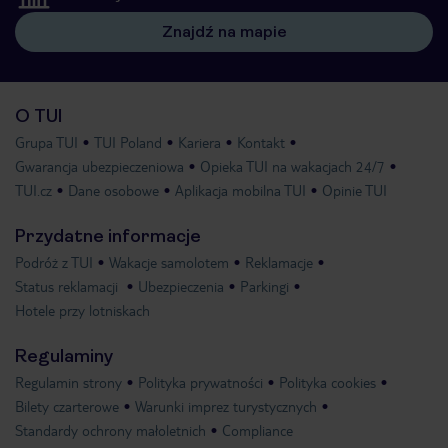
Znajdź na mapie
O TUI
Grupa TUI
TUI Poland
Kariera
Kontakt
Gwarancja ubezpieczeniowa
Opieka TUI na wakacjach 24/7
TUI.cz
Dane osobowe
Aplikacja mobilna TUI
Opinie TUI
Przydatne informacje
Podróż z TUI
Wakacje samolotem
Reklamacje
Status reklamacji
Ubezpieczenia
Parkingi
Hotele przy lotniskach
Regulaminy
Regulamin strony
Polityka prywatności
Polityka cookies
Bilety czarterowe
Warunki imprez turystycznych
Standardy ochrony małoletnich
Compliance