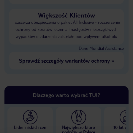
Większość Klientów
rozszerza ubezpieczenia o pakiet All Inclusive - rozszerzenie
ochrony od kosztów leczenia i następstw nieszczęśliwych
wypadków o zdarzenia zaistniałe pod wpływem alkoholu
Dane Mondial Assistance
Sprawdź szczegóły wariantów ochrony
»
Dlaczego warto wybrać TUI?
Lider niskich cen
Największe biuro
30 lat w P
podróży w Polsce