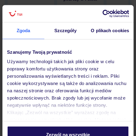
Zgoda
Szczegóły
O plikach cookies
Hotel
Szanujemy Twoją prywatność
Opinie
Używamy technologii takich jak pliki cookie w celu
poprawy komfortu użytkowania strony oraz
personalizowania wyświetlanych treści i reklam. Pliki
Pokoje
cookie wykorzystywane są także do analizowania ruchu
na naszej stronie oraz oferowania funkcji mediów
społecznościowych. Brak zgody lub jej wycofanie może
negatywnie wpłynąć na niektóre funkcje strony.
Wyżywienie
Klikając „Zezwól na wszystkie” wyrażasz zgodę na
umieszczenie wszystkich plików cookie. Możesz jednak
personalizować swój wybór wchodząc w zakładkę
Atrakcje
„Szczegóły”
Zezwól na wszystkie