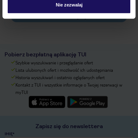
pokładowe/bilety lotnicze?
Nie zezwalaj
Zobacz więcej
Pobierz bezpłatną aplikację TUI
Szybkie wyszukiwanie i przeglądanie ofert
Lista ulubionych ofert i możliwość ich udostępniania
Historia wyszukiwań i ostatnio oglądanych ofert
Kontakt z TUI i wszystkie informacje o Twojej rezerwacji w
myTUI
Zapisz się do newslettera
IMIĘ*