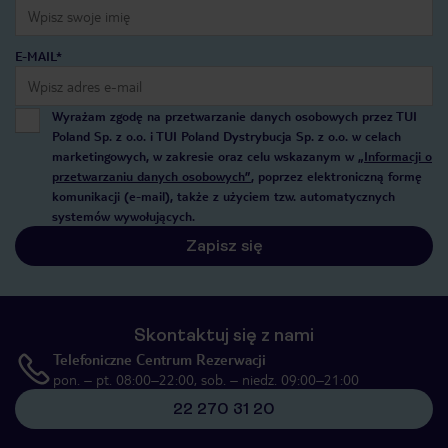
E-MAIL*
Wyrażam zgodę na przetwarzanie danych osobowych przez TUI
Poland Sp. z o.o. i TUI Poland Dystrybucja Sp. z o.o. w celach
marketingowych, w zakresie oraz celu wskazanym w
„Informacji o
przetwarzaniu danych osobowych”
, poprzez elektroniczną formę
komunikacji (e-mail), także z użyciem tzw. automatycznych
systemów wywołujących.
Zapisz się
Skontaktuj się z nami
Telefoniczne Centrum Rezerwacji
pon. – pt. 08:00–22:00, sob. – niedz. 09:00–21:00
22 270 31 20