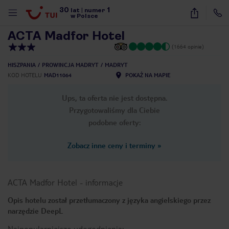
30
1
1
/
27
lat
|
numer
w Polsce
ACTA Madfor Hotel
(1664 opinie)
HISZPANIA
PROWINCJA MADRYT
MADRYT
KOD HOTELU
MAD11064
POKAŻ NA MAPIE
Ups, ta oferta nie jest dostępna.
Przygotowaliśmy dla Ciebie
podobne oferty:
Zobacz inne ceny i terminy
»
ACTA Madfor Hotel
-
informacje
Opis hotelu został przetłumaczony z języka angielskiego przez
narzędzie DeepL
nute
Najpopularniejsze udogodnienia: