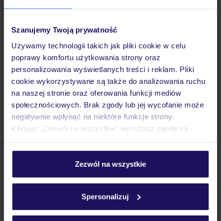
Pokoje
Szanujemy Twoją prywatność
Używamy technologii takich jak pliki cookie w celu
poprawy komfortu użytkowania strony oraz
Wyżywienie
personalizowania wyświetlanych treści i reklam. Pliki
cookie wykorzystywane są także do analizowania ruchu
na naszej stronie oraz oferowania funkcji mediów
Atrakcje
społecznościowych. Brak zgody lub jej wycofanie może
negatywnie wpłynąć na niektóre funkcje strony.
Klikając „Zezwól na wszystkie” wyrażasz zgodę na
Ważne informacje
umieszczenie wszystkich plików cookie. Możesz jednak
personalizować swój wybór wchodząc w zakładkę
„Szczegóły”
Zezwól na wszystkie
Szczegółowe informacje o plikach cookie znajdziesz
Często zadawane pytania
w
polityce plików cookies
oraz
polityce prywatności
.
Jak zmienić uczestników/osobę zgłaszającą?
Spersonalizuj
Czy w Hotelu będzie przedstawiciel TUI?
Na jakiej podstawie i gdzie otrzymam karty