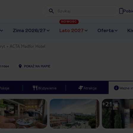
Pobi
Wpisz frazę, której szukasz
NOWOŚĆ
Zima 2026/27
Lato 2027
Oferta
Ki
ryt
ACTA Madfor Hotel
11064
POKAŻ NA MAPIE
Pokoje
Wyżywienie
Atrakcje
Ważne i
+
21