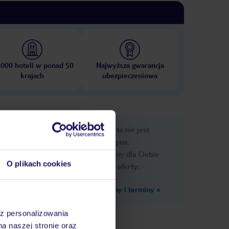
 000 hoteli w ponad 50
Najwyższa gwarancja
krajach
ubezpieczeniowa
nformacje
Ups, ta oferta nie jest
dostępna.
Przygotowaliśmy dla Ciebie
O plikach cookies
podobne oferty:
Zobacz inne ceny i terminy
»
asu.
rstwo
az personalizowania
na naszej stronie oraz