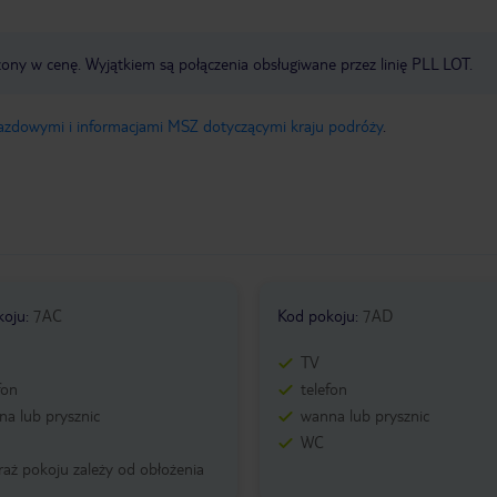
zony w cenę. Wyjątkiem są połączenia obsługiwane przez linię PLL LOT.
jazdowymi i informacjami MSZ dotyczącymi kraju podróży
.
koju
:
7AC
Kod pokoju
:
7AD
TV
fon
telefon
a lub prysznic
wanna lub prysznic
WC
aż pokoju zależy od obłożenia