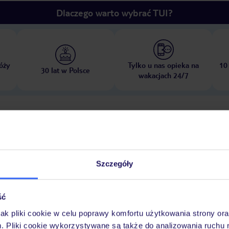
Dlaczego warto wybrać TUI?
óży
Tylko u nas opieka na
10
30 lat w Polsce
wakacjach 24/7
Pokoje
Wyżywienie
Atrakcje
Ważne i
Szczegóły
ych i rozrywkowych zapewnia elastyczne możliwości spędzania wolnego cz
ść
odpoczynku. Dostępne są rozmaite atrakcje, w tym jazda na rowerze/kola
jak pliki cookie w celu poprawy komfortu użytkowania strony or
Wypożyczalnia rowerów
Sala fitness
m. Pliki cookie wykorzystywane są także do analizowania ruchu 