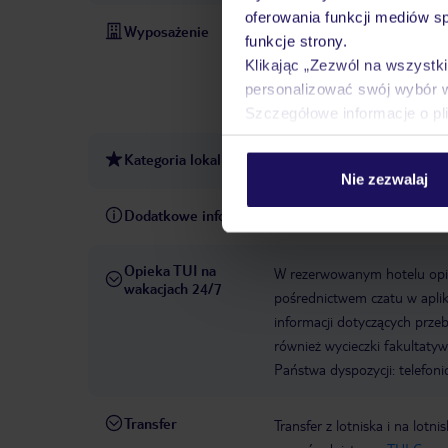
oferowania funkcji mediów s
Wyposażenie
Recepcja 24h
Parking
Za
funkcje strony.
hotelu: 1964
Sejf w hotelu
Klikając „Zezwól na wszystk
1
taras słoneczny
całkow
personalizować swój wybór 
Maestro, Mastercard, Visa
Szczegółowe informacje o pl
Kategoria lokalna
3 gwiazdki
Nie zezwalaj
Dodatkowe informacje
Hotel Acta Madfor
Opieka TUI na
W rezerwowanym hotelu opiek
wakacjach 24/7
pośrednictwem czatu w aplik
informacji dotyczących prze
również wycieczki fakultaty
Państwa dyspozycji: telefon
Transfer
Transfer z lotniska i na l