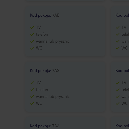
Kod pokoju
:
7AE
Kod po
TV
TV
telefon
tele
wanna lub prysznic
wann
WC
WC
Kod pokoju
:
7AS
Kod po
TV
TV
telefon
tele
wanna lub prysznic
wann
WC
WC
Kod pokoju
:
7AZ
Kod po