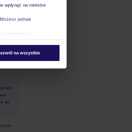
e wpłynąć na niektóre
cie
ba wind:
. Możesz jednak
C
ce prywatności
.
ezwól na wszystkie
datnych
ować
śmy do
mochodu