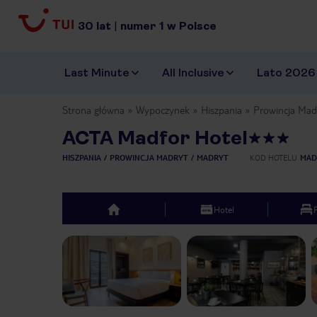
30
lat
|
numer
1
w Polsce
Last Minute
All Inclusive
Lato 2026
Strona główna
Wypoczynek
Hiszpania
Prowincja Mad
ACTA Madfor Hotel
HISZPANIA
PROWINCJA MADRYT
MADRYT
KOD HOTELU
MAD
Hotel
top
Previous slide