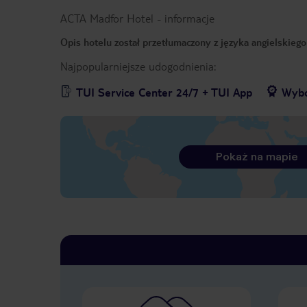
ACTA Madfor Hotel
-
informacje
Opis hotelu został przetłumaczony z języka angielskieg
Najpopularniejsze udogodnienia:
TUI Service Center 24/7 + TUI App
Wybó
Pokaż na mapie