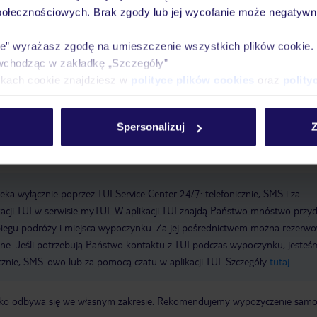
połecznościowych. Brak zgody lub jej wycofanie może negatywni
meldowanie od: 14:00:00
Wymeldowanie do: 12:00:00
Garaż
Otwar
WLAN/WiFi w hotelu
Ostatni remont generalny: 2024
winda
licz
ie” wyrażasz zgodę na umieszczenie wszystkich plików cookie
ita liczba pokoi: 99
metody płatności: American Express, Diners Club, E
wchodząc w zakładkę „Szczegóły”
.
ikach cookie znajdziesz w
polityce plików cookies
oraz
polity
Spersonalizuj
Z
a wyłącznie poprzez TUI Service Center 24/7: telefonicznie, SMS i za
acji TUI w serwisie myTUI. W aplikacji TUI znajdą Państwo mnóstwo przy
biegu podróży i miejsca wypoczynku. Za jej pośrednictwem można rezerw
wne. Jeśli potrzebują Państwo kontaktu z TUI podczas wypoczynku, jeste
icznie, SMS-owo lub za pomocą czatu w aplikacji TUI. Szczegóły
tutaj
.
otnisko odbywa się we własnym zakresie. Rekomendujemy wypożyczenie sa