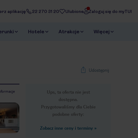
erz aplikację
22 270 31 20
Ulubione
Zaloguj się do myTUI
erunki
Hotele
Atrakcje
Więcej
Udostępnij
nformacje
Ups, ta oferta nie jest
1
/
27
dostępna.
Next slide
Przygotowaliśmy dla Ciebie
podobne oferty:
Zobacz inne ceny i terminy
»