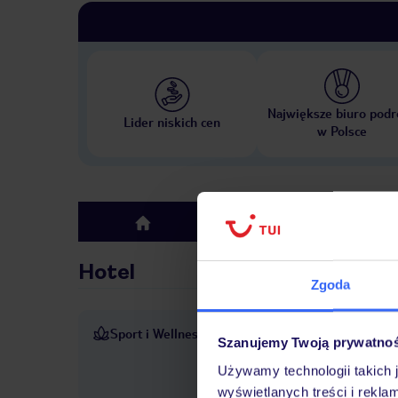
Największe biuro podr
Lider niskich cen
w Polsce
Hotel
top
Hotel
Zgoda
Sport i Wellness
Szeroki wybór zajęć sportow
Szanujemy Twoją prywatno
Taras słoneczny zachęca do 
Używamy technologii takich 
górskie, siłownia i solarium.
wyświetlanych treści i rekla