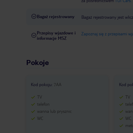
za pośrednictwem
TUI Cars.
Bagaż rejestrowany
Bagaż rejestrowany jest wlic
Przepisy wjazdowe i
Zapoznaj się z przepisami w
informacje MSZ
Pokoje
Kod pokoju
:
7AA
Kod po
TV
TV
telefon
tele
wanna lub prysznic
wann
WC
WC
metr