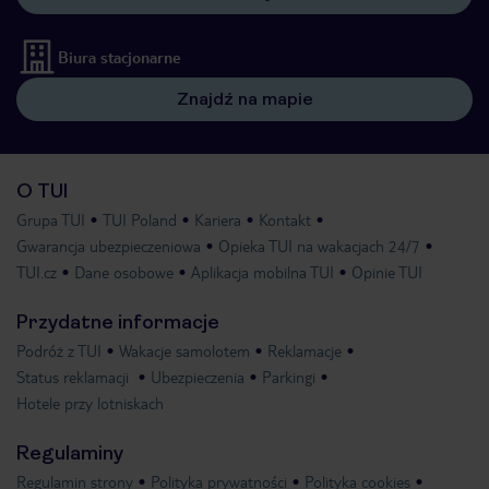
Biura stacjonarne
Znajdź na mapie
O TUI
Grupa TUI
TUI Poland
Kariera
Kontakt
Gwarancja ubezpieczeniowa
Opieka TUI na wakacjach 24/7
TUI.cz
Dane osobowe
Aplikacja mobilna TUI
Opinie TUI
Przydatne informacje
Podróż z TUI
Wakacje samolotem
Reklamacje
Status reklamacji
Ubezpieczenia
Parkingi
Hotele przy lotniskach
Regulaminy
Regulamin strony
Polityka prywatności
Polityka cookies