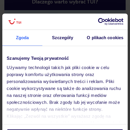
Dlaczego warto wybrać TUI?
Lider niskich cen
Największe biuro
30 lat w P
podróży w Polsce
Zgoda
Szczegóły
O plikach cookies
Szanujemy Twoją prywatność
Używamy technologii takich jak pliki cookie w celu
poprawy komfortu użytkowania strony oraz
Hotel
personalizowania wyświetlanych treści i reklam. Pliki
cookie wykorzystywane są także do analizowania ruchu
na naszej stronie oraz oferowania funkcji mediów
Pokoje
społecznościowych. Brak zgody lub jej wycofanie może
negatywnie wpłynąć na niektóre funkcje strony.
Klikając „Zezwól na wszystkie” wyrażasz zgodę na
Wyżywienie
umieszczenie wszystkich plików cookie. Możesz jednak
personalizować swój wybór wchodząc w zakładkę