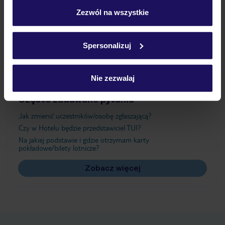
„Szczegóły”
Zezwól na wszystkie
Atrakcje
Szczegółowe informacje o plikach cookie znajdziesz
w
polityce plików cookies
oraz
polityce prywatności
.
Spersonalizuj
Ważne informacje
Nie zezwalaj
Często zadawane pytania
Jak zmienić uczestników/osobę zgłaszającą?
Czy w Hotelu będzie przedstawiciel TUI?
Na jakiej podstawie i gdzie otrzymam karty
pokładowe/bilety lotnicze?
Zobacz więcej