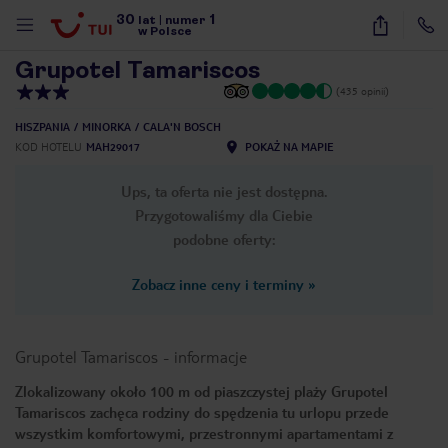
30
1
1
/
28
lat
|
numer
w Polsce
Grupotel Tamariscos
(435 opinii)
HISZPANIA
MINORKA
CALA'N BOSCH
KOD HOTELU
MAH29017
POKAŻ NA MAPIE
Ups, ta oferta nie jest dostępna.
Przygotowaliśmy dla Ciebie
podobne oferty:
Zobacz inne ceny i terminy
»
Grupotel Tamariscos
-
informacje
Zlokalizowany około 100 m od piaszczystej plaży Grupotel
Tamariscos zachęca rodziny do spędzenia tu urlopu przede
nute
wszystkim komfortowymi, przestronnymi apartamentami z