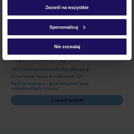
„Szczegóły”
Zezwól na wszystkie
Atrakcje
Szczegółowe informacje o plikach cookie znajdziesz
w
polityce plików cookies
oraz
polityce prywatności
.
Spersonalizuj
Ważne informacje
Nie zezwalaj
Często zadawane pytania
Jak zmienić uczestników/osobę zgłaszającą?
Czy w Hotelu będzie przedstawiciel TUI?
Na jakiej podstawie i gdzie otrzymam karty
pokładowe/bilety lotnicze?
Zobacz więcej