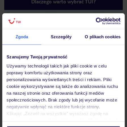
Dlaczego warto wybrać TUI?
Lider niskich cen
Największe biuro
30 lat w P
podróży w Polsce
Zgoda
Szczegóły
O plikach cookies
Szanujemy Twoją prywatność
Używamy technologii takich jak pliki cookie w celu
poprawy komfortu użytkowania strony oraz
Hotel
personalizowania wyświetlanych treści i reklam. Pliki
cookie wykorzystywane są także do analizowania ruchu
na naszej stronie oraz oferowania funkcji mediów
Pokoje
społecznościowych. Brak zgody lub jej wycofanie może
negatywnie wpłynąć na niektóre funkcje strony.
Klikając „Zezwól na wszystkie” wyrażasz zgodę na
Wyżywienie
umieszczenie wszystkich plików cookie. Możesz jednak
personalizować swój wybór wchodząc w zakładkę