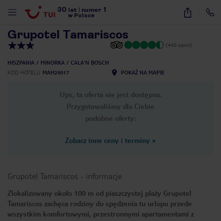
30
1
1
/
28
lat
|
numer
w Polsce
Grupotel Tamariscos
(440 opinii)
HISZPANIA
MINORKA
CALA'N BOSCH
KOD HOTELU
MAH29017
POKAŻ NA MAPIE
Ups, ta oferta nie jest dostępna.
Przygotowaliśmy dla Ciebie
podobne oferty:
Zobacz inne ceny i terminy
»
Grupotel Tamariscos
-
informacje
Zlokalizowany około 100 m od piaszczystej plaży Grupotel
Tamariscos zachęca rodziny do spędzenia tu urlopu przede
nute
wszystkim komfortowymi, przestronnymi apartamentami z