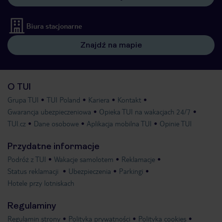
Biura stacjonarne
Znajdź na mapie
O TUI
Grupa TUI
TUI Poland
Kariera
Kontakt
Gwarancja ubezpieczeniowa
Opieka TUI na wakacjach 24/7
TUI.cz
Dane osobowe
Aplikacja mobilna TUI
Opinie TUI
Przydatne informacje
Podróż z TUI
Wakacje samolotem
Reklamacje
Status reklamacji
Ubezpieczenia
Parkingi
Hotele przy lotniskach
Regulaminy
Regulamin strony
Polityka prywatności
Polityka cookies