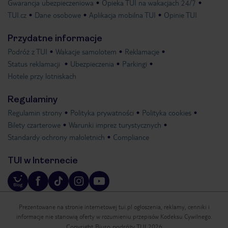
Gwarancja ubezpieczeniowa
Opieka TUI na wakacjach 24/7
TUI.cz
Dane osobowe
Aplikacja mobilna TUI
Opinie TUI
Przydatne informacje
Podróż z TUI
Wakacje samolotem
Reklamacje
Status reklamacji
Ubezpieczenia
Parkingi
Hotele przy lotniskach
Regulaminy
Regulamin strony
Polityka prywatności
Polityka cookies
Bilety czarterowe
Warunki imprez turystycznych
Standardy ochrony małoletnich
Compliance
TUI w Internecie
Prezentowane na stronie internetowej tui.pl ogłoszenia, reklamy, cenniki i
informacje nie stanowią oferty w rozumieniu przepisów Kodeksu Cywilnego.
Copyright Biuro podróży TUI 2026