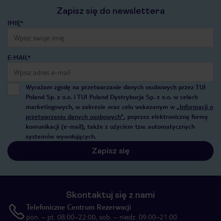
Zapisz się do newslettera
IMIĘ*
E-MAIL*
Wyrażam zgodę na przetwarzanie danych osobowych przez TUI
Poland Sp. z o.o. i TUI Poland Dystrybucja Sp. z o.o. w celach
marketingowych, w zakresie oraz celu wskazanym w
„Informacji o
przetwarzaniu danych osobowych”
, poprzez elektroniczną formę
komunikacji (e-mail), także z użyciem tzw. automatycznych
systemów wywołujących.
Zapisz się
Skontaktuj się z nami
Telefoniczne Centrum Rezerwacji
pon. – pt. 08:00–22:00, sob. – niedz. 09:00–21:00