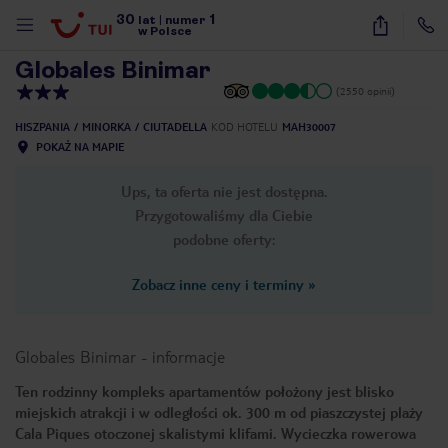
30
1
1
/
32
lat
|
numer
w Polsce
Globales Binimar
(2550 opinii)
HISZPANIA
MINORKA
CIUTADELLA
KOD HOTELU
MAH30007
POKAŻ NA MAPIE
Ups, ta oferta nie jest dostępna.
Przygotowaliśmy dla Ciebie
podobne oferty:
Zobacz inne ceny i terminy
»
Globales Binimar
-
informacje
Ten rodzinny kompleks apartamentów położony jest blisko
miejskich atrakcji i w odległości ok. 300 m od piaszczystej plaży
nute
Cala Piques otoczonej skalistymi klifami. Wycieczka rowerowa