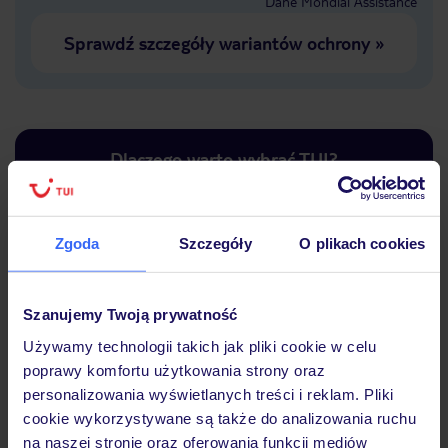
Dane Mondial Assistance
Sprawdź szczegóły wariantów ochrony
»
Dlaczego warto wybrać TUI?
Zgoda
Szczegóły
O plikach cookies
Lider niskich cen
Największe biuro
30 lat w P
podróży w Polsce
Szanujemy Twoją prywatność
Używamy technologii takich jak pliki cookie w celu
poprawy komfortu użytkowania strony oraz
personalizowania wyświetlanych treści i reklam. Pliki
Hotel
cookie wykorzystywane są także do analizowania ruchu
na naszej stronie oraz oferowania funkcji mediów