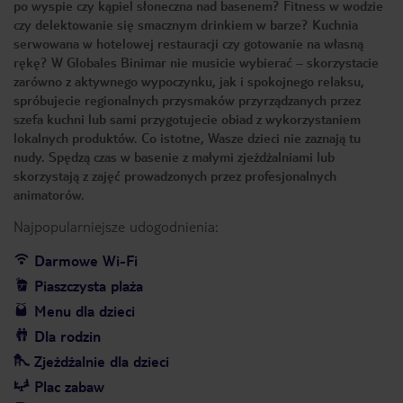
po wyspie czy kąpiel słoneczna nad basenem? Fitness w wodzie
czy delektowanie się smacznym drinkiem w barze? Kuchnia
serwowana w hotelowej restauracji czy gotowanie na własną
rękę? W Globales Binimar nie musicie wybierać – skorzystacie
zarówno z aktywnego wypoczynku, jak i spokojnego relaksu,
spróbujecie regionalnych przysmaków przyrządzanych przez
szefa kuchni lub sami przygotujecie obiad z wykorzystaniem
lokalnych produktów. Co istotne, Wasze dzieci nie zaznają tu
nudy. Spędzą czas w basenie z małymi zjeżdżalniami lub
skorzystają z zajęć prowadzonych przez profesjonalnych
animatorów.
Najpopularniejsze udogodnienia:
Darmowe Wi-Fi
Piaszczysta plaża
Menu dla dzieci
Dla rodzin
Zjeżdżalnie dla dzieci
Plac zabaw