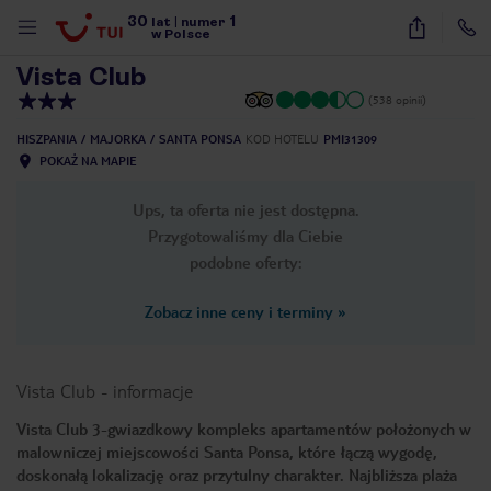
30
1
1
/
41
lat
|
numer
w Polsce
Vista Club
(538 opinii)
HISZPANIA
MAJORKA
SANTA PONSA
KOD HOTELU
PMI31309
POKAŻ NA MAPIE
Ups, ta oferta nie jest dostępna.
Przygotowaliśmy dla Ciebie
podobne oferty:
Zobacz inne ceny i terminy
»
Vista Club
-
informacje
Vista Club 3-gwiazdkowy kompleks apartamentów położonych w
malowniczej miejscowości Santa Ponsa, które łączą wygodę,
nute
doskonałą lokalizację oraz przytulny charakter. Najbliższa plaża