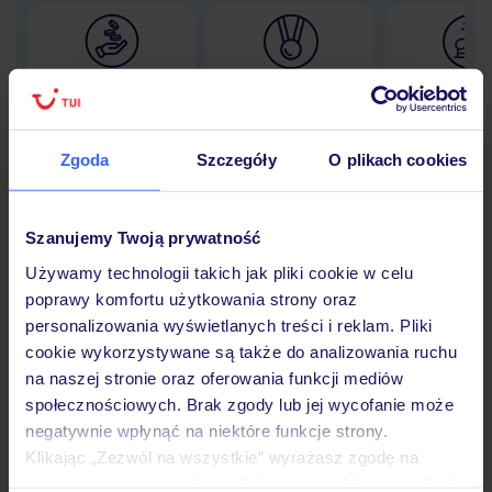
Lider niskich cen
Największe biuro
30 lat w P
podróży w Polsce
Zgoda
Szczegóły
O plikach cookies
Hotel
Szanujemy Twoją prywatność
Używamy technologii takich jak pliki cookie w celu
poprawy komfortu użytkowania strony oraz
Opinie
personalizowania wyświetlanych treści i reklam. Pliki
cookie wykorzystywane są także do analizowania ruchu
na naszej stronie oraz oferowania funkcji mediów
Pokoje
społecznościowych. Brak zgody lub jej wycofanie może
negatywnie wpłynąć na niektóre funkcje strony.
Klikając „Zezwól na wszystkie” wyrażasz zgodę na
Wyżywienie
umieszczenie wszystkich plików cookie. Możesz jednak