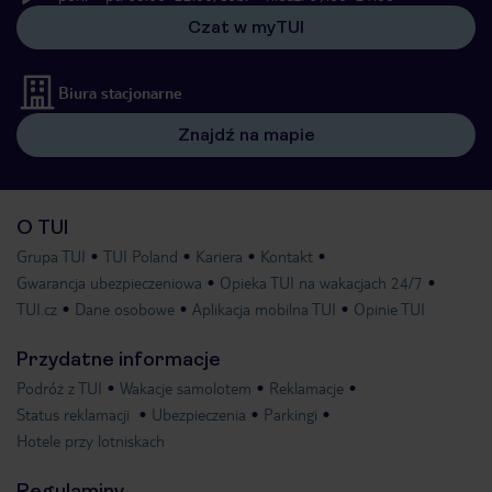
Czat w myTUI
Biura stacjonarne
Znajdź na mapie
O TUI
Grupa TUI
TUI Poland
Kariera
Kontakt
Gwarancja ubezpieczeniowa
Opieka TUI na wakacjach 24/7
TUI.cz
Dane osobowe
Aplikacja mobilna TUI
Opinie TUI
Przydatne informacje
Podróż z TUI
Wakacje samolotem
Reklamacje
Status reklamacji
Ubezpieczenia
Parkingi
Hotele przy lotniskach
Regulaminy